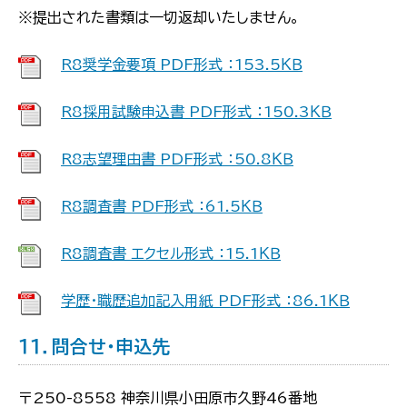
※提出された書類は一切返却いたしません。
R8奨学金要項 PDF形式 ：153.5ＫＢ
R8採用試験申込書 PDF形式 ：150.3ＫＢ
R8志望理由書 PDF形式 ：50.8ＫＢ
R8調査書 PDF形式 ：61.5ＫＢ
R8調査書 エクセル形式 ：15.1ＫＢ
学歴・職歴追加記入用紙 PDF形式 ：86.1ＫＢ
１１．問合せ・申込先
〒250-8558 神奈川県小田原市久野46番地