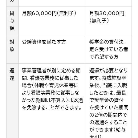
貸
月額60,000円（無利子）
月額30,000円
与
（無利子）
額
対
受験資格を満たす方
奨学金の貸付決
象
定を受けている者
で希望する方
返
事業管理者が別に定める期
返還が必要となり
還
間、看護等業務に従事した
ます。養成施設卒
場合（休職や育児休業等に
業後、当院に入職
より看護等業務に従事しな
したときは、最長
かった期間は不算入）は返還
で奨学金の貸付
を免除することができます。
を受けていた期間
の２倍の期間内で
の返還をすること
ができます（給与
天引）。