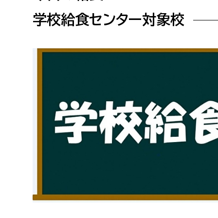
高校生・大学生など
学校給食センター対象校
若者
妊産婦
市民部
防災部
地域政策課
防災対
高齢者
地域安全課
障がい者
人権・男女共同参画課
戸籍住民課
傷病者
事業者
福祉健康部
子ども
労働者