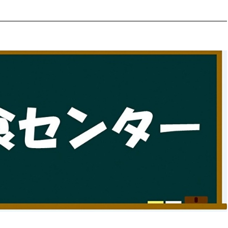
防災・安全
市税総務課
市民税課
福祉・健康
資産税課
環境・エネルギー
文化部
策課
文化政策課
地域経済
生涯学習課
都市基盤
文化財課
図書館
文化・生涯学習
スポーツ課
小田原城総合管理事
市民活動・地域づくり
若者部
経済部
行政経営