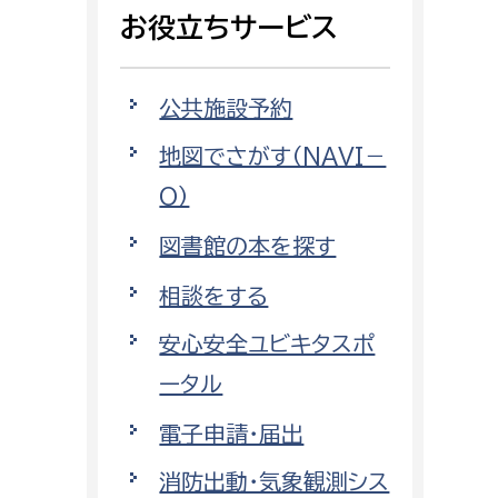
相談をしたい
お役立ちサービス
支払いをしたい
公共施設予約
働きたい
地図でさがす（NAVI－
環境部
O）
環境政策課
遊びたい
図書館の本を探す
ゼロカーボン推進課
小田原のことを知りたい
環境保護課
相談をする
環境事業センター
安心安全ユビキタスポ
イベント・講座などに参加したい
ータル
務所
まちづくりに関わりたい
電子申請・届出
都市部
消防出動・気象観測シス