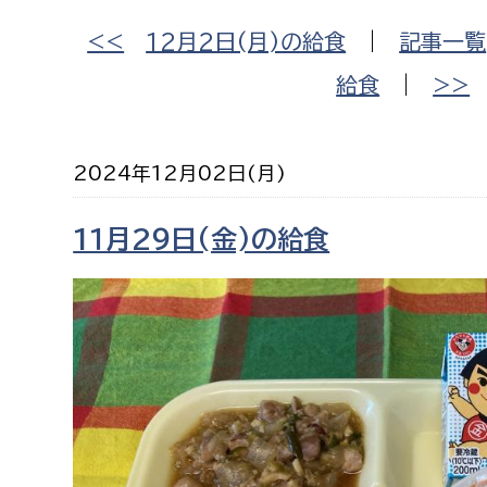
福祉政策課
子ども
<<
12月2日(月)の給食
|
記事一覧
求職者
生活援護課
子ども
給食
|
>>
高齢介護課
保育課
外国人
障がい福祉課
保険課
ペット
2024年12月02日(月)
健康づくり課
1１月2９日(金)の給食
建設部
会計管
建設政策課
出納室
国県事業推進課
土木管理課
道水路整備課
みどり公園課