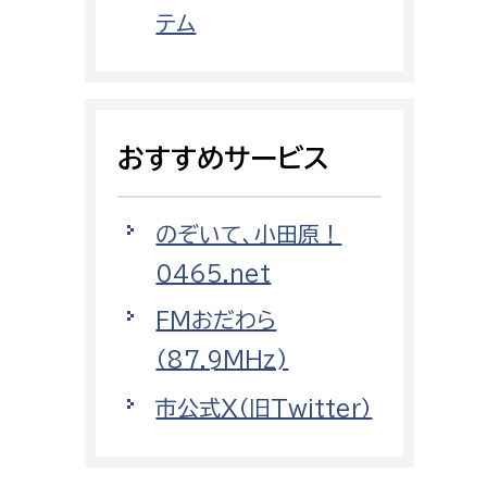
都市政策課
テム
都市計画課
地域交通課
建築指導課
おすすめサービス
開発審査課
のぞいて、小田原！
ー
消防
0465.net
消防総務課
FMおだわら
課
予防課
（87.9MHz)
課
警防計画課
市公式X（旧Twitter）
救急課
情報司令課