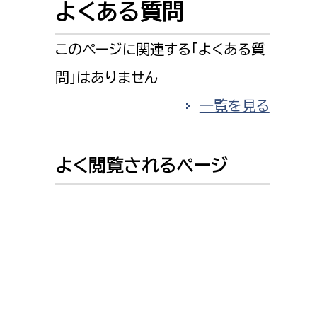
よくある質問
消防課
警防第1課
このページに関連する「よくある質
警防第2課
問」はありません
局
監査事務局
一覧を見る
局
監査事務局
よく閲覧されるページ