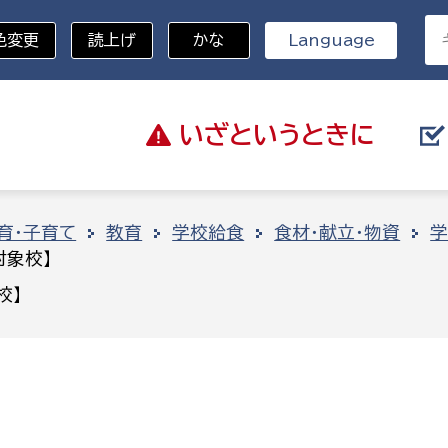
色変更
読上げ
かな
Language
いざと
いうときに
分野を選択
育・子育て
教育
学校給食
食材・献立・物資
学
対象校】
総務部
戸籍
校】
災・ハザードマップ
避難場所
策課
総務課
税
職員課
ネジメント課
財産管理課
教育・子育て
ル推進課
契約検査課