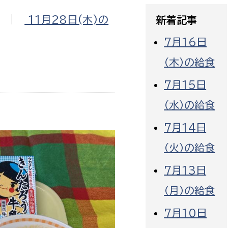
政策課
産業政策課
|
11月28日(木)の
新着記事
観光
若者支援課
観光課
7月16日
農政課
消防
（木）の給食
水産海浜課
病院
7月15日
（水）の給食
市議会
理者
市立総合医療センタ
7月14日
（火）の給食
患者サポートセンター
病院管理局：経営管理
7月13日
病院管理局：施設用度
（月）の給食
病院管理局：医事課
7月10日