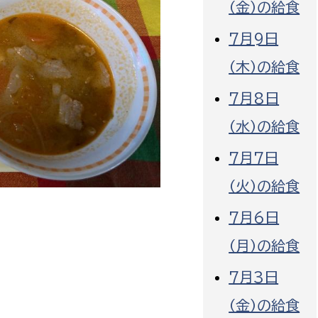
（金）の給食
7月9日
（木）の給食
7月8日
選挙管理委員会事務
（水）の給食
務課
選挙管理委員会事務
7月7日
食課
導課
（火）の給食
7月6日
（月）の給食
7月3日
務課
（金）の給食