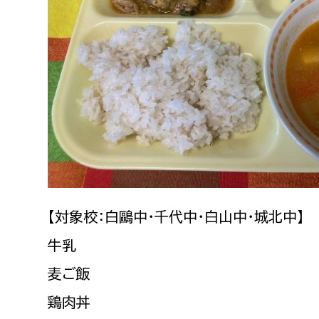
建築課
上下水道局
教育部
経営総務課
教育総
給排水業務課
保健給
水道整備課
教育指
下水道整備課
【対象校：白鷗中・千代中・白山中・城北中】
浄水管理課
牛乳
農業委員会事務局
議会局
麦ご飯
鶏肉丼
農業委員会事務局
議会総