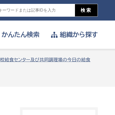
かんたん
検索
組織から
探す
目的を選択
校給食センター及び共同調理場の今日の給食
公営事業部
支援や給付を受けたい
消防
事業課
届け出や申請をしたい
証明書がほしい