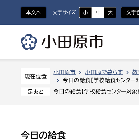
本文へ
文字サイズ
小
中
大
文字
いざというときに
対象者を選択
組織から探す
小田原市
小田原で暮らす
教
現在位置
今日の給食【学校給食センター
部に属さない室
企画部
新生児・乳幼児
今日の給食【学校給食センター対象
足あと
休日救急外来
防
秘書室
企画政
幼稚園児・保育園児
広報広聴室
財政課
コンプライアンス推進室
資産マ
小・中学生
今日の給食
デジタ