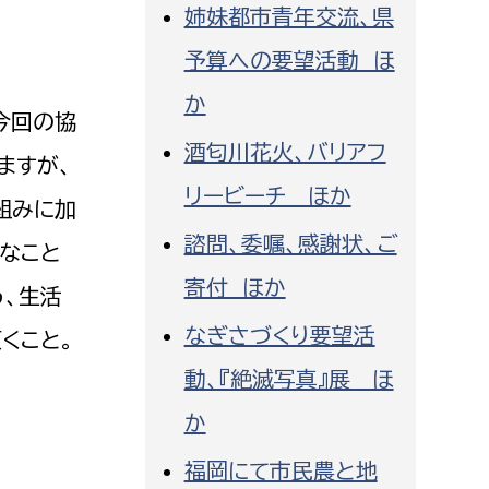
姉妹都市青年交流、県
消防課
予算への要望活動 ほ
警防第1課
警防第2課
か
今回の協
酒匂川花火、バリアフ
局
監査事務局
ますが、
リービーチ ほか
局
監査事務局
組みに加
諮問、委嘱、感謝状、ご
なこと
寄付 ほか
う、生活
なぎさづくり要望活
くこと。
動、『絶滅写真』展 ほ
か
福岡にて市民農と地