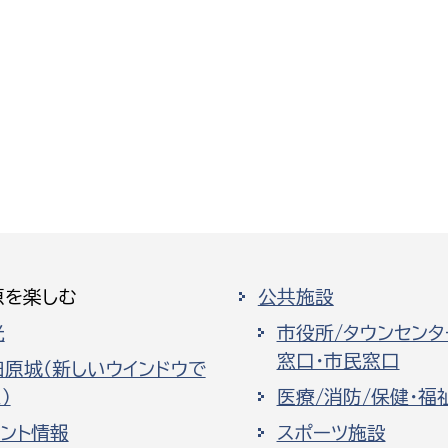
原を楽しむ
公共施設
光
市役所/タウンセンタ
窓口・市民窓口
田原城（新しいウインドウで
）
医療/消防/保健・福
ベント情報
スポーツ施設