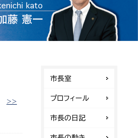
相談をしたい
支払いをしたい
働きたい
環境部
環境政策課
遊びたい
ゼロカーボン推進課
市長室
小田原のことを知りたい
環境保護課
環境事業センター
イベント・講座などに参加したい
プロフィール
|
>>
務所
まちづくりに関わりたい
市長の日記
都市部
市長の動き