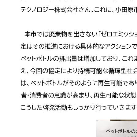
建築課
テクノロジー株式会社さん。これに、小田原
本市では廃棄物を出さない「ゼロエミッシ
上下水道局
教育部
定はその推進における具体的なアクション
経営総務課
教育総
ペットボトルの排出量は増加しており、これ
給排水業務課
保健給
え、今回の協定により持続可能な循環型社
水道整備課
教育指
は、ペットボトルがそのように再生可能であ
下水道整備課
者・消費者の意識が高まり、再生可能な状態
浄水管理課
こうした啓発活動もしっかり行っていきます
農業委員会事務局
議会局
農業委員会事務局
議会総