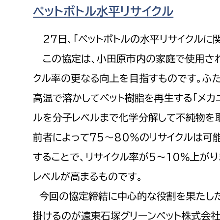
福祉政策課
子ども
ペットボトル水平リサイクル
求職者
生活援護課
子ども
27日、「ペットボトルの水平リサイクルに
高齢介護課
保育課
外国人
この協定は、小田原市内の家庭で使用された
障がい福祉課
保険課
クル率の更なる向上を目指すものです。ふた
ペット
健康づくり課
高温で溶かしてペット樹脂を再生する「メカニ
ルを分子レベルまで化学分解して不純物を取
建設部
会計管
前者によって75～80％のリサイクルは可
建設政策課
出納室
することで、リサイクル率が5～10％上がり
国県事業推進課
レベルが高まるものです。
土木管理課
道水路整備課
今回の協定締結に中心的な役割を果たした
みどり公園課
掛けるのが遠東石塚グリーンペット株式会社