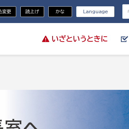
色変更
読上げ
かな
Language
いざと
いうときに
分野を選択
記
総務部
戸籍
災・ハザードマップ
避難場所
策課
総務課
税
職員課
ネジメント課
財産管理課
教育・子育て
ル推進課
契約検査課