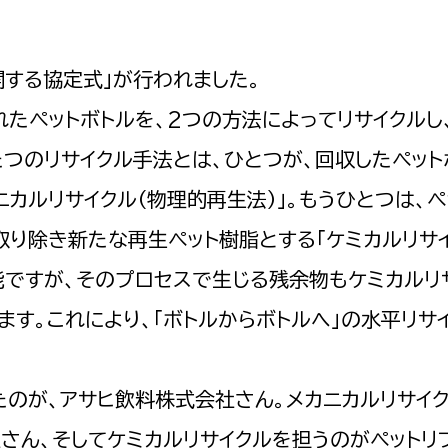
政策課
産業政策課
観光
若者支援課
観光課
関する協定式」が行われました。
農政課
消防
ペットボトルを、2つの方法によってリサイクルし
水産海浜課
つのリサイクル手法とは、ひとつが、回収したペット
病院
カルリサイクル（物理的再生法）」。もうひとつは、ペ
市議会
り除き新たな再生ペット樹脂とする「ケミカルリサイ
理者
市立総合医療センタ
能ですが、そのプロセスで生じる残余物もケミカルリ
患者サポートセンター
ます。これにより、「ボトルからボトルへ」の水平リサ
病院管理局：経営管理
病院管理局：施設用度
病院管理局：医事課
のが、アサヒ飲料株式会社さん。メカニカルリサイ
さん、そしてケミカルリサイクルを担うのがペットリ