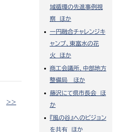
域循環の先進事例視
察 ほか
一円融合チャレンジキ
ャンプ、東富水の花
火 ほか
商工会議所、中部地方
整備局 ほか
藤沢にて県市長会 ほ
|
>>
か
『風の谷』へのビジョン
を共有 ほか