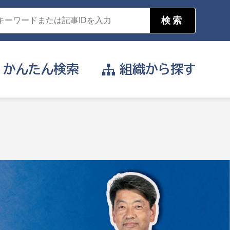
かんたん
検索
組織から
探す
目的を選択
公営事業部
支援や給付を受けたい
消防
事業課
届け出や申請をしたい
証明書がほしい