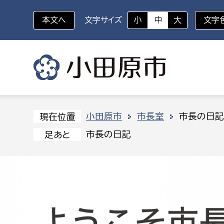
本文へ
文字サイズ
小
中
大
文字
いざというときに
対象者を選択
組織から探す
小田原市
市長室
市長の日
現在位置
市長の日記
足あと
部に属さない室
企画部
新生児・乳幼児
休日救急外来
防
秘書室
企画政
幼稚園児・保育園児
広報広聴室
財政課
コンプライアンス推進室
資産マ
小・中学生
デジタ