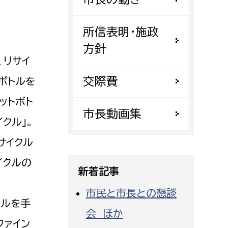
都市政策課
都市計画課
所信表明・施政
地域交通課
方針
、リサイ
建築指導課
交際費
開発審査課
ボトルを
ットボト
市長動画集
クル」。
ー
消防
サイクル
消防総務課
イクルの
課
予防課
新着記事
課
警防計画課
市民と市長との懇談
救急課
クルを手
会 ほか
情報司令課
ファイン