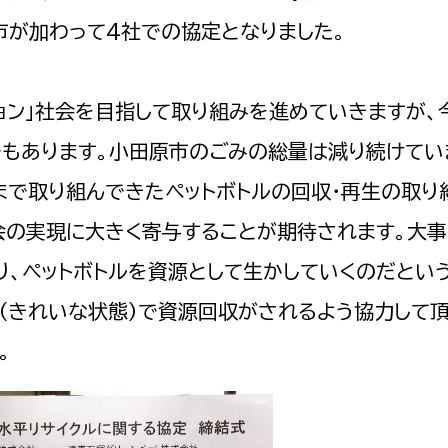
市が加わって4社での協定となりました。
ョン」社会を目指して取り組みを進めていきますが、
選挙管理委員会事務
でもあります。小田原市のごみの総量は減り続けてい
務課
選挙管理委員会事務
まで取り組んできたペットボトルの回収・再生の取り
食課
会の実現に大きく寄与することが期待されます。大事
導課
り、ペットボトルを資源として生かしていくのだとい
（きれいな状態）で資源回収がされるよう協力して頂
。
務課