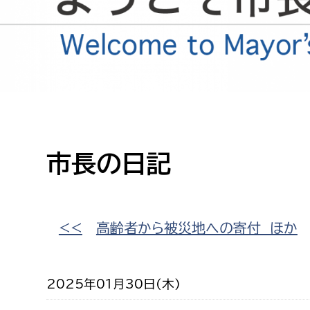
高校生・大学生など
若者
妊産婦
市民部
防災部
地域政策課
防災対
高齢者
地域安全課
市長の日記
障がい者
人権・男女共同参画課
戸籍住民課
傷病者
<<
高齢者から被災地への寄付 ほか
事業者
2025年01月30日(木)
福祉健康部
子ども
労働者