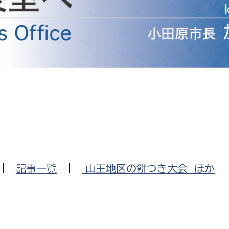
防災・安全
市税総務課
市民税課
福祉・健康
資産税課
環境・エネルギー
文化部
策課
文化政策課
地域経済
生涯学習課
都市基盤
文化財課
図書館
文化・生涯学習
|
記事一覧
|
山王地区の餅つき大会 ほか
スポーツ課
小田原城総合管理事
市民活動・地域づくり
若者部
経済部
行政経営