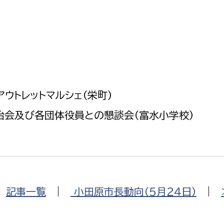
政策課
産業政策課
観光
若者支援課
観光課
農政課
消防
水産海浜課
病院
ウトレットマルシェ（栄町）
市議会
治会及び各団体役員との懇談会（富水小学校）
理者
市立総合医療センタ
患者サポートセンター
病院管理局：経営管理
病院管理局：施設用度
|
記事一覧
|
小田原市長動向（５月２４日）
|
病院管理局：医事課