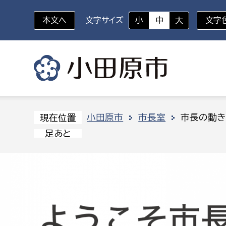
本文へ
文字サイズ
小
中
大
文字
いざというときに
対象者を選択
組織から探す
小田原市
市長室
市長の動き
現在位置
足あと
部に属さない室
企画部
新生児・乳幼児
休日救急外来
防
秘書室
企画政
幼稚園児・保育園児
広報広聴室
財政課
コンプライアンス推進室
資産マ
小・中学生
デジタ