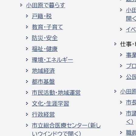
小田原で暮らす
小
戸籍・税
開く
教育・子育て
イ
防災・安全
仕事・
福祉・健康
事
環境・エネルギー
プ
地域経済
公
都市基盤
小田
市民活動・地域運営
市
文化・生涯学習
市
行政経営
く）
市立総合医療センター（新し
職
いウインドウで開く）