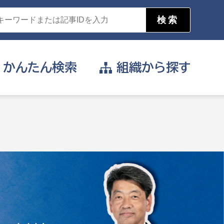
かんたん
検索
組織から
探す
目的を選択
公営事業部
支援や給付を受けたい
消防
事業課
届け出や申請をしたい
証明書がほしい