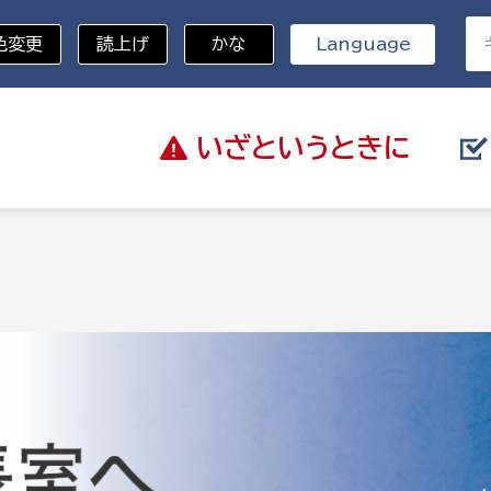
色変更
読上げ
かな
Language
いざと
いうときに
分野を選択
総務部
戸籍
災・ハザードマップ
避難場所
策課
総務課
税
職員課
ネジメント課
財産管理課
教育・子育て
ル推進課
契約検査課