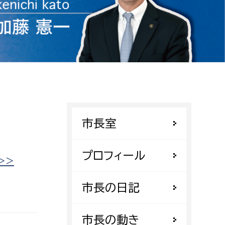
相談をしたい
支払いをしたい
働きたい
環境部
環境政策課
遊びたい
ゼロカーボン推進課
市長室
小田原のことを知りたい
環境保護課
環境事業センター
プロフィール
イベント・講座などに参加したい
>>
務所
市長の日記
まちづくりに関わりたい
都市部
市長の動き