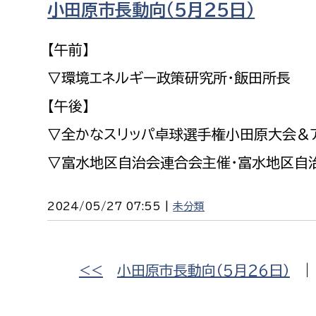
小田原市長動向（５月２５日）
福祉政策課
子ども
求職者
生活援護課
子ども
【午前】
高齢介護課
保育課
外国人
▽環境エネルギー政策研究所・飯田所長
障がい福祉課
【午後】
保険課
ペット
▽全かなスリッパ卓球選手権小田原大会＆ア
健康づくり課
▽富水地区自治会連合会主催・富水地区自
建設部
会計管
建設政策課
出納室
2024/05/27 07:55 |
未分類
国県事業推進課
土木管理課
<<
小田原市長動向（５月２６日）
道水路整備課
みどり公園課