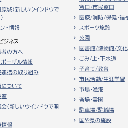
窓口・市民窓口
田原城（新しいウインドウで
）
医療/消防/保健・福
ベント情報
スポーツ施設
公園
ビジネス
図書館/博物館/文
業者の方へ
ごみ/上・下水道
ロポーザル情報
子育て/教育
民連携の取り組み
市民活動/生涯学習
原について
市場・漁港
長室
斎場・霊園
議会（新しいウインドウで開
駐車場/駐輪場
国や県の施設
員情報