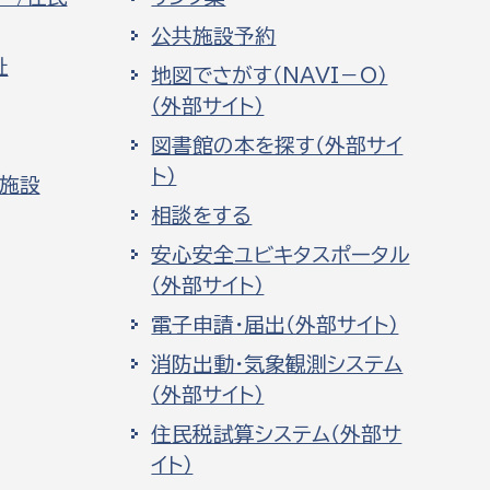
公共施設予約
祉
地図でさがす（NAVI－O）
（外部サイト）
図書館の本を探す（外部サイ
ト）
化施設
相談をする
安心安全ユビキタスポータル
（外部サイト）
電子申請・届出（外部サイト）
消防出動・気象観測システム
（外部サイト）
住民税試算システム（外部サ
イト）