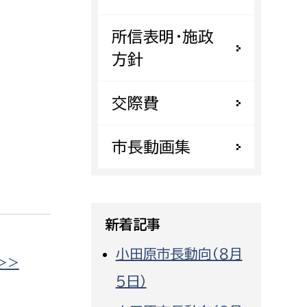
都市政策課
所信表明・施政
都市計画課
方針
地域交通課
建築指導課
交際費
開発審査課
市長動画集
ー
消防
消防総務課
新着記事
課
予防課
課
警防計画課
小田原市長動向（８月
>>
救急課
５日）
情報司令課