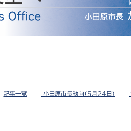
防災・安全
市税総務課
市民税課
福祉・健康
資産税課
環境・エネルギー
文化部
策課
文化政策課
地域経済
生涯学習課
都市基盤
文化財課
図書館
文化・生涯学習
|
記事一覧
|
小田原市長動向（５月２４日）
|
スポーツ課
小田原城総合管理事
市民活動・地域づくり
若者部
経済部
行政経営