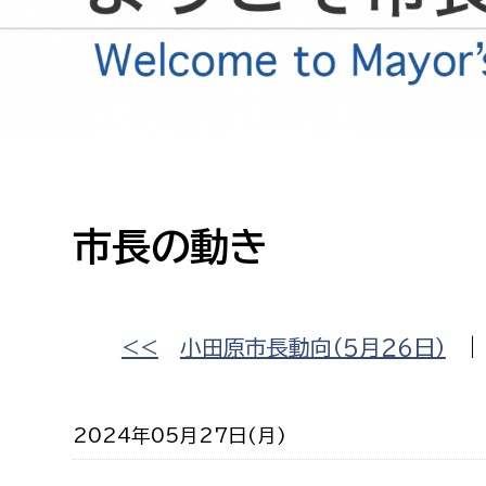
高校生・大学生など
若者
妊産婦
市民部
防災部
地域政策課
防災対
高齢者
市長の動き
地域安全課
障がい者
人権・男女共同参画課
戸籍住民課
傷病者
<<
小田原市長動向（５月２６日）
事業者
2024年05月27日(月)
福祉健康部
子ども
労働者