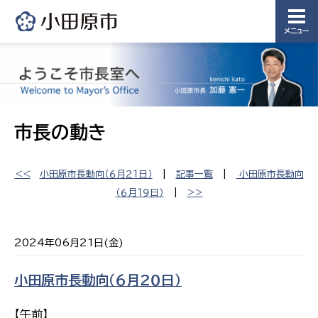
メニュー
市長の動き
<<
小田原市長動向（６月２１日）
|
記事一覧
|
小田原市長動向
（６月１９日）
|
>>
2024年06月21日(金)
小田原市長動向（６月２０日）
【午前】