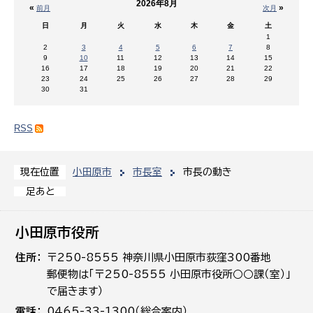
2026年8月
«
»
前月
次月
日
月
火
水
木
金
土
1
2
3
4
5
6
7
8
9
10
11
12
13
14
15
16
17
18
19
20
21
22
23
24
25
26
27
28
29
30
31
RSS
小田原市
市長室
市長の動き
現在位置
足あと
小田原市役所
住所
〒250-8555 神奈川県小田原市荻窪300番地
郵便物は「〒250-8555 小田原市役所○○課（室）」
で届きます）
電話
0465-33-1300（総合案内）