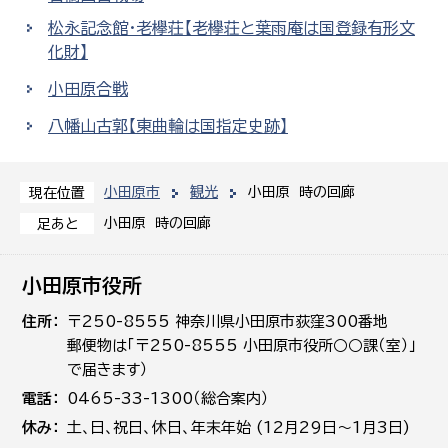
松永記念館・老欅荘【老欅荘と葉雨庵は国登録有形文
化財】
小田原合戦
八幡山古郭【東曲輪は国指定史跡】
小田原市
観光
小田原 時の回廊
現在位置
小田原 時の回廊
足あと
小田原市役所
住所
〒250-8555 神奈川県小田原市荻窪300番地
郵便物は「〒250-8555 小田原市役所○○課（室）」
で届きます）
電話
0465-33-1300（総合案内）
休み
土､日､祝日、休日、年末年始 (12月29日～1月3日)