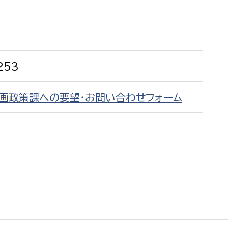
防災・安全
市税総務課
市民税課
福祉・健康
資産税課
253
環境・エネルギー
文化部
企画政策課への要望・お問い合わせフォーム
策課
文化政策課
地域経済
生涯学習課
都市基盤
文化財課
図書館
文化・生涯学習
スポーツ課
小田原城総合管理事
市民活動・地域づくり
若者部
経済部
行政経営