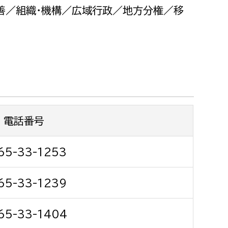
都市政策課
善／組織・機構／広域行政／地方分権／移
都市計画課
地域交通課
建築指導課
開発審査課
電話番号
ー
消防
消防総務課
65-33-1253
課
予防課
65-33-1239
課
警防計画課
救急課
65-33-1404
情報司令課