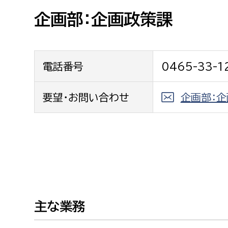
高校生・大学生など
企画部：企画政策課
若者
電話番号
0465-33-1
妊産婦
市民部
防災部
地域政策課
要望・お問い合わせ
企画部：
防災対
高齢者
地域安全課
障がい者
人権・男女共同参画課
戸籍住民課
傷病者
事業者
主な業務
福祉健康部
子ども
労働者