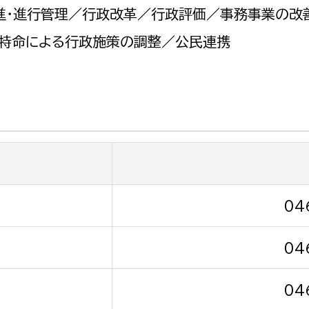
政策課
産業政策課
進・進行管理／行政改革／行政評価／事務事業の改
観光
若者支援課
観光課
／特命による行政施策の調整／公民連携
農政課
消防
水産海浜課
病院
市議会
理者
市立総合医療センタ
患者サポートセンター
04
病院管理局：経営管理
04
病院管理局：施設用度
病院管理局：医事課
04