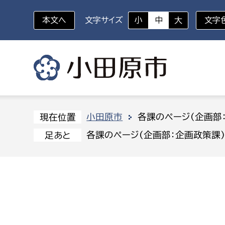
本文へ
文字サイズ
小
中
大
文字
いざというときに
対象者を選択
組織から探す
小田原市
各課のページ(企画部
現在位置
各課のページ(企画部：企画政策課
足あと
部に属さない室
企画部
新生児・乳幼児
休日救急外来
防
秘書室
企画政
幼稚園児・保育園児
広報広聴室
財政課
コンプライアンス推進室
資産マ
小・中学生
デジタ