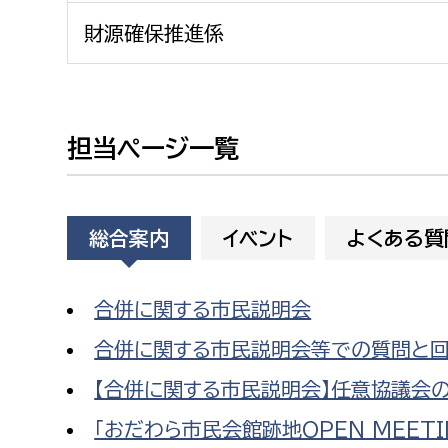
建築課
財源確保推進係
上下水道局
教育部
担当ページ一覧
経営総務課
教育総
給排水業務課
保健給
総合案内
イベント
よくある質
水道整備課
教育指
下水道整備課
合併に関する市民説明会
浄水管理課
合併に関する市民説明会等での質問と
農業委員会事務局
議会局
【合併に関する市民説明会】任意協議会
「おだわら市民会館跡地OPEN MEET
農業委員会事務局
議会総