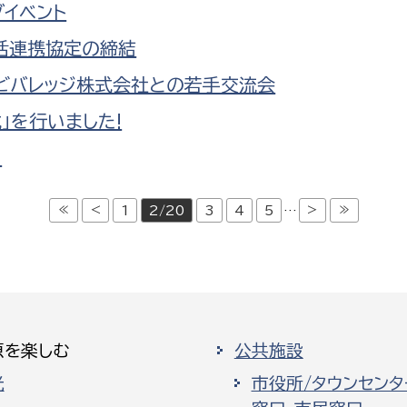
グイベント
括連携協定の締結
ンビバレッジ株式会社との若手交流会
」を行いました!
!
≪
<
>
≫
1
2/20
3
4
5
…
原を楽しむ
公共施設
光
市役所/タウンセンタ