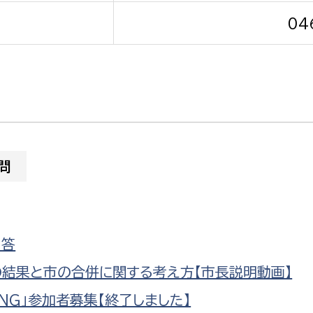
04
選挙管理委員会事務
務課
選挙管理委員会事務
食課
問
導課
回答
の結果と市の合併に関する考え方【市長説明動画】
ING」参加者募集【終了しました】
務課