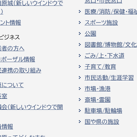
窓口・市民窓口
田原城（新しいウインドウで
）
医療/消防/保健・福
ベント情報
スポーツ施設
公園
ビジネス
図書館/博物館/文
業者の方へ
ごみ/上・下水道
ロポーザル情報
子育て/教育
民連携の取り組み
市民活動/生涯学習
原について
市場・漁港
長室
斎場・霊園
議会（新しいウインドウで開
駐車場/駐輪場
国や県の施設
員情報