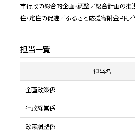
福祉政策課
子ども
市行政の総合的企画・調整／総合計画の推
求職者
生活援護課
子ども
住・定住の促進／ふるさと応援寄附金PR
高齢介護課
保育課
外国人
障がい福祉課
保険課
ペット
担当一覧
健康づくり課
担当名
建設部
会計管
建設政策課
出納室
企画政策係
国県事業推進課
行政経営係
土木管理課
道水路整備課
政策調整係
みどり公園課