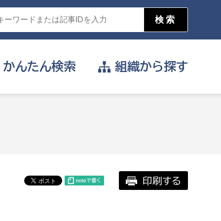
かんたん
検索
組織から
探す
目的を選択
公営事業部
支援や給付を受けたい
消防
事業課
届け出や申請をしたい
印刷する
証明書がほしい