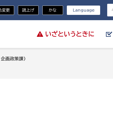
色変更
読上げ
かな
Language
いざと
いうときに
分野を選択
：企画政策課)
)
総務部
戸籍
災・ハザードマップ
避難場所
策課
総務課
税
職員課
ネジメント課
財産管理課
教育・子育て
ル推進課
契約検査課