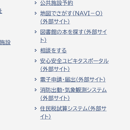
公共施設予約
祉
地図でさがす（NAVI－O）
（外部サイト）
図書館の本を探す（外部サイ
ト）
化施設
相談をする
安心安全ユビキタスポータル
（外部サイト）
電子申請・届出（外部サイト）
消防出動・気象観測システム
（外部サイト）
住民税試算システム（外部サ
イト）