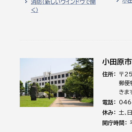
小
消防（新しいウインドウで開
く）
小田原市
住所
〒2
郵便
きま
電話
046
休み
土､
開庁時間