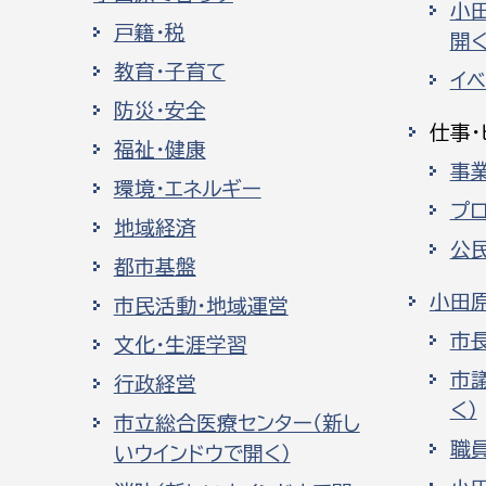
小
戸籍・税
開く
教育・子育て
イ
防災・安全
仕事・
福祉・健康
事
環境・エネルギー
プ
地域経済
公
都市基盤
小田
市民活動・地域運営
市
文化・生涯学習
市
行政経営
く）
市立総合医療センター（新し
職
いウインドウで開く）