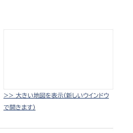
相談をしたい
支払いをしたい
働きたい
環境部
環境政策課
遊びたい
ゼロカーボン推進課
小田原のことを知りたい
環境保護課
環境事業センター
イベント・講座などに参加したい
>> 大きい地図を表示（新しいウインドウ
で開きます）
務所
まちづくりに関わりたい
都市部