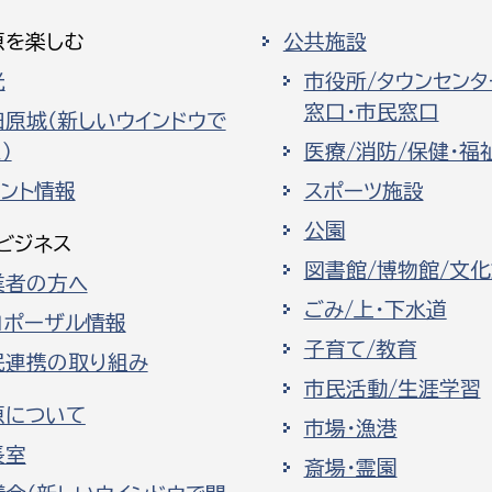
原を楽しむ
公共施設
光
市役所/タウンセンタ
窓口・市民窓口
田原城（新しいウインドウで
）
医療/消防/保健・福
ベント情報
スポーツ施設
公園
ビジネス
図書館/博物館/文
業者の方へ
ごみ/上・下水道
ロポーザル情報
子育て/教育
民連携の取り組み
市民活動/生涯学習
原について
市場・漁港
長室
斎場・霊園