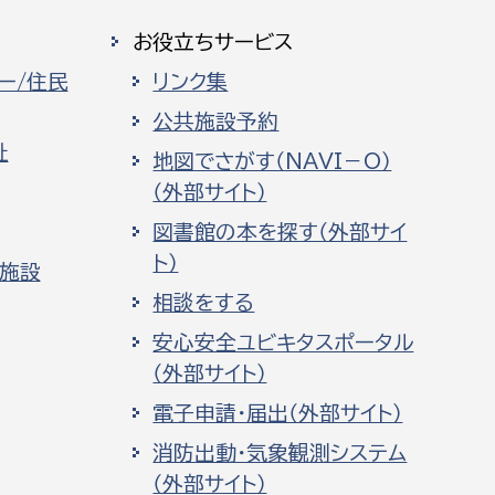
お役立ちサービス
ー/住民
リンク集
公共施設予約
祉
地図でさがす（NAVI－O）
（外部サイト）
図書館の本を探す（外部サイ
ト）
化施設
相談をする
安心安全ユビキタスポータル
（外部サイト）
電子申請・届出（外部サイト）
消防出動・気象観測システム
（外部サイト）