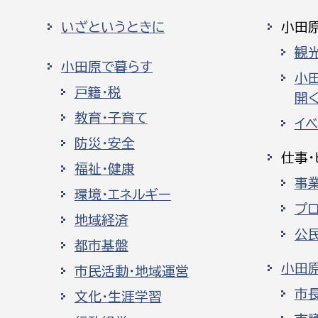
いざというときに
小田
観
小田原で暮らす
小
戸籍・税
開く
教育・子育て
イ
防災・安全
仕事・
福祉・健康
事
環境・エネルギー
プ
地域経済
公
都市基盤
小田
市民活動・地域運営
市
文化・生涯学習