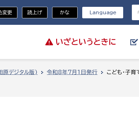
色変更
読上げ
かな
Language
いざと
いうときに
分野を選択
田原デジタル版)
令和8年7月1日発行
こども・子育
総務部
戸籍
災・ハザードマップ
避難場所
策課
総務課
税
職員課
ネジメント課
財産管理課
教育・子育て
ル推進課
契約検査課