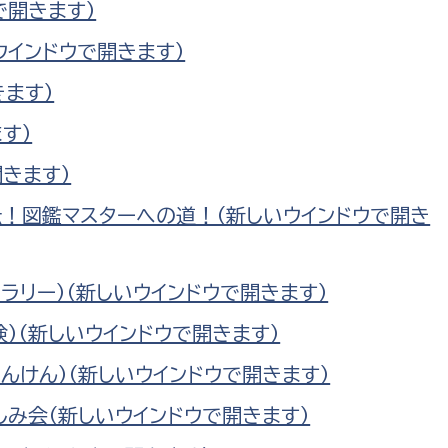
で開きます）
政策課
産業政策課
観光
ウインドウで開きます）
若者支援課
観光課
農政課
ます）
消防
水産海浜課
す）
病院
きます）
伝！図鑑マスターへの道！（新しいウインドウで開き
市議会
理者
市立総合医療センタ
ラリー）（新しいウインドウで開きます）
患者サポートセンター
病院管理局：経営管理
）（新しいウインドウで開きます）
病院管理局：施設用度
んけん）（新しいウインドウで開きます）
病院管理局：医事課
み会（新しいウインドウで開きます）