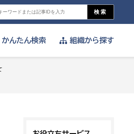
かんたん
検索
組織から
探す
目的を選択
て
公営事業部
支援や給付を受けたい
消防
事業課
届け出や申請をしたい
証明書がほしい
お役立ちサービス