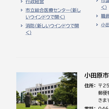
市
行政経営
く）
市立総合医療センター（新し
職
いウインドウで開く）
小
消防（新しいウインドウで開
く）
小田原市
住所
〒2
郵便
きま
電話
046