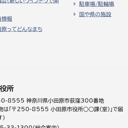
議会（新しいウインドウで開
駐車場/駐輪場
国や県の施設
員情報
田原ってどんなまち
役所
50-8555 神奈川県小田原市荻窪300番地
物は「〒250-8555 小田原市役所○○課（室）」で届
す）
5-33-1300（総合案内）