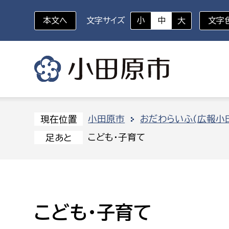
本文へ
文字サイズ
小
中
大
文字
いざというときに
対象者を選択
組織から探す
小田原市
おだわらいふ(広報小
現在位置
こども・子育て
足あと
部に属さない室
企画部
新生児・乳幼児
休日救急外来
防
秘書室
企画政
幼稚園児・保育園児
広報広聴室
財政課
コンプライアンス推進室
資産マ
こども・子育て
小・中学生
デジタ