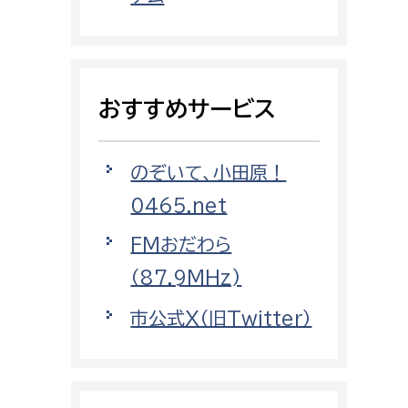
都市政策課
都市計画課
地域交通課
おすすめサービス
建築指導課
開発審査課
のぞいて、小田原！
0465.net
ー
消防
FMおだわら
消防総務課
（87.9MHz)
課
予防課
市公式X（旧Twitter）
課
警防計画課
救急課
情報司令課