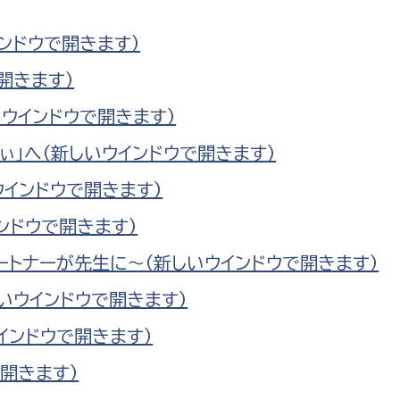
防災・安全
市税総務課
ンドウで開きます）
市民税課
福祉・健康
開きます）
資産税課
ウインドウで開きます）
環境・エネルギー
文化部
」へ（新しいウインドウで開きます）
策課
文化政策課
地域経済
ウインドウで開きます）
生涯学習課
ンドウで開きます）
都市基盤
文化財課
ートナーが先生に～（新しいウインドウで開きます）
図書館
文化・生涯学習
スポーツ課
いウインドウで開きます）
小田原城総合管理事
市民活動・地域づくり
インドウで開きます）
若者部
経済部
開きます）
行政経営