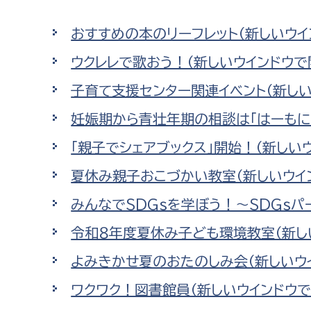
高校生・大学生など
おすすめの本のリーフレット（新しいウイ
若者
ウクレレで歌おう！（新しいウインドウで
子育て支援センター関連イベント（新しい
妊産婦
市民部
防災部
妊娠期から青壮年期の相談は「はーもにぃ
地域政策課
防災対
高齢者
「親子でシェアブックス」開始！（新しい
地域安全課
夏休み親子おこづかい教室（新しいウイ
障がい者
人権・男女共同参画課
みんなでSDGｓを学ぼう！～SDGｓパ
戸籍住民課
傷病者
令和８年度夏休み子ども環境教室（新し
事業者
よみきかせ夏のおたのしみ会（新しいウ
福祉健康部
子ども
ワクワク！図書館員（新しいウインドウで
労働者