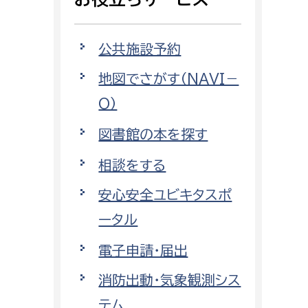
相談をしたい
公共施設予約
支払いをしたい
地図でさがす（NAVI－
働きたい
環境部
O）
環境政策課
図書館の本を探す
遊びたい
ゼロカーボン推進課
相談をする
小田原のことを知りたい
環境保護課
安心安全ユビキタスポ
環境事業センター
イベント・講座などに参加したい
ータル
電子申請・届出
務所
まちづくりに関わりたい
消防出動・気象観測シス
都市部
テム