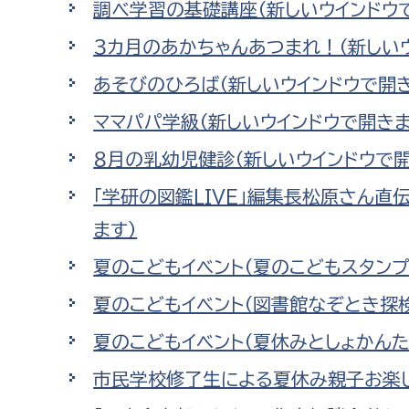
調べ学習の基礎講座（新しいウインドウ
福祉政策課
子ども
求職者
３カ月のあかちゃんあつまれ！（新しい
生活援護課
子ども
高齢介護課
保育課
あそびのひろば（新しいウインドウで開き
外国人
障がい福祉課
ママパパ学級（新しいウインドウで開きま
保険課
ペット
８月の乳幼児健診（新しいウインドウで開
健康づくり課
「学研の図鑑LIVE」編集長松原さん直
建設部
会計管
ます）
夏のこどもイベント（夏のこどもスタンプ
建設政策課
出納室
国県事業推進課
夏のこどもイベント（図書館なぞとき探検
土木管理課
夏のこどもイベント（夏休みとしょかんた
道水路整備課
市民学校修了生による夏休み親子お楽し
みどり公園課