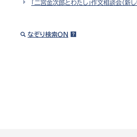
「二宮金次郎とわたし」作文相談会（新し
建築課
なぞり検索ON
上下水道局
教育部
経営総務課
教育総
給排水業務課
保健給
水道整備課
教育指
下水道整備課
浄水管理課
農業委員会事務局
議会局
農業委員会事務局
議会総