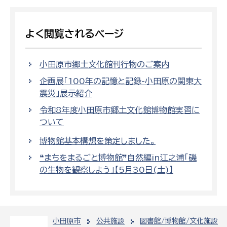
よく閲覧されるページ
小田原市郷土文化館刊行物のご案内
企画展「100年の記憶と記録-小田原の関東大
震災」展示紹介
令和8年度小田原市郷土文化館博物館実習に
ついて
博物館基本構想を策定しました。
❝まちをまるごと博物館❞自然編in江之浦「磯
の生物を観察しよう」【5月30日(土)】
小田原市
公共施設
図書館/博物館/文化施設