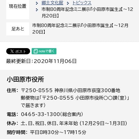
郷土文化館
トピックス
現在位置
市制80周年記念ミニ展示『小田原市誕生』【〜12
月20日】
市制80周年記念ミニ展示『小田原市誕生』【〜12月
足あと
20日】
最終更新日：2020年11月06日
小田原市役所
住所
〒250-8555 神奈川県小田原市荻窪300番地
郵便物は「〒250-8555 小田原市役所○○課（室）」
で届きます）
電話
0465-33-1300（総合案内）
休み
土､日､祝日、休日、年末年始 (12月29日～1月3日)
開庁時間
平日8時30分～17時15分