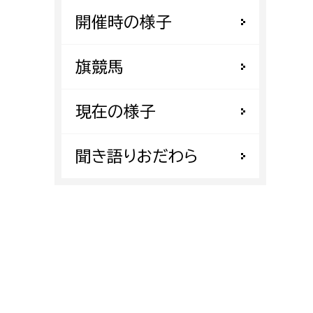
都市政策課
開催時の様子
都市計画課
地域交通課
旗競馬
建築指導課
現在の様子
開発審査課
聞き語りおだわら
ー
消防
消防総務課
課
予防課
課
警防計画課
救急課
情報司令課