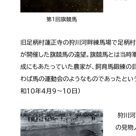
福祉政策課
子ども
求職者
生活援護課
子ども
第1回旗競馬
高齢介護課
保育課
外国人
障がい福祉課
旧足柄村蓮正寺の狩川河畔練馬場で足柄村
保険課
ペット
が開催した旗競馬の遠望。旗競馬とは当時
健康づくり課
成にもあたっていた農家が、飼育馬鍛練の
建設部
会計管
わば馬の運動会のようなものであったという
建設政策課
出納室
和10年4月9〜10日)
国県事業推進課
土木管理課
狩川河
道水路整備課
の見物
みどり公園課