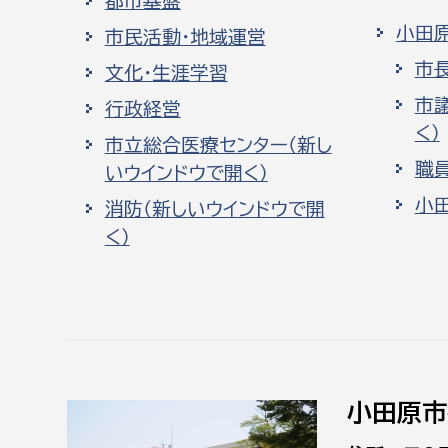
都市基盤
小田
市民活動・地域運営
市
文化・生涯学習
市
行政経営
く）
市立総合医療センター（新し
職
いウインドウで開く）
小
消防（新しいウインドウで開
く）
小田原市