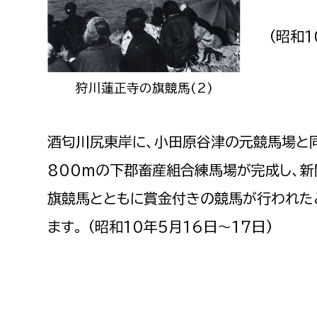
建築課
(昭和1
狩川蓮正寺の旗競馬(2)
上下水道局
教育部
経営総務課
教育総
酒匂川尻東岸に、小田原谷津の元競馬場と
給排水業務課
保健給
800mの下郡畜産組合練馬場が完成し、
水道整備課
教育指
旗競馬とともに賞金付きの競馬が行われた
下水道整備課
ます。 (昭和10年5月16日〜17日)
浄水管理課
農業委員会事務局
議会局
農業委員会事務局
議会総