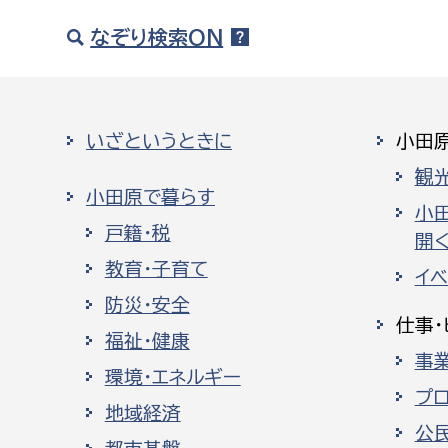
なぞり検索ON
いざというときに
小田
観
小田原で暮らす
小
戸籍・税
開く
教育・子育て
イ
防災・安全
仕事・
福祉・健康
事
環境・エネルギー
プ
地域経済
公