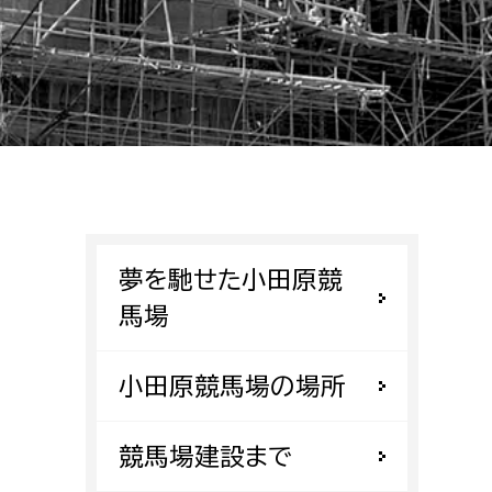
相談をしたい
支払いをしたい
働きたい
環境部
環境政策課
遊びたい
ゼロカーボン推進課
夢を馳せた小田原競
小田原のことを知りたい
環境保護課
馬場
環境事業センター
イベント・講座などに参加したい
小田原競馬場の場所
務所
まちづくりに関わりたい
競馬場建設まで
都市部