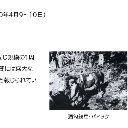
0年4月9〜10日)
選挙管理委員会事務
務課
選挙管理委員会事務
同じ規模の1周
食課
新聞には盛大な
導課
と報じられてい
酒匂競馬・パドック
務課