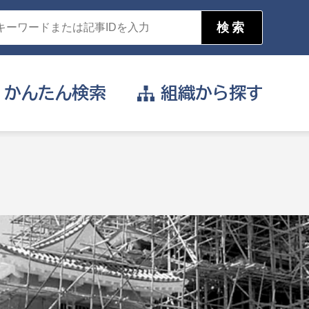
かんたん
検索
組織から
探す
目的を選択
公営事業部
支援や給付を受けたい
消防
事業課
届け出や申請をしたい
証明書がほしい