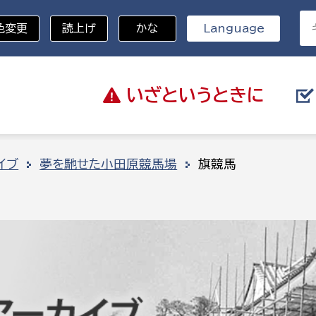
色変更
読上げ
かな
Language
いざと
いうときに
分野を選択
イブ
夢を馳せた小田原競馬場
旗競馬
総務部
戸籍
災・ハザードマップ
避難場所
策課
総務課
税
職員課
ネジメント課
財産管理課
教育・子育て
ル推進課
契約検査課