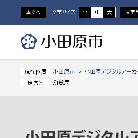
本文へ
文字サイズ
小
中
大
文字
いざというときに
対象者を選択
組織から探す
小田原市
小田原デジタルアーカ
現在位置
旗競馬
足あと
部に属さない室
企画部
新生児・乳幼児
休日救急外来
防
秘書室
企画政
幼稚園児・保育園児
広報広聴室
財政課
コンプライアンス推進室
資産マ
小・中学生
デジタ