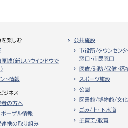
原を楽しむ
公共施設
光
市役所/タウンセンタ
窓口・市民窓口
田原城（新しいウインドウで
）
医療/消防/保健・福
ベント情報
スポーツ施設
公園
ビジネス
図書館/博物館/文
業者の方へ
ごみ/上・下水道
ロポーザル情報
子育て/教育
民連携の取り組み