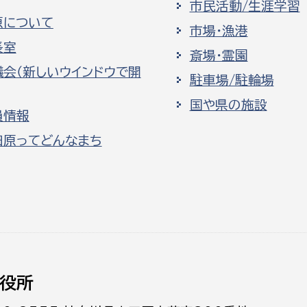
市民活動/生涯学習
原について
市場・漁港
長室
斎場・霊園
議会（新しいウインドウで開
駐車場/駐輪場
国や県の施設
員情報
田原ってどんなまち
役所