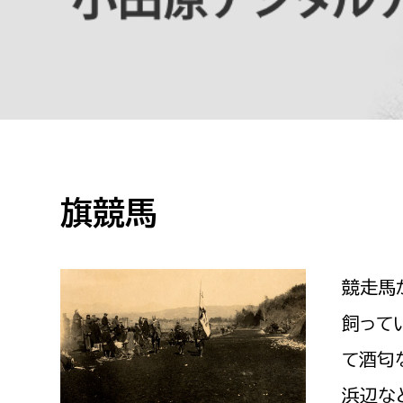
高校生・大学生など
若者
妊産婦
市民部
防災部
地域政策課
防災対
高齢者
地域安全課
旗競馬
障がい者
人権・男女共同参画課
戸籍住民課
傷病者
競走馬
飼って
事業者
て酒匂
福祉健康部
子ども
労働者
浜辺な