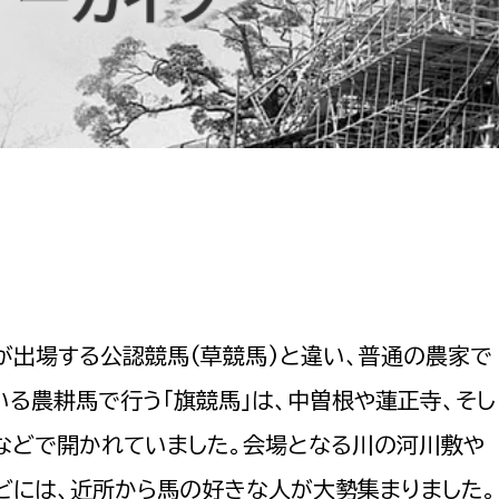
防災・安全
市税総務課
市民税課
福祉・健康
資産税課
環境・エネルギー
文化部
策課
文化政策課
地域経済
生涯学習課
都市基盤
文化財課
図書館
文化・生涯学習
が出場する公認競馬(草競馬)と違い、普通の農家で
スポーツ課
いる農耕馬で行う「旗競馬」は、中曽根や蓮正寺、そし
小田原城総合管理事
市民活動・地域づくり
などで開かれていました。会場となる川の河川敷や
若者部
経済部
行政経営
どには、近所から馬の好きな人が大勢集まりました。