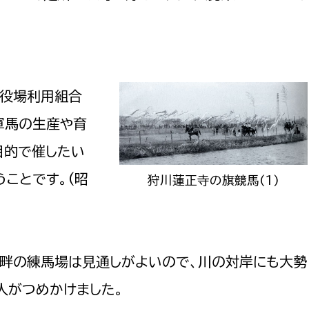
政策課
産業政策課
観光
若者支援課
観光課
農政課
消防
水産海浜課
役場利用組合
病院
軍馬の生産や育
目的で催したい
市議会
理者
市立総合医療センタ
ことです。(昭
狩川蓮正寺の旗競馬(1)
患者サポートセンター
病院管理局：経営管理
病院管理局：施設用度
畔の練馬場は見通しがよいので、川の対岸にも大勢
病院管理局：医事課
人がつめかけました。