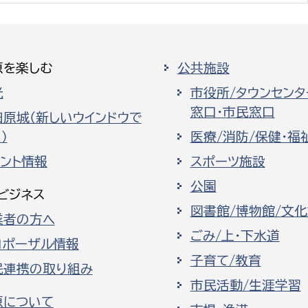
原を楽しむ
公共施設
光
市役所/タウンセンタ
窓口・市民窓口
田原城（新しいウインドウで
）
医療/消防/保健・福
ベント情報
スポーツ施設
公園
ビジネス
図書館/博物館/文
業者の方へ
ごみ/上・下水道
ロポーザル情報
子育て/教育
民連携の取り組み
市民活動/生涯学習
原について