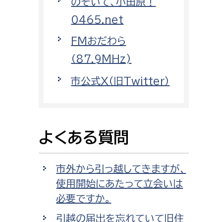
のぞいて、小田原！
消防課
0465.net
警防第1課
FMおだわら
警防第2課
（87.9MHz)
局
監査事務局
市公式X（旧Twitter）
局
監査事務局
よくある質問
市外から引っ越してきますが、
使用開始にあたって立会いは
必要ですか。
引越の届出を忘れていて旧住