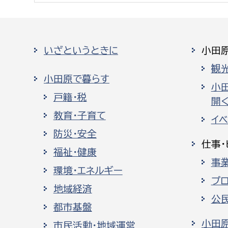
いざというときに
小田
観
小田原で暮らす
小
戸籍・税
開く
教育・子育て
イ
防災・安全
仕事・
福祉・健康
事
環境・エネルギー
プ
地域経済
公
都市基盤
小田
市民活動・地域運営