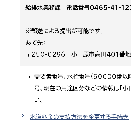
建築課
給排水業務課 電話番号0465-41-12
※郵送による提出が可能です。
上下水道局
教育部
あて先：
〒250-0296 小田原市高田401
経営総務課
教育総
給排水業務課
保健給
水道整備課
教育指
需要者番号、水栓番号(50000番以
下水道整備課
号、現在の用途区分などの情報は「小
浄水管理課
い。
農業委員会事務局
議会局
水道料金の支払方法を変更する手続き
農業委員会事務局
議会総