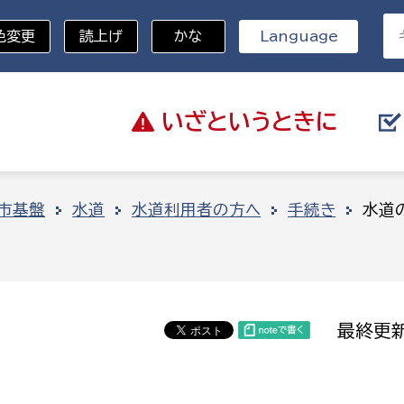
色変更
読上げ
かな
Language
いざと
いうときに
分野を選択
市基盤
水道
水道利用者の方へ
手続き
水道
総務部
戸籍
災・ハザードマップ
避難場所
策課
総務課
税
職員課
最終更新
ネジメント課
財産管理課
教育・子育て
ル推進課
契約検査課