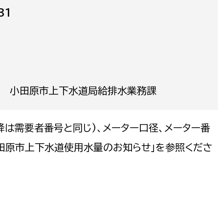
31
選挙管理委員会事務
番地 小田原市上下水道局給排水業務課
務課
選挙管理委員会事務
食課
導課
降は需要者番号と同じ)、メーター口径、メーター番
田原市上下水道使用水量のお知らせ」を参照くださ
務課