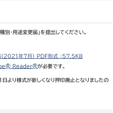
政策課
産業政策課
観光
若者支援課
観光課
農政課
消防
水産海浜課
種別・用途変更届」を提出してください。
病院
市議会
021年7月） PDF形式 ：57.5ＫＢ
理者
市立総合医療センタ
be® Reader®
が必要です。
患者サポートセンター
月1日より様式が新しくなり押印廃止となりましたの
病院管理局：経営管理
病院管理局：施設用度
病院管理局：医事課