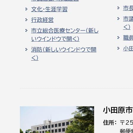
市
文化・生涯学習
市
行政経営
く）
市立総合医療センター（新し
職
いウインドウで開く）
小
消防（新しいウインドウで開
く）
小田原市
住所
〒2
郵便