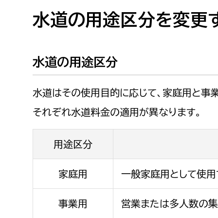
高校生・大学生など
水道の用途区分を変更
若者
水道の用途区分
妊産婦
市民部
防災部
水道はその使用目的に応じて、家庭用と事
地域政策課
防災対
高齢者
地域安全課
それぞれ水道料金の適用が異なります。
障がい者
人権・男女共同参画課
用途区分
戸籍住民課
傷病者
家庭用
一般家庭用として使用
事業者
福祉健康部
子ども
事業用
営業または多人数の集
労働者