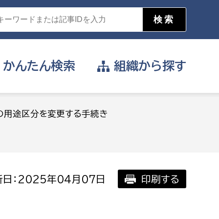
かんたん
検索
組織から
探す
目的を選択
の用途区分を変更する手続き
公営事業部
支援や給付を受けたい
消防
事業課
届け出や申請をしたい
日：2025年04月07日
印刷する
証明書がほしい