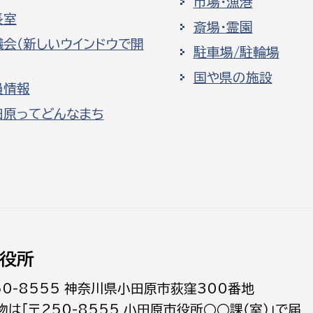
市場・漁港
長室
斎場・霊園
議会（新しいウインドウで開
駐車場/駐輪場
国や県の施設
員情報
田原ってどんなまち
役所
50-8555 神奈川県小田原市荻窪300番地
物は「〒250-8555 小田原市役所○○課（室）」で届