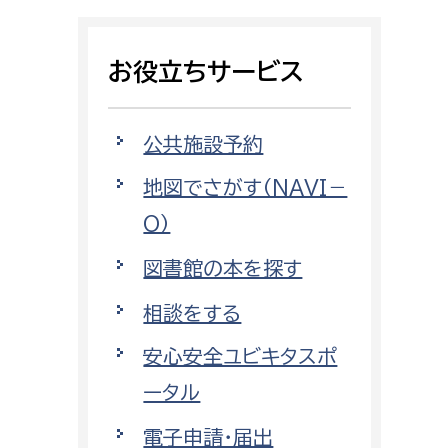
相談をしたい
お役立ちサービス
支払いをしたい
働きたい
環境部
公共施設予約
地図でさがす（NAVI－
環境政策課
遊びたい
O）
ゼロカーボン推進課
小田原のことを知りたい
環境保護課
図書館の本を探す
環境事業センター
相談をする
イベント・講座などに参加したい
安心安全ユビキタスポ
務所
まちづくりに関わりたい
ータル
都市部
電子申請・届出