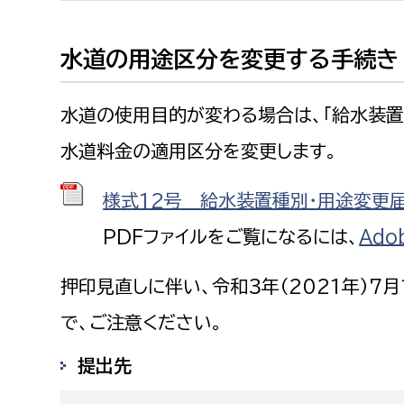
福祉政策課
子ども
求職者
生活援護課
子ども
水道の用途区分を変更する手続き
高齢介護課
保育課
外国人
障がい福祉課
水道の使用目的が変わる場合は、「給水装置
保険課
ペット
水道料金の適用区分を変更します。
健康づくり課
様式12号 給水装置種別・用途変更届（2
建設部
会計管
PDFファイルをご覧になるには、
Ado
建設政策課
出納室
押印見直しに伴い、令和３年（2021年）7
国県事業推進課
で、ご注意ください。
土木管理課
道水路整備課
提出先
みどり公園課