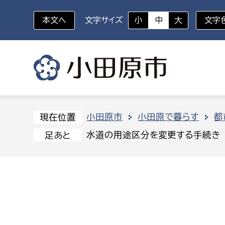
本文へ
文字サイズ
小
中
大
文字
いざというときに
対象者を選択
組織から探す
小田原市
小田原で暮らす
都
現在位置
水道の用途区分を変更する手続き
足あと
部に属さない室
企画部
新生児・乳幼児
休日救急外来
防
秘書室
企画政
幼稚園児・保育園児
広報広聴室
財政課
コンプライアンス推進室
資産マ
小・中学生
デジタ