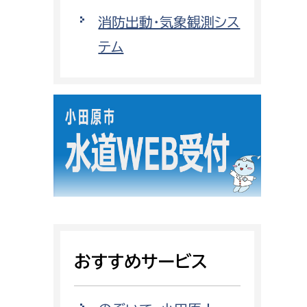
都市政策課
消防出動・気象観測シス
都市計画課
テム
地域交通課
建築指導課
開発審査課
ー
消防
消防総務課
課
予防課
課
警防計画課
おすすめサービス
救急課
情報司令課