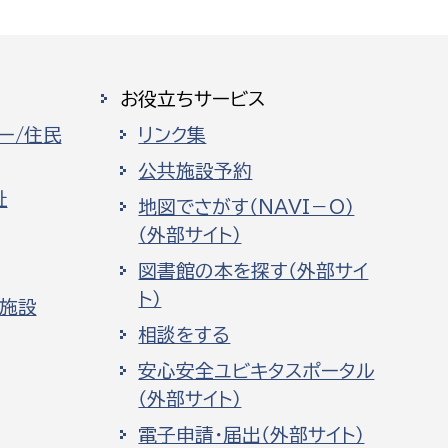
お役立ちサービス
ー/住民
リンク集
公共施設予約
祉
地図でさがす（NAVI－O）
（外部サイト）
図書館の本を探す（外部サイ
ト）
化施設
相談をする
安心安全ユビキタスポータル
（外部サイト）
電子申請・届出（外部サイト）