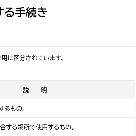
防災・安全
市税総務課
する手続き
市民税課
福祉・健康
資産税課
環境・エネルギー
文化部
業用に区分されています。
策課
文化政策課
地域経済
生涯学習課
都市基盤
文化財課
説 明
図書館
文化・生涯学習
スポーツ課
するもの。
小田原城総合管理事
市民活動・地域づくり
若者部
経済部
合する場所で使用するもの。
行政経営