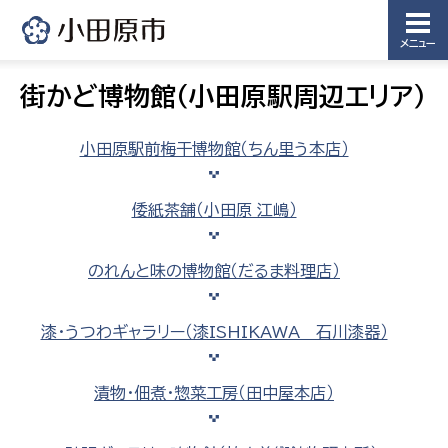
メニュー
街かど博物館（小田原駅周辺エリア）
小田原駅前梅干博物館（ちん里う本店）
倭紙茶舗（小田原 江嶋）
のれんと味の博物館（だるま料理店）
漆・うつわギャラリー（漆ISHIKAWA 石川漆器）
漬物・佃煮・惣菜工房（田中屋本店）