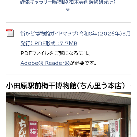
砂張ギャラリー鳴物館（柏木美術鋳物研究所）
街かど博物館ガイドマップ（令和8年(2026年)3月
発行） PDF形式 ：7.7ＭＢ
PDFファイルをご覧になるには、
Adobe® Reader®
が必要です。
小田原駅前梅干博物館（ちん里う本店）