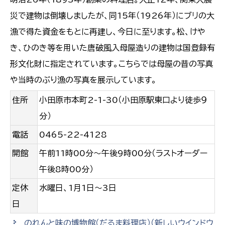
災で建物は倒壊しましたが、同15年（1926年）にブリの大
漁で得た資金をもとに再建し、今日に至ります。松、けや
き、ひのき等を用いた唐破風入母屋造りの建物は国登録有
形文化財に指定されています。こちらでは母屋の昔の写真
や当時のぶり漁の写真を展示しています。
住所
小田原市本町2-1-30（小田原駅東口より徒歩９
分）
電話
0465-22-4128
開館
午前11時00分～午後9時00分（ラストオーダー
午後8時00分）
定休
水曜日、1月1日～3日
日
のれんと味の博物館（だるま料理店）
（新しいウインドウ