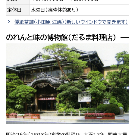
定休日
水曜日（臨時休館あり）
倭紙茶舗（小田原 江嶋）
（新しいウインドウで開きます）
のれんと味の博物館（だるま料理店）
明治26年（1893年）創業の料理店。大正12年、関東大震