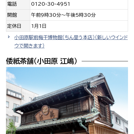
電話
0120-30-4951
開館
午前9時30分〜午後5時30分
定休日
1月1日
小田原駅前梅干博物館（ちん里う本店）
（新しいウインド
ウで開きます）
倭紙茶舗（小田原 江嶋）