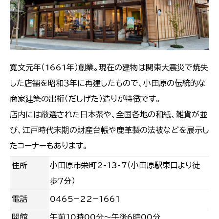
寛文元年（1661年）創業。現在の建物は関東大震災で焼失
した店舗を昭和３年に再建したもので、小田原の伝統的な
商家建築の出桁（だしげた）造りが特徴です。
店内には厳選された日本茶や、全国各地の和紙、雑貨が並
び、江戸時代末期の財産台帳や鹿革製の法被などを展示し
たコーナーもあります。
住所
小田原市栄町2-13-7（小田原駅東口より徒
歩７分）
電話
0465−22−1661
開館
午前10時00分〜午後6時00分