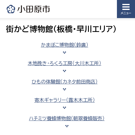
メニュー
街かど博物館（板橋・早川エリア）
かまぼこ博物館（鈴廣）
木地挽き・ろくろ工房（大川木工所）
ひもの体験館（カネタ前田商店）
寄木ギャラリー（露木木工所）
ハチミツ養蜂博物館（朝翠養蜂販売）