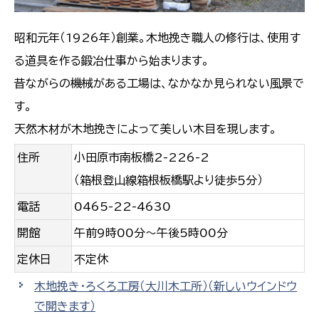
昭和元年（1926年）創業。木地挽き職人の修行は、使用す
る道具を作る鍛冶仕事から始まります。
昔ながらの機械がある工場は、なかなか見られない風景で
す。
天然木材が木地挽きによって美しい木目を現します。
住所
小田原市南板橋2-226-2
（
箱根登山線箱根板橋駅より徒歩５分）
電話
0465-22-4630
開館
午前9時00分〜午後5時00分
定休日
不定休
木地挽き・ろくろ工房（大川木工所）
（新しいウインドウ
で開きます）