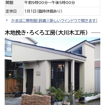
開館
午前9時00分〜午後5時00分
定休日
１月１日（臨時休館あり）
かまぼこ博物館（鈴廣）
（新しいウインドウで開きます）
木地挽き・ろくろ工房（大川木工所）