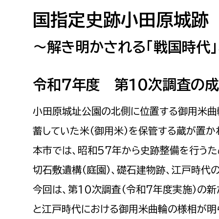
高校生・大学生など
国指定史跡小田原城跡
若者
～解き明かされる「戦国時代」
妊産婦
市民部
防災部
令和７年度 第10次調査の
地域政策課
防災対
高齢者
地域安全課
小田原城址公園の北側に位置する御用米曲
障がい者
人権・男女共同参画課
蓄していた米（御用米）を保管する蔵が置か
戸籍住民課
本市では、昭和57年から史跡整備を行う
傷病者
切石敷遺構（庭園）、礎石建物跡、江戸時代
事業者
今回は、第10次調査（令和7年度実施）の
福祉健康部
子ども
と江戸時代における御用米曲輪の様相が明
労働者