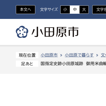
本文へ
文字サイズ
小
中
大
文字
いざというときに
対象者を選択
組織から探す
小田原市
小田原で暮らす
文
現在位置
国指定史跡小田原城跡 御用米曲
足あと
部に属さない室
企画部
新生児・乳幼児
休日救急外来
防
秘書室
企画政
幼稚園児・保育園児
広報広聴室
財政課
コンプライアンス推進室
資産マ
小・中学生
デジタ