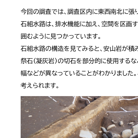
建築課
今回の調査では、調査区内に東西南北に張
石組水路は、排水機能に加え、空間を区画
囲むように見つかっています。
上下水道局
教育部
石組水路の構造を見てみると、安山岩が積
経営総務課
教育総
祭石（凝灰岩）の切石を部分的に使用するな
給排水業務課
保健給
幅などが異なっていることがわかりました
水道整備課
教育指
考えられます。
下水道整備課
浄水管理課
農業委員会事務局
議会局
農業委員会事務局
議会総