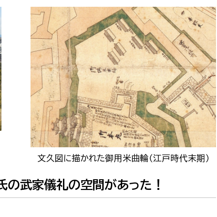
政策課
産業政策課
観光
若者支援課
観光課
農政課
消防
水産海浜課
病院
市議会
理者
市立総合医療センタ
患者サポートセンター
病院管理局：経営管理
文久図に描かれた御用米曲輪（江戸時代末期）
病院管理局：施設用度
条氏の武家儀礼の空間があった！
病院管理局：医事課