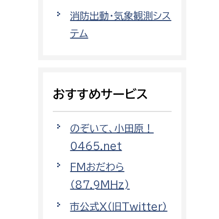
都市政策課
消防出動・気象観測シス
都市計画課
テム
地域交通課
建築指導課
開発審査課
おすすめサービス
ー
消防
のぞいて、小田原！
消防総務課
0465.net
課
予防課
FMおだわら
課
警防計画課
（87.9MHz)
救急課
市公式X（旧Twitter）
情報司令課