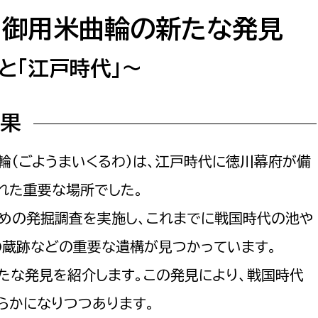
防災・安全
市税総務課
 御用米曲輪の新たな発見
市民税課
福祉・健康
と「江戸時代」～
資産税課
環境・エネルギー
文化部
成果
策課
文化政策課
地域経済
生涯学習課
輪（ごようまいくるわ）は、江戸時代に徳川幕府が備
都市基盤
文化財課
れた重要な場所でした。
図書館
ための発掘調査を実施し、これまでに戦国時代の池や
文化・生涯学習
スポーツ課
の蔵跡などの重要な遺構が見つかっています。
小田原城総合管理事
市民活動・地域づくり
新たな発見を紹介します。この発見により、戦国時代
若者部
経済部
らかになりつつあります。
行政経営