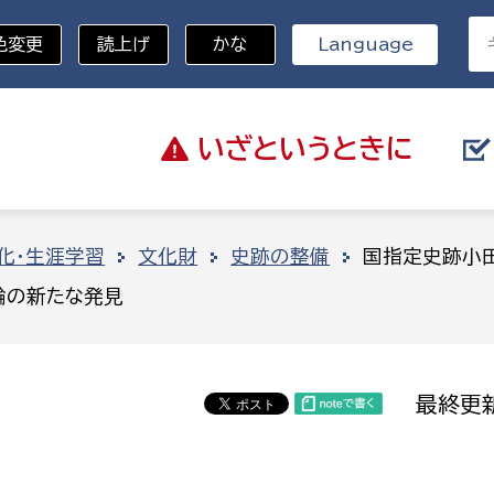
色変更
読上げ
かな
Language
いざと
いうときに
分野を選択
化・生涯学習
文化財
史跡の整備
国指定史跡小
輪の新たな発見
総務部
戸籍
災・ハザードマップ
避難場所
策課
総務課
税
職員課
最終更新
ネジメント課
財産管理課
教育・子育て
ル推進課
契約検査課