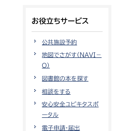
相談をしたい
お役立ちサービス
支払いをしたい
働きたい
環境部
公共施設予約
地図でさがす（NAVI－
環境政策課
遊びたい
O）
ゼロカーボン推進課
小田原のことを知りたい
環境保護課
図書館の本を探す
環境事業センター
相談をする
イベント・講座などに参加したい
安心安全ユビキタスポ
務所
まちづくりに関わりたい
ータル
都市部
電子申請・届出