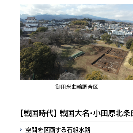
福祉政策課
子ども
求職者
生活援護課
子ども
高齢介護課
保育課
外国人
障がい福祉課
保険課
ペット
健康づくり課
建設部
会計管
建設政策課
出納室
御用米曲輪調査区
国県事業推進課
土木管理課
【戦国時代】 戦国大名・小田原北
道水路整備課
みどり公園課
空間を区画する石組水路