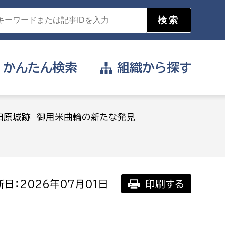
かんたん
検索
組織から
探す
目的を選択
田原城跡 御用米曲輪の新たな発見
公営事業部
支援や給付を受けたい
消防
事業課
届け出や申請をしたい
日：2026年07月01日
印刷する
証明書がほしい