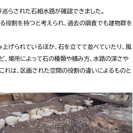
り巡らされた石組水路が確認できました。
する役割を持つと考えられ、過去の調査でも建物群を
選挙管理委員会事務
み上げられているほか、石を立てて並べていたり、風
務課
選挙管理委員会事務
ど、場所によって石の種類や積み方、水路の深さや
食課
。これは、区画された空間の役割の違いによるものと
導課
務課