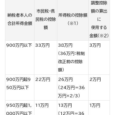
調整控除
市民税・県
額の算出
納税者本人の
所得税の控除額
民税の控除
に
合計所得金額
（※１）
額
使用する
金額（※２）
900万円以下
33万円
38万円
3万円
（36万円：税制
改正前の控除
額）
900万円超9
22万円
26万円
2万円
50万円以下
（24万円＝36
万円×2/3）
950万円超1,
11万円
13万円
1万円
000万円以下
（12万円＝36