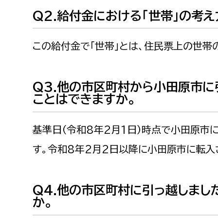
建築課
Q2.給付金における「世帯」の考
この給付金で「世帯」とは、住民票上の世帯
上下水道局
教育部
Q3.他の市区町村から小田原市に
経営総務課
教育総
ことはできますか。
給排水業務課
保健給
水道整備課
教育指
基準日（令和8年2月1日）時点で小田原市
下水道整備課
す。令和8年2月2日以降に小田原市に転入
浄水管理課
農業委員会事務局
議会局
Q4.他の市区町村に引っ越しまし
か。
農業委員会事務局
議会総