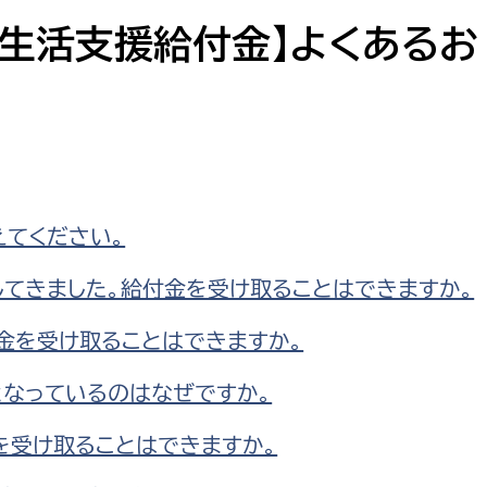
防災・安全
市税総務課
生活支援給付金】よくあるお
市民税課
福祉・健康
資産税課
環境・エネルギー
文化部
策課
文化政策課
地域経済
えてください。
生涯学習課
都市基盤
文化財課
してきました。給付金を受け取ることはできますか。
図書館
付金を受け取ることはできますか。
文化・生涯学習
スポーツ課
となっているのはなぜですか。
小田原城総合管理事
市民活動・地域づくり
を受け取ることはできますか。
若者部
経済部
行政経営