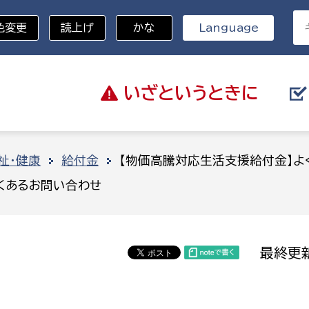
色変更
読上げ
かな
Language
いざと
いうときに
分野を選択
祉・健康
給付金
【物価高騰対応生活支援給付金】よ
くあるお問い合わせ
総務部
戸籍
災・ハザードマップ
避難場所
策課
総務課
税
職員課
最終更新
ネジメント課
財産管理課
教育・子育て
ル推進課
契約検査課