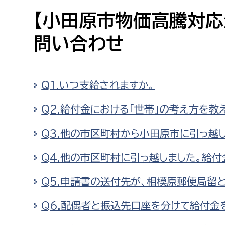
高校生・大学生など
【小田原市物価高騰対応
問い合わせ
若者
妊産婦
市民部
防災部
Q1.いつ支給されますか。
地域政策課
防災対
高齢者
Q2.給付金における「世帯」の考え方を教
地域安全課
障がい者
人権・男女共同参画課
Q3.他の市区町村から小田原市に引っ越
戸籍住民課
Q4.他の市区町村に引っ越しました。給
傷病者
Q5.申請書の送付先が、相模原郵便局留
事業者
Q6.配偶者と振込先口座を分けて給付金
福祉健康部
子ども
労働者