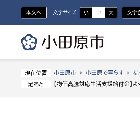
本文へ
文字サイズ
小
中
大
文字
いざというときに
対象者を選択
組織から探す
小田原市
小田原で暮らす
福
現在位置
【物価高騰対応生活支援給付金】よ
足あと
部に属さない室
企画部
新生児・乳幼児
休日救急外来
防
秘書室
企画政
幼稚園児・保育園児
広報広聴室
財政課
コンプライアンス推進室
資産マ
小・中学生
デジタ