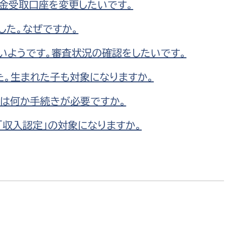
付金受取口座を変更したいです。
政策課
産業政策課
観光
若者支援課
観光課
した。なぜですか。
農政課
消防
ないようです。審査状況の確認をしたいです。
水産海浜課
た。生まれた子も対象になりますか。
病院
には何か手続きが必要ですか。
市議会
理者
市立総合医療センタ
「収入認定」の対象になりますか。
患者サポートセンター
病院管理局：経営管理
病院管理局：施設用度
病院管理局：医事課