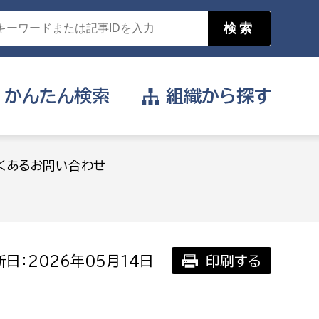
かんたん
検索
組織から
探す
目的を選択
くあるお問い合わせ
公営事業部
支援や給付を受けたい
消防
事業課
届け出や申請をしたい
日：2026年05月14日
印刷する
証明書がほしい