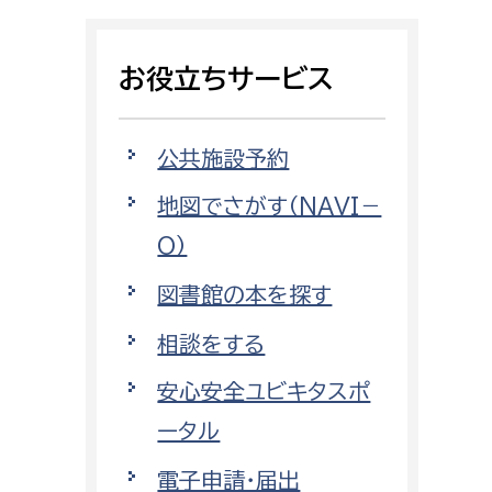
相談をしたい
お役立ちサービス
支払いをしたい
働きたい
環境部
公共施設予約
地図でさがす（NAVI－
環境政策課
遊びたい
O）
ゼロカーボン推進課
小田原のことを知りたい
環境保護課
図書館の本を探す
環境事業センター
相談をする
イベント・講座などに参加したい
安心安全ユビキタスポ
務所
まちづくりに関わりたい
ータル
都市部
電子申請・届出