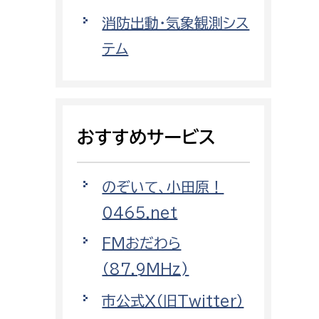
都市政策課
消防出動・気象観測シス
都市計画課
テム
地域交通課
建築指導課
開発審査課
おすすめサービス
ー
消防
のぞいて、小田原！
消防総務課
0465.net
課
予防課
FMおだわら
課
警防計画課
（87.9MHz)
救急課
市公式X（旧Twitter）
情報司令課