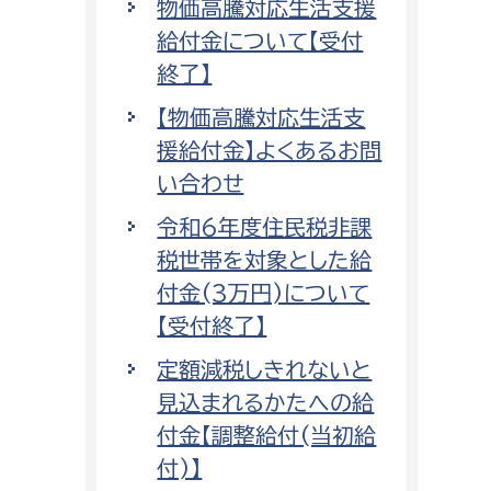
物価高騰対応生活支援
給付金について【受付
終了】
【物価高騰対応生活支
援給付金】よくあるお問
い合わせ
令和6年度住民税非課
税世帯を対象とした給
付金(3万円)について
【受付終了】
定額減税しきれないと
見込まれるかたへの給
付金【調整給付(当初給
付)】