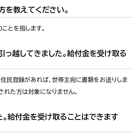
え方を教えてください。
のことを指します。
選挙管理委員会事務
引っ越してきました。給付金を受け取る
務課
選挙管理委員会事務
食課
導課
に住民登録があれば、世帯主宛に書類をお送りしま
された方は対象になりません。
た。給付金を受け取ることはできます
務課