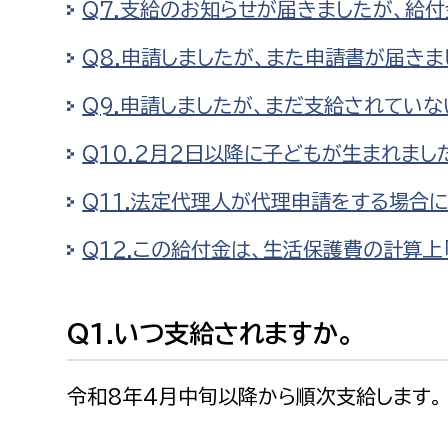
Q7.支給のお知らせが届きましたが、給
福祉政策課
子ども
求職者
生活援護課
子ども
Q8.申請しましたが、また申請書が届きま
高齢介護課
保育課
外国人
Q9.申請しましたが、まだ支給されてい
障がい福祉課
Q10.2月2日以降に子どもが生まれまし
保険課
ペット
健康づくり課
Q11.法定代理人が代理申請をする場合
建設部
会計管
Q12.この給付金は、生活保護費の計算上
建設政策課
出納室
国県事業推進課
Q1.いつ支給されますか。
土木管理課
令和8年4月中旬以降から順次支給します。
道水路整備課
みどり公園課