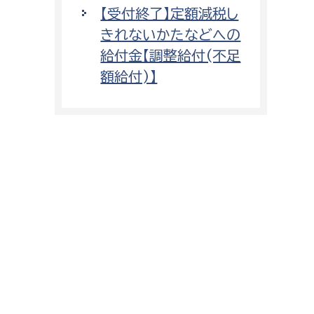
【受付終了】定額減税し
きれないかたなどへの
給付金【調整給付(不足
額給付)】