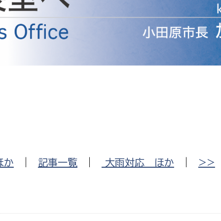
防災・安全
市税総務課
市民税課
福祉・健康
資産税課
環境・エネルギー
文化部
策課
文化政策課
地域経済
生涯学習課
都市基盤
文化財課
図書館
文化・生涯学習
ほか
|
記事一覧
|
大雨対応 ほか
|
>>
スポーツ課
小田原城総合管理事
市民活動・地域づくり
若者部
経済部
行政経営