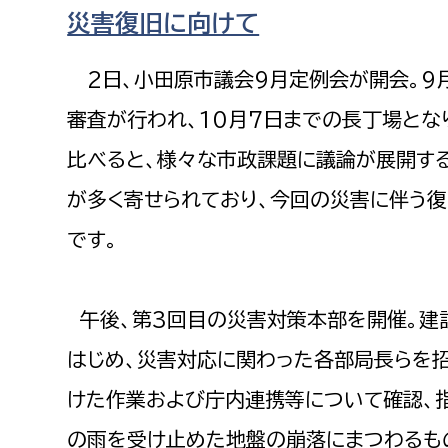
福祉政策課
子ども
災害復旧に向けて
求職者
生活援護課
子ども
2日、小田原市議会9月定例会が開会。9
高齢介護課
保育課
外国人
審査が行われ、10月7日までの長丁場とな
障がい福祉課
保険課
比べると、様々な市政課題に議論が展開す
ペット
健康づくり課
が多く寄せられており、今回の災害に伴う
です。
建設部
会計管
建設政策課
出納室
午後、第3回目の災害対策本部を開催。建設
国県事業推進課
はじめ、災害対応に関わった各部局長らを
土木管理課
道水路整備課
けた作業および庁内連携等について確認、
みどり公園課
の雨を受け止めた地盤の崩落にまつわるも