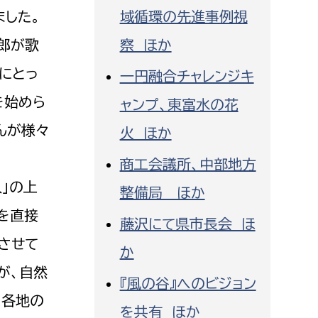
した。
域循環の先進事例視
郎が歌
察 ほか
にとっ
一円融合チャレンジキ
を始めら
ャンプ、東富水の花
んが様々
火 ほか
商工会議所、中部地方
人」の上
整備局 ほか
を直接
藤沢にて県市長会 ほ
させて
か
が、自然
『風の谷』へのビジョン
、各地の
を共有 ほか