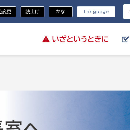
色変更
読上げ
かな
Language
いざと
いうときに
分野を選択
記
総務部
戸籍
災・ハザードマップ
避難場所
策課
総務課
税
職員課
ネジメント課
財産管理課
教育・子育て
ル推進課
契約検査課