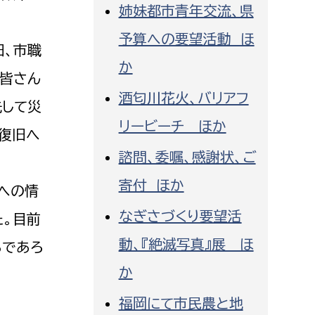
姉妹都市青年交流、県
消防課
予算への要望活動 ほ
警防第1課
旧、市職
警防第2課
か
の皆さん
酒匂川花火、バリアフ
局
監査事務局
先して災
リービーチ ほか
局
監査事務局
復旧へ
諮問、委嘱、感謝状、ご
寄付 ほか
への情
なぎさづくり要望活
た。目前
動、『絶滅写真』展 ほ
るであろ
か
福岡にて市民農と地