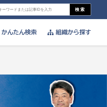
かんたん
検索
組織から
探す
目的を選択
公営事業部
支援や給付を受けたい
消防
事業課
届け出や申請をしたい
証明書がほしい