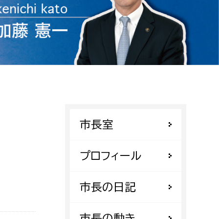
相談をしたい
支払いをしたい
働きたい
環境部
環境政策課
遊びたい
ゼロカーボン推進課
市長室
小田原のことを知りたい
環境保護課
環境事業センター
イベント・講座などに参加したい
プロフィール
務所
まちづくりに関わりたい
市長の日記
都市部
市長の動き