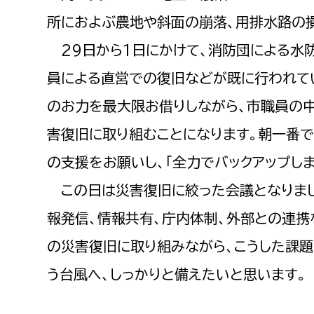
建築課
所におよぶ農地や斜面の崩落、用排水路の
29日から1日にかけて、消防団による水
員による直営での復旧などが既に行われて
上下水道局
教育部
のお力を最大限お借りしながら、市職員の
経営総務課
教育総
害復旧に取り組むことになります。朝一番
給排水業務課
保健給
の支援をお願いし、「全力でバックアップし
水道整備課
教育指
この日は災害復旧に絞った会議となりまし
下水道整備課
報発信、情報共有、庁内体制、外部との連携
浄水管理課
の災害復旧に取り組みながら、こうした課題
農業委員会事務局
議会局
う台風へ、しっかりと備えたいと思います。
農業委員会事務局
議会総