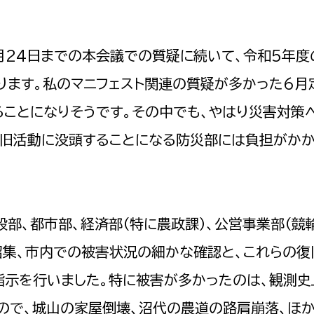
政策課
産業政策課
観光
若者支援課
観光課
月24日までの本会議での質疑に続いて、令和5年度
農政課
消防
ります。私のマニフェスト関連の質疑が多かった6月
水産海浜課
ることになりそうです。その中でも、やはり災害対策
病院
復旧活動に没頭することになる防災部には負担がかか
市議会
理者
市立総合医療センタ
患者サポートセンター
部、都市部、経済部（特に農政課）、公営事業部（競
病院管理局：経営管理
招集、市内での被害状況の細かな確認と、これらの復
病院管理局：施設用度
病院管理局：医事課
指示を行いました。特に被害が多かったのは、観測史
ので、城山の家屋倒壊、沼代の農道の路肩崩落、ほ