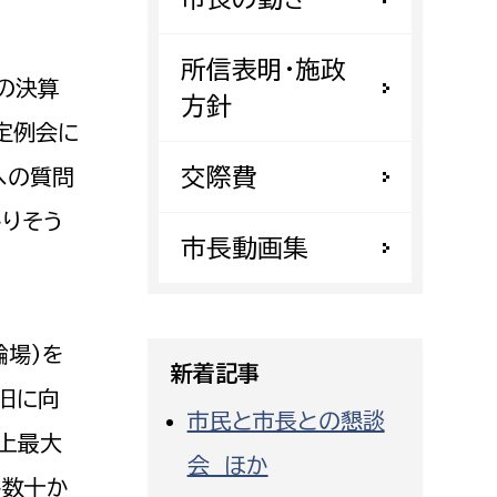
都市政策課
都市計画課
所信表明・施政
の決算
地域交通課
方針
定例会に
建築指導課
交際費
開発審査課
への質問
りそう
市長動画集
ー
消防
消防総務課
輪場）を
課
予防課
新着記事
旧に向
課
警防計画課
市民と市長との懇談
救急課
上最大
会 ほか
情報司令課
か数十か