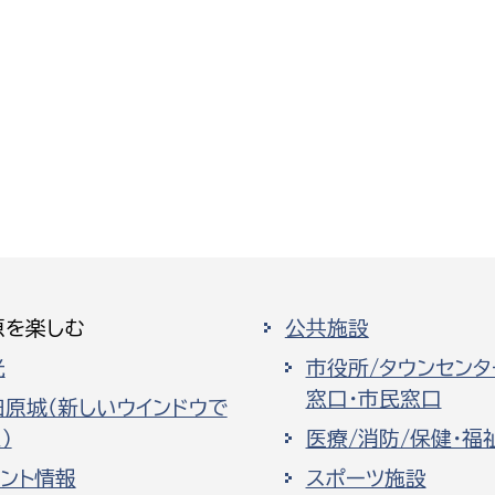
原を楽しむ
公共施設
光
市役所/タウンセンタ
窓口・市民窓口
田原城（新しいウインドウで
）
医療/消防/保健・福
ベント情報
スポーツ施設