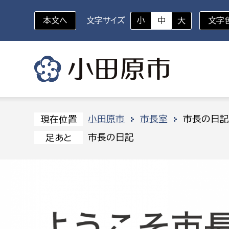
本文へ
文字サイズ
小
中
大
文字
いざというときに
対象者を選択
組織から探す
小田原市
市長室
市長の日
現在位置
市長の日記
足あと
部に属さない室
企画部
新生児・乳幼児
休日救急外来
防
秘書室
企画政
幼稚園児・保育園児
広報広聴室
財政課
コンプライアンス推進室
資産マ
小・中学生
デジタ