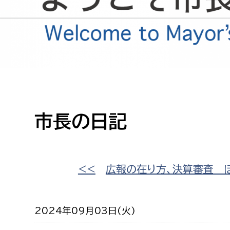
高校生・大学生など
若者
妊産婦
市民部
防災部
地域政策課
防災対
高齢者
地域安全課
市長の日記
障がい者
人権・男女共同参画課
戸籍住民課
傷病者
<<
広報の在り方、決算審査 
事業者
2024年09月03日(火)
福祉健康部
子ども
労働者