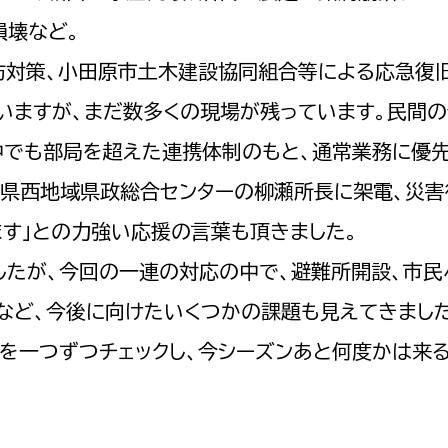
損壊など。
防対策、小田原市土木建設協同組合等による応急復
いますが、まだ数多くの現場が残っています。民間
選挙管理委員会事務
中でも部局を超えた連携体制のもと、通常業務に優
務課
選挙管理委員会事務
で県西地域県政総合センターの柳瀬所長に架電、災害
食課
ます」との力強い応援の言葉も頂きました。
導課
たが、今回の一連の対応の中で、避難所開設、市民
など、今後に向けたいくつかの課題も見えてきまし
を一つずつチェックし、今シーズンあと何度かは来
務課