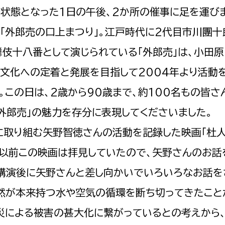
状態となった1日の午後、2か所の催事に足を運びま
「外郎売の口上まつり」。江戸時代に2代目市川團十
伎十八番として演じられている「外郎売」は、小田原
文化への定着と発展を目指して2004年より活動
。この日は、2歳から90歳まで、約100名もの皆さ
外郎売」の魅力を存分に表現してくださいました。
再生活動に取り組む矢野智徳さんの活動を記録した映画「杜
は以前この映画は拝見していたので、矢野さんのお話
、講演後に矢野さんと差し向かいでいろいろなお話を
自然が本来持つ水や空気の循環を断ち切ってきたこと
災による被害の甚大化に繋がっているとの考えから