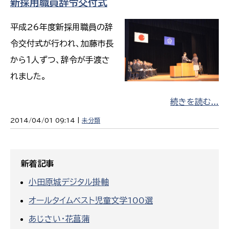
新採用職員辞令交付式
平成26年度新採用職員の辞
令交付式が行われ、加藤市長
から１人ずつ、辞令が手渡さ
れました。
続きを読む...
2014/04/01 09:14 |
未分類
新着記事
小田原城デジタル掛軸
オールタイムベスト児童文学100選
あじさい・花菖蒲