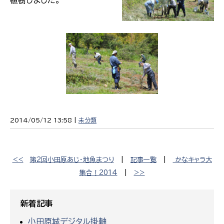
植樹しました。
2014/05/12 13:58 |
未分類
<<
第2回小田原あじ・地魚まつり
|
記事一覧
|
かなキャラ大
集合！2014
|
>>
新着記事
小田原城デジタル掛軸