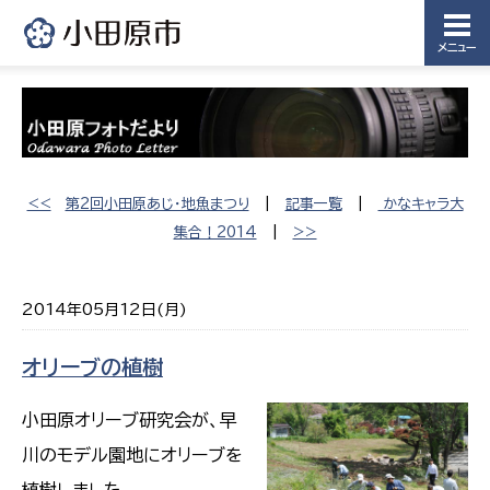
メニュー
<<
第2回小田原あじ・地魚まつり
|
記事一覧
|
かなキャラ大
集合！2014
|
>>
2014年05月12日(月)
オリーブの植樹
小田原オリーブ研究会が、早
川のモデル園地にオリーブを