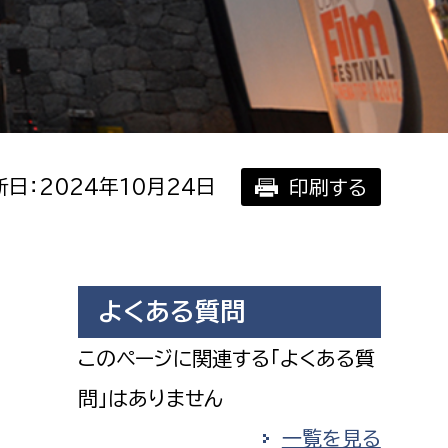
相談をしたい
支払いをしたい
働きたい
環境部
日：2024年10月24日
印刷する
環境政策課
遊びたい
ゼロカーボン推進課
小田原のことを知りたい
環境保護課
環境事業センター
よくある質問
イベント・講座などに参加したい
このページに関連する「よくある質
務所
まちづくりに関わりたい
問」はありません
都市部
一覧を見る