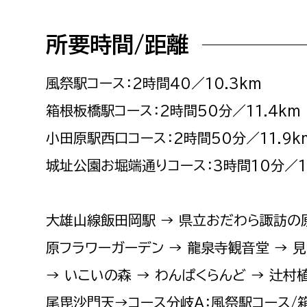
福祉政策課
子ども
求職者
生活援護課
子ども
所要時間/距離
高齢介護課
保育課
外国人
風祭駅コース：2時間40／10.3km
障がい福祉課
保険課
箱根板橋駅コース：2時間50分／11.4km
ペット
健康づくり課
小田原駅西口コース：2時間50分／11.9k
城址公園お堀端通りコース：3時間10分／1
建設部
会計管
建設政策課
出納室
大雄山線飯田岡駅 → 県立おだわら諏訪の原
国県事業推進課
原フラワーガーデン → 龍泉寺観音堂 → 
土木管理課
道水路整備課
→ いこいの森 → わんぱくらんど → 辻村
みどり公園課
尾毘沙門天→コース分岐A：風祭駅コース/