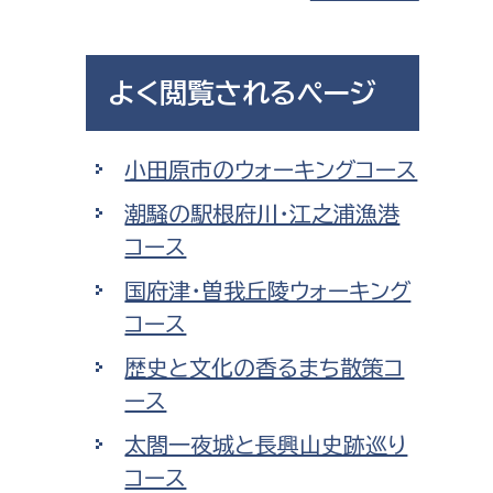
都市政策課
都市計画課
よく閲覧されるページ
地域交通課
建築指導課
小田原市のウォーキングコース
開発審査課
潮騒の駅根府川・江之浦漁港
コース
ー
消防
国府津・曽我丘陵ウォーキング
消防総務課
コース
課
予防課
歴史と文化の香るまち散策コ
課
警防計画課
ース
救急課
太閤一夜城と長興山史跡巡り
情報司令課
コース