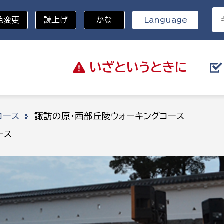
色変更
読上げ
かな
Language
いざと
いうときに
分野を選択
コース
諏訪の原・西部丘陵ウォーキングコース
ース
総務部
戸籍
災・ハザードマップ
避難場所
策課
総務課
税
職員課
ネジメント課
財産管理課
教育・子育て
ル推進課
契約検査課