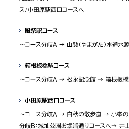
建築課
ス/小田原駅西口コースへ
風祭駅コース
上下水道局
教育部
〜コース分岐A → 山懸（やまがた）水道水源
経営総務課
教育総
給排水業務課
保健給
箱根板橋駅コース
水道整備課
教育指
〜コース分岐A → 松永記念館 → 箱根板
下水道整備課
浄水管理課
小田原駅西口コース
農業委員会事務局
議会局
〜コース分岐A → 白秋の散歩道 → 小峯
農業委員会事務局
議会総
分岐B：城址公園お堀端通りコースへ→ 井