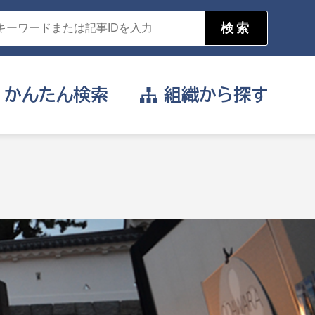
かんたん
検索
組織から
探す
目的を選択
公営事業部
支援や給付を受けたい
消防
事業課
届け出や申請をしたい
証明書がほしい