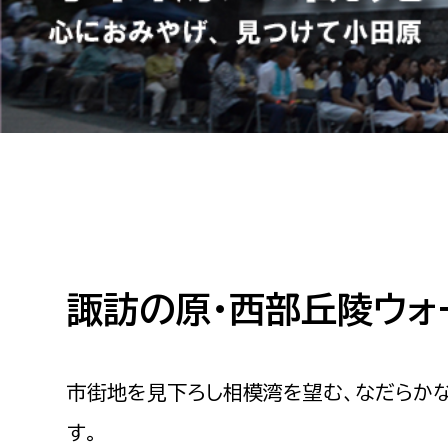
高校生・大学生など
若者
妊産婦
市民部
防災部
地域政策課
防災対
高齢者
地域安全課
障がい者
人権・男女共同参画課
戸籍住民課
諏訪の原・西部丘陵ウォ
傷病者
事業者
市街地を見下ろし相模湾を望む、なだらかな
福祉健康部
子ども
す。
労働者