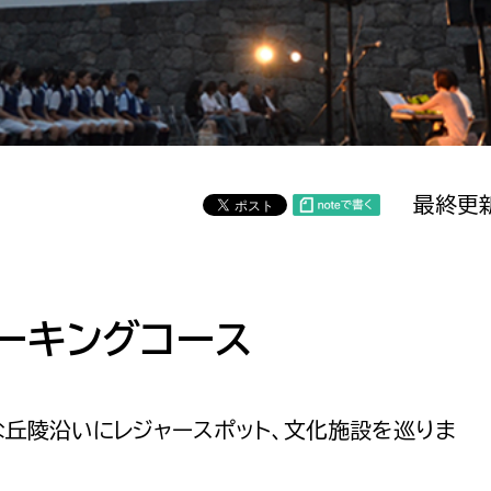
防災・安全
市税総務課
市民税課
福祉・健康
資産税課
環境・エネルギー
文化部
最終更新
策課
文化政策課
地域経済
生涯学習課
都市基盤
文化財課
図書館
ーキングコース
文化・生涯学習
スポーツ課
小田原城総合管理事
市民活動・地域づくり
丘陵沿いにレジャースポット、文化施設を巡りま
若者部
経済部
行政経営