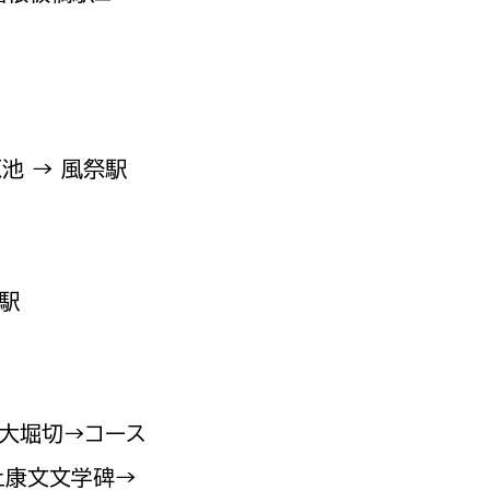
選挙管理委員会事務
池 → 風祭駅
務課
選挙管理委員会事務
食課
導課
橋駅
の大堀切→コース
務課
上康文文学碑→