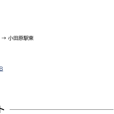
 → 小田原駅東
Ｂ
ト