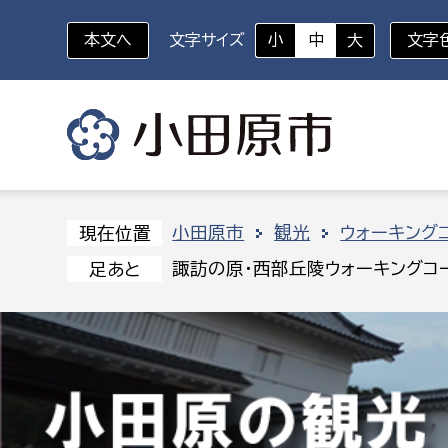
本文へ
文字サイズ
小
中
大
文字
いざというときに
対象者を選択
組織から探す
小田原市
観光
ウォーキング
現在位置
諏訪の原・西部丘陵ウォーキングコ
足あと
部に属さない室
企画部
新生児・乳幼児
休日救急外来
防
秘書室
企画政
幼稚園児・保育園児
広報広聴室
財政課
コンプライアンス推進室
資産マ
小・中学生
デジタ