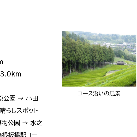
政策課
産業政策課
観光
若者支援課
観光課
農政課
消防
水産海浜課
病院
m
市議会
3.0km
理者
市立総合医療センタ
患者サポートセンター
コース沿いの風景
公園 → 小田
病院管理局：経営管理
見晴らしスポット
病院管理局：施設用度
病院管理局：医事課
植物公園 → 水之
箱根板橋駅コー