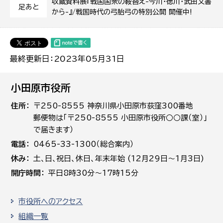
収蔵資料展『戦国国衆の鞍替え-今川・徳川・武田文書
足あと
から-』/戦国時代の弓胎弓の特別公開 開催中!
最終更新日：2023年05月31日
小田原市役所
住所
〒250-8555 神奈川県小田原市荻窪300番地
郵便物は「〒250-8555 小田原市役所○○課（室）」
で届きます）
電話
0465-33-1300（総合案内）
休み
土､日､祝日、休日、年末年始 (12月29日～1月3日)
開庁時間
平日8時30分～17時15分
市役所へのアクセス
組織一覧