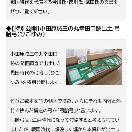
戦国時代を代表する
今川氏・徳川氏・武田氏
の文書を
ぜひご覧ください。
◆【特別公開】小田原城三の丸幸田口跡出土 弓
胎弓（ひごゆみ）
小田原城三の丸幸田口
跡の発掘調査で出土した
戦国時代の弓胎弓（ひご
ゆみ）を特別公開します。
竹ひご数本を竹の側木で挟み、さらにそれを内竹と外
竹で挟んだ構造の弓を
「弓胎弓」
と言います。
弓胎弓は、江戸時代になって登場すると考えられてい
ましたが、戦国時代に埋没した堀から本資料が出土し