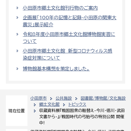
小田原市郷土文化館刊行物のご案内
企画展「100年の記憶と記録-小田原の関東大
震災」展示紹介
令和8年度小田原市郷土文化館博物館実習に
ついて
小田原市郷土文化館 新型コロナウィルス感
染症対策について
博物館基本構想を策定しました。
小田原市
公共施設
図書館/博物館/文化施設
郷土文化館
トピックス
収蔵資料展『戦国国衆の鞍替え-今川・徳川・武田
現在位置
文書から-』/戦国時代の弓胎弓の特別公開 開催
中!