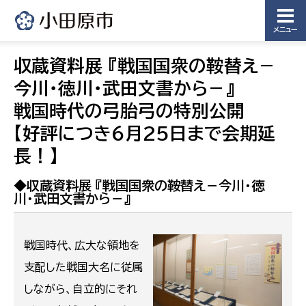
メニュー
収蔵資料展 『戦国国衆の鞍替え－
今川・徳川・武田文書から－』
戦国時代の弓胎弓の特別公開
【好評につき６月25日まで会期延
長！】
◆収蔵資料展 『戦国国衆の鞍替え－今川・徳
川・武田文書から－』
戦国時代、広大な領地を
支配した戦国大名に従属
しながら、自立的にそれ