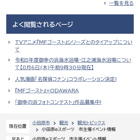
一覧を見る
よく閲覧されるページ
TVアニメ『MFゴースト』シリーズとのタイアップについ
て
令和8年度御幸の浜海水浴場・江之浦海水浴場につい
て【8月6日(木)午前9時30分現在】
人気漫画「名探偵コナン」コラボレーション決定!
『MFゴースト』×ODAWARA
「御幸の浜フォトコンテスト」作品募集中!
小田原市
観光
観光トピックス
現在位置
小田原eスポーツ 市主催イベント情報
小田原eスポーツ 市主催イベント情報
足あと