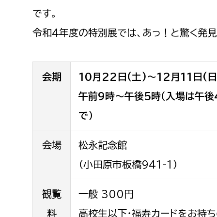
福祉健康部
子ども
労働者
です。
福祉政策課
子ども
令和4年度の特別展では、あっ！と驚く発
求職者
生活援護課
子ども
高齢介護課
保育課
外国人
会期
10月22日(土)～12月11日(日
障がい福祉課
保険課
午前9時～午後5時（入場は午後
ペット
健康づくり課
で）
建設部
会計管
会場
松永記念館
建設政策課
出納室
（小田原市板橋941-1）
国県事業推進課
観覧
一般 300円
土木管理課
道水路整備課
料
高校生以下・福寿カードをお持ち