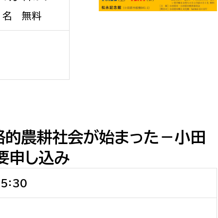
1名 無料
選挙管理委員会事務
務課
選挙管理委員会事務
食課
格的農耕社会が始まった－小田
導課
要申し込み
5：30