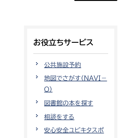
証明書がほしい
相談をしたい
支払いをしたい
お役立ちサービス
働きたい
環境部
公共施設予約
環境政策課
遊びたい
地図でさがす（NAVI－
ゼロカーボン推進課
O）
小田原のことを知りたい
環境保護課
図書館の本を探す
環境事業センター
イベント・講座などに参加したい
相談をする
務所
まちづくりに関わりたい
安心安全ユビキタスポ