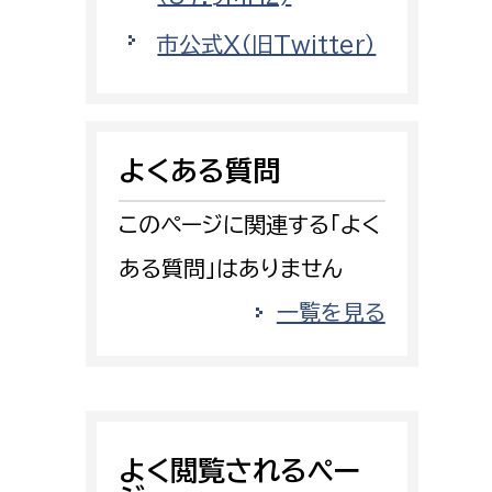
情報司令課
市公式X（旧Twitter）
消防課
警防第1課
警防第2課
よくある質問
局
監査事務局
このページに関連する「よく
局
監査事務局
ある質問」はありません
一覧を見る
よく閲覧されるペー