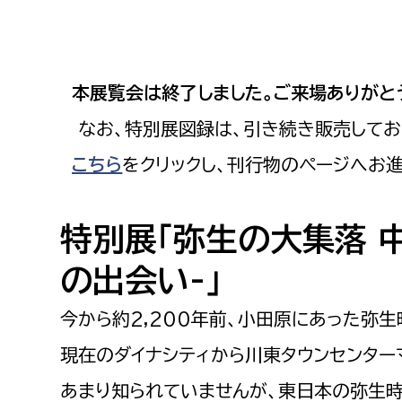
小・中学生
デジタ
高校生・大学生など
本展覧会は終了しました。ご来場ありがと
若者
なお、特別展図録は、引き続き販売してお
妊産婦
市民部
防災部
こちら
をクリックし、刊行物のページへお
地域政策課
防災対
高齢者
特別展「弥生の大集落 
地域安全課
障がい者
人権・男女共同参画課
の出会い-」
戸籍住民課
傷病者
今から約2,200年前、小田原にあった弥
現在のダイナシティから川東タウンセンター
事業者
あまり知られていませんが、東日本の弥生