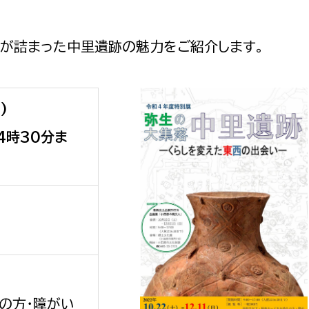
若者部
経済部
行政経営
政策課
産業政策課
見が詰まった中里遺跡の魅力をご紹介します。
観光
若者支援課
観光課
農政課
消防
)
水産海浜課
4時30分ま
病院
市議会
理者
市立総合医療センタ
患者サポートセンター
病院管理局：経営管理
病院管理局：施設用度
病院管理局：医事課
の方・障がい