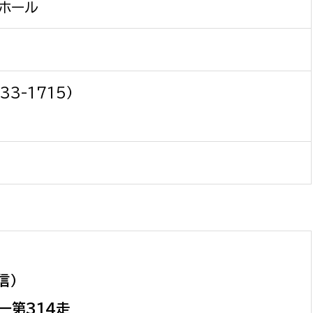
ホール
）
3-1715）
信）
レー第314走