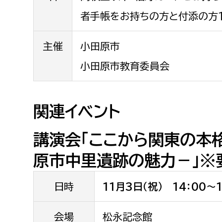
みどり公園課
者手帳をお持ちの方と付添の方
建築課
主催
小田原市
小田原市教育委員会
上下水道局
教育部
関連イベント
経営総務課
教育総
給排水業務課
保健給
講演会「ここから関東の本
水道整備課
教育指
原市中里遺跡の魅力－」※
下水道整備課
浄水管理課
日時
11月3日（祝） 14：00～1
農業委員会事務局
議会局
会場
松永記念館