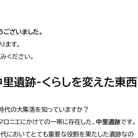
教育・子育て
ル推進課
契約検査課
防災・安全
市税総務課
市民税課
うございました。
福祉・健康
資産税課
ります。
環境・エネルギー
文化部
進みください。
策課
文化政策課
地域経済
中里遺跡-くらしを変えた東西
生涯学習課
都市基盤
文化財課
図書館
文化・生涯学習
生時代の大集落を知っていますか？
スポーツ課
マロニエにかけての一帯に存在した、
中里遺跡
です。
小田原城総合管理事
市民活動・地域づくり
時代においてとても重要な役割を果たした遺跡なの