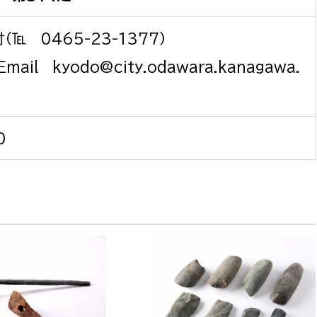
℡ 0465-23-1377）
il kyodo@city.odawara.kanagawa.
0