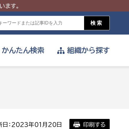
います。
かんたん
検索
組織から
探す
目的を選択
公営事業部
支援や給付を受けたい
消防
事業課
届け出や申請をしたい
日：2023年01月20日
印刷する