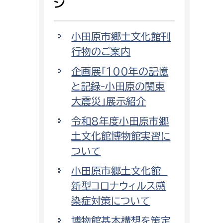
ジ
小田原市郷土文化館刊
行物のご案内
企画展「100年の記憶
と記録-小田原の関東
大震災」展示紹介
令和8年度小田原市郷
土文化館博物館実習に
ついて
小田原市郷土文化館
新型コロナウィルス感
染症対策について
博物館基本構想を策定