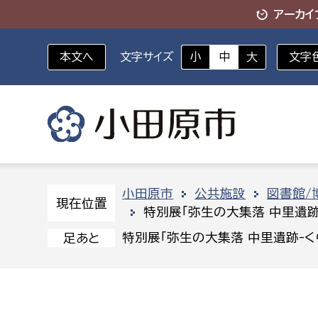
アーカイ
本文へ
文字サイズ
小
中
大
文字
いざというときに
対象者を選択
組織から探す
小田原市
公共施設
図書館/
現在位置
特別展「弥生の大集落 中里遺跡
部に属さない室
企画部
新生児・乳幼児
特別展「弥生の大集落 中里遺跡-く
足あと
休日救急外来
防
秘書室
企画政
幼稚園児・保育園児
広報広聴室
財政課
コンプライアンス推進室
資産マ