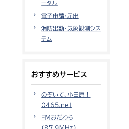
都市部
ータル
電子申請・届出
都市政策課
都市計画課
消防出動・気象観測シス
地域交通課
テム
建築指導課
開発審査課
おすすめサービス
ー
消防
のぞいて、小田原！
消防総務課
0465.net
課
予防課
課
警防計画課
FMおだわら
救急課
（87.9MHz)