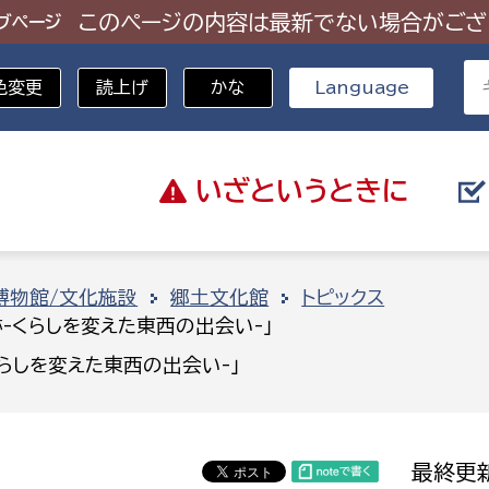
このページの内容は最新でない場合がござ
ブページ
色変更
読上げ
かな
Language
いざと
いうときに
分野を選択
博物館/文化施設
郷土文化館
トピックス
-くらしを変えた東西の出会い-」
総務部
戸籍
らしを変えた東西の出会い-」
災・ハザードマップ
避難場所
策課
総務課
税
職員課
最終更新
ネジメント課
財産管理課