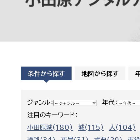
高校生・大学生など
若者
妊産婦
市民部
防災部
地域政策課
防災対
高齢者
地域安全課
条件から探す
地図から探す
障がい者
人権・男女共同参画課
戸籍住民課
傷病者
ジャンル：
年代：
注目のキーワード：
事業者
小田原城(180)
城(115)
人(104)
福祉健康部
子ども
労働者
道路(34)
夜景(31)
式典(29)
市役