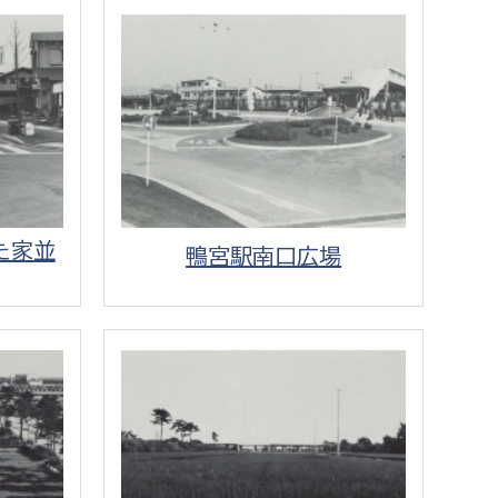
消防課
警防第1課
警防第2課
局
監査事務局
局
監査事務局
た家並
鴨宮駅南口広場