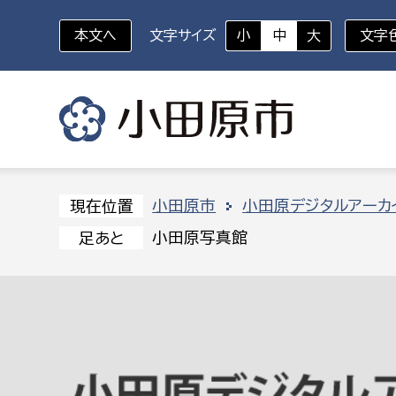
本文へ
文字サイズ
小
中
大
文字
いざというときに
対象者を選択
組織から探す
小田原市
小田原デジタルアーカ
現在位置
小田原写真館
足あと
部に属さない室
企画部
新生児・乳幼児
休日救急外来
防
秘書室
企画政
幼稚園児・保育園児
広報広聴室
財政課
コンプライアンス推進室
資産マ
小・中学生
デジタ