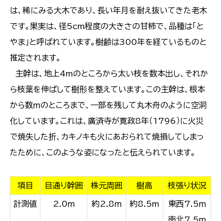
は、稀にみる大木であり、長い年月を耐え抜いてきた老木
です。果実は、径5cm程度の大きさの甘柿で、品種は「と
やま」と呼ばれています。樹齢は300年を経ているものと
推定されます。
主幹は、地上4mのところから太い枝を数本出し、それか
ら枝葉を伸ばして樹形を整えています。この主幹は、根本
から数ｍのところまで、一部を残して丸木舟のように空洞
化しています。これは、廣済寺が寛政8年（1796）に火災
で焼失した折、カキノキも火にあおられて焼損してしまっ
たために、このような姿になったと伝えられています。
項目
目通り幹囲
株元周囲
樹高
枝張り状況
計測値
2.0ｍ
約2.8ｍ
約8.5m
東西7.5ｍ
南北7.5ｍ