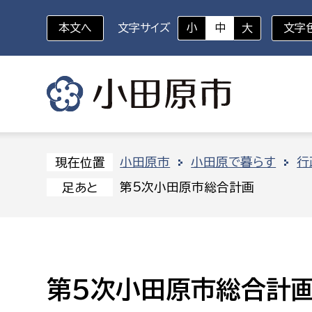
本文へ
文字サイズ
小
中
大
文字
いざというときに
対象者を選択
組織から探す
小田原市
小田原で暮らす
行
現在位置
第5次小田原市総合計画
足あと
部に属さない室
企画部
新生児・乳幼児
休日救急外来
防
秘書室
企画政
幼稚園児・保育園児
広報広聴室
財政課
コンプライアンス推進室
資産マ
第5次小田原市総合計画
小・中学生
デジタ