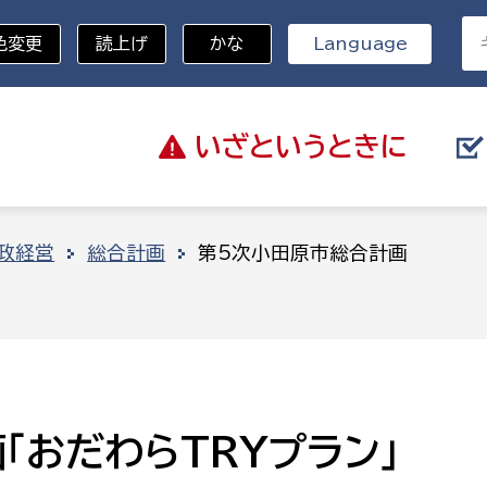
色変更
読上げ
かな
Language
いざと
いうときに
分野を選択
政経営
総合計画
第5次小田原市総合計画
総務部
戸籍
災・ハザードマップ
避難場所
策課
総務課
税
職員課
ネジメント課
財産管理課
「おだわらTRYプラン」
教育・子育て
ル推進課
契約検査課