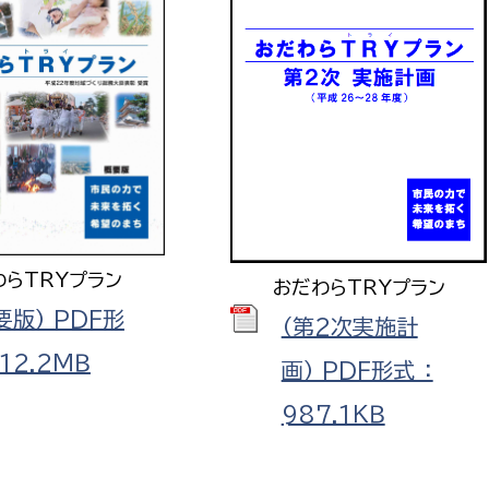
わらTRYプラン
おだわらTRYプラン
要版） PDF形
（第2次実施計
：12.2ＭＢ
画） PDF形式 ：
987.1ＫＢ