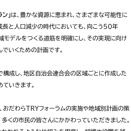
防災・安全
市税総務課
ラン」
は、豊かな資源に恵まれ、さまざまな可能性に
市民税課
福祉・健康
成長と人口減少の時代においても、向こう50年
資産税課
域モデルをつくる道筋を明確にし、その実現に向け
環境・エネルギー
文化部
んでいくための計画です。
策課
文化政策課
地域経済
生涯学習課
で構成し、地区自治会連合会の区域ごとに作成した
都市基盤
文化財課
めていきます。
図書館
文化・生涯学習
スポーツ課
小田原城総合管理事
は、おだわらTRYフォーラムの実施や地域別計画の策
市民活動・地域づくり
、多くの市民の皆さんにかかわっていただきました。
若者部
経済部
行政経営