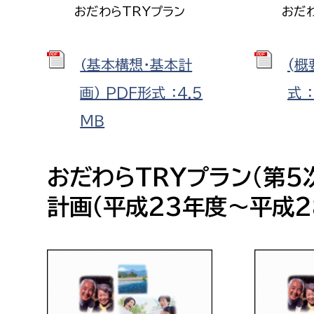
おだ
おだわらTRYプラン
(概
（基本構想・基本計
式 
画） PDF形式 ：4.5
ＭＢ
おだわらTRYプラン(第
計画（平成23年度～平成2