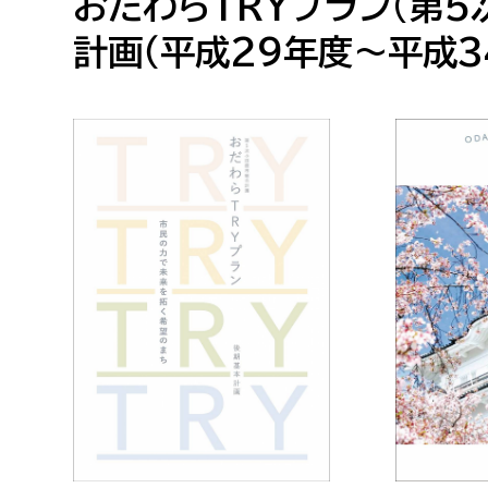
おだわらTRYプラン(第
計画（平成29年度～平成3