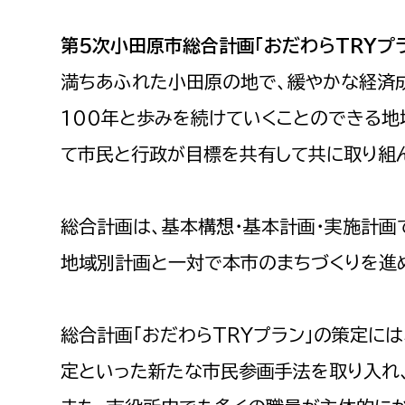
高校生・大学生など
第5次小田原市総合計画「おだわらTRYプ
若者
満ちあふれた小田原の地で、緩やかな経済
100年と歩みを続けていくことのできる地
妊産婦
市民部
防災部
て市民と行政が目標を共有して共に取り組
地域政策課
防災対
高齢者
地域安全課
総合計画は、基本構想・基本計画・実施計画
障がい者
人権・男女共同参画課
地域別計画と一対で本市のまちづくりを進
戸籍住民課
傷病者
総合計画「おだわらTRYプラン」の策定に
事業者
定といった新たな市民参画手法を取り入れ
福祉健康部
子ども
労働者