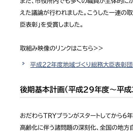
また、市役所内でも多くの職員が主体的に
福祉政策課
子ども
えた議論が行われました。こうした一連の取
求職者
生活援護課
子ども
臣表彰」を受賞しました。
高齢介護課
保育課
外国人
障がい福祉課
保険課
ペット
取組み映像のリンクはこちら>>
健康づくり課
平成22年度地域づくり総務大臣表彰
建設部
会計管
建設政策課
出納室
後期基本計画(平成29年度～平成
国県事業推進課
土木管理課
おだわらTRYプランがスタートしてから6
道水路整備課
高齢化に伴う諸問題の深刻化、全国の地方
みどり公園課