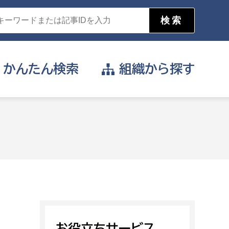
かんたん
検索
組織から
探す
目的を選択
公営事業部
支援や給付を受けたい
消防
事業課
届け出や申請をしたい
証明書がほしい
お役立ちサービス