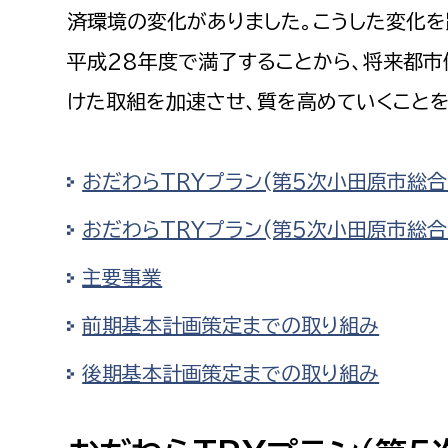
建築課
済環境の変化がありました。こうした変化を
平成28年度で満了することから、将来都市
けた取組を加速させ、質を高めていくことを
上下水道局
教育部
おだわらTRYプラン(第5次小田原市総合
経営総務課
教育総
給排水業務課
保健給
おだわらTRYプラン(第5次小田原市総合
水道整備課
教育指
主要事業
下水道整備課
前期基本計画策定までの取り組み
浄水管理課
後期基本計画策定までの取り組み
農業委員会事務局
議会局
農業委員会事務局
議会総