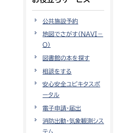
相談をしたい
公共施設予約
支払いをしたい
地図でさがす（NAVI－
働きたい
環境部
O）
環境政策課
図書館の本を探す
遊びたい
ゼロカーボン推進課
相談をする
小田原のことを知りたい
環境保護課
安心安全ユビキタスポ
環境事業センター
イベント・講座などに参加したい
ータル
電子申請・届出
務所
まちづくりに関わりたい
消防出動・気象観測シス
都市部
テム