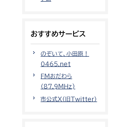
都市政策課
都市計画課
地域交通課
おすすめサービス
建築指導課
開発審査課
のぞいて、小田原！
0465.net
ー
消防
FMおだわら
消防総務課
（87.9MHz)
課
予防課
市公式X（旧Twitter）
課
警防計画課
救急課
情報司令課