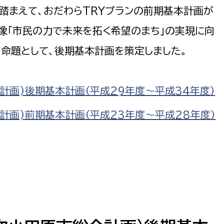
踏まえて、おだわらTRYプランの前期基本計画が
像「市民の力で未来を拓く希望のまち」の実現に向
命題として、後期基本計画を策定しました。
選挙管理委員会事務
計画)後期基本計画（平成29年度～平成34年度）
務課
選挙管理委員会事務
食課
計画)前期基本計画（平成23年度～平成28年度）
導課
務課