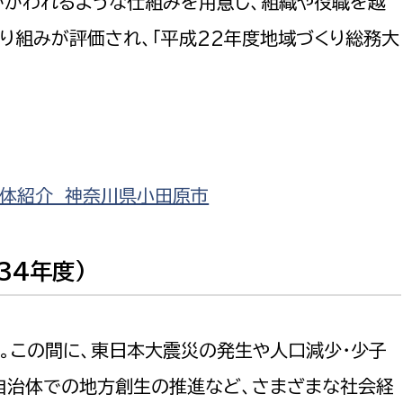
かかわれるような仕組みを用意し、組織や役職を越
政策課
産業政策課
り組みが評価され、「平成22年度地域づくり総務大
観光
若者支援課
観光課
農政課
消防
水産海浜課
病院
団体紹介 神奈川県小田原市
市議会
理者
市立総合医療センタ
患者サポートセンター
34年度)
病院管理局：経営管理
病院管理局：施設用度
年。この間に、東日本大震災の発生や人口減少・少子
病院管理局：医事課
自治体での地方創生の推進など、さまざまな社会経