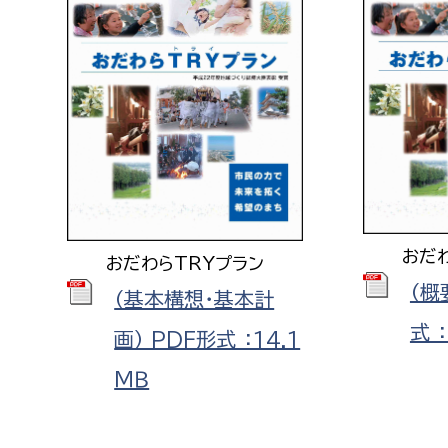
おだ
おだわらTRYプラン
（概
（基本構想・基本計
式 
画） PDF形式 ：14.1
ＭＢ