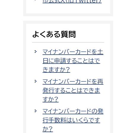
市公式X（旧Twitter）
消防課
警防第1課
警防第2課
よくある質問
局
監査事務局
マイナンバーカードを土
局
監査事務局
日に申請することはで
きますか?
マイナンバーカードを再
発行することはできま
すか?
マイナンバーカードの発
行手数料はいくらです
か?