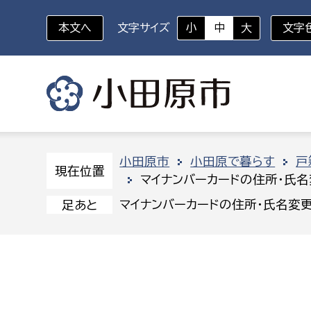
本文へ
文字サイズ
小
中
大
文字
いざというときに
対象者を選択
組織から探す
小田原市
小田原で暮らす
戸
現在位置
マイナンバーカードの住所・氏
部に属さない室
企画部
新生児・乳幼児
マイナンバーカードの住所・氏名変
足あと
休日救急外来
防
秘書室
企画政
幼稚園児・保育園児
広報広聴室
財政課
コンプライアンス推進室
資産マ
小・中学生
デジタ