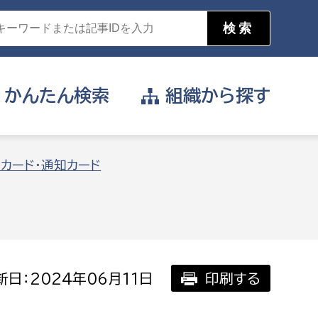
かんたん
検索
組織から
探す
目的を選択
)カード・通知カード
公営事業部
支援や給付を受けたい
消防
事業課
届け出や申請をしたい
日：2024年06月11日
印刷する
証明書がほしい