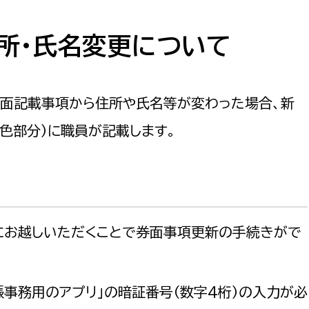
防災・安全
市税総務課
市民税課
所・氏名変更について
福祉・健康
資産税課
環境・エネルギー
文化部
券面記載事項から住所や氏名等が変わった場合、新
色部分）に職員が記載します。
策課
文化政策課
地域経済
生涯学習課
都市基盤
文化財課
図書館
文化・生涯学習
スポーツ課
にお越しいただくことで券面事項更新の手続きがで
小田原城総合管理事
市民活動・地域づくり
若者部
経済部
事務用のアプリ」の暗証番号（数字4桁）の入力が必
行政経営