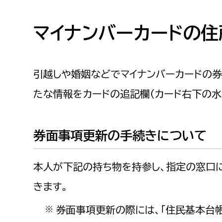
高校生・大学生など
マイナンバーカードの住
若者
妊産婦
市民部
防災部
引越しや婚姻などでマイナンバーカードの
たな情報をカードの追記欄（カード右下の水
地域政策課
防災対
高齢者
地域安全課
障がい者
人権・男女共同参画課
券面事項更新の手続きについて
戸籍住民課
傷病者
本人が下記の持ち物を持参し、指定の窓口
事業者
きます。
福祉健康部
子ども
券面事項更新の際には、「住民基本台帳
※
労働者