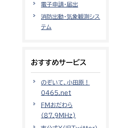
電子申請・届出
都市政策課
都市計画課
消防出動・気象観測シス
地域交通課
テム
建築指導課
開発審査課
おすすめサービス
ー
消防
のぞいて、小田原！
消防総務課
0465.net
課
予防課
課
警防計画課
FMおだわら
救急課
（87.9MHz)
情報司令課