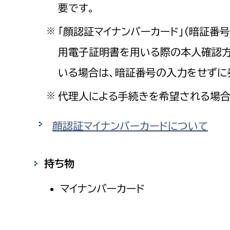
要です。
福祉政策課
子ども
求職者
生活援護課
子ども
「顔認証マイナンバーカード」（暗証番
※
高齢介護課
保育課
用電子証明書を用いる際の本人確認方
外国人
障がい福祉課
いる場合は、暗証番号の入力をせずに
保険課
ペット
代理人による手続きを希望される場合
※
健康づくり課
建設部
会計管
顔認証マイナンバーカードについて
建設政策課
出納室
持ち物
国県事業推進課
土木管理課
マイナンバーカード
道水路整備課
みどり公園課