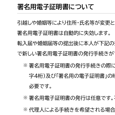
建築課
署名用電子証明書について
引越しや婚姻等により住所・氏名等が変更と
署名用電子証明書は自動的に失効します。
上下水道局
教育部
転入届や婚姻届等の提出後に本人が下記の
経営総務課
教育総
で新しい署名用電子証明書の発行手続きが
給排水業務課
保健給
署名用電子証明書の発行手続きの際に
※
水道整備課
教育指
下水道整備課
字4桁）及び「署名用の電子証明書」の
浄水管理課
必要です。
農業委員会事務局
議会局
署名用電子証明書の発行は任意です。
※
代理人による手続きを希望される場合
※
農業委員会事務局
議会総