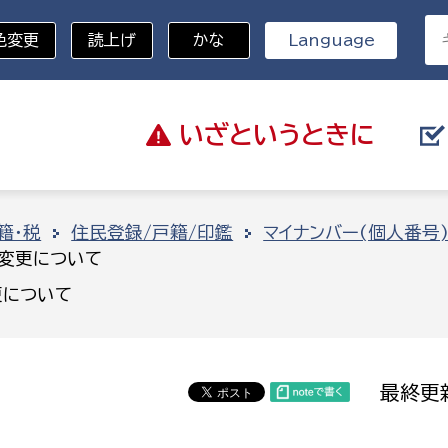
色変更
読上げ
かな
Language
いざと
いうときに
分野を選択
籍・税
住民登録/戸籍/印鑑
マイナンバー(個人番号
名変更について
総務部
戸籍
更について
災・ハザードマップ
避難場所
策課
総務課
税
職員課
最終更新
ネジメント課
財産管理課
教育・子育て
ル推進課
契約検査課