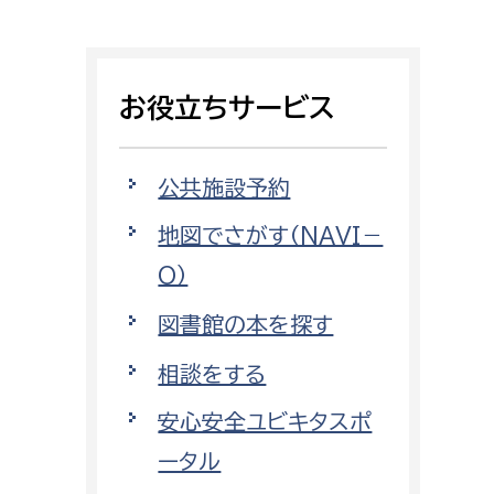
相談をしたい
支払いをしたい
お役立ちサービス
働きたい
環境部
公共施設予約
環境政策課
遊びたい
地図でさがす（NAVI－
ゼロカーボン推進課
O）
小田原のことを知りたい
環境保護課
図書館の本を探す
環境事業センター
イベント・講座などに参加したい
相談をする
務所
まちづくりに関わりたい
安心安全ユビキタスポ
都市部
ータル