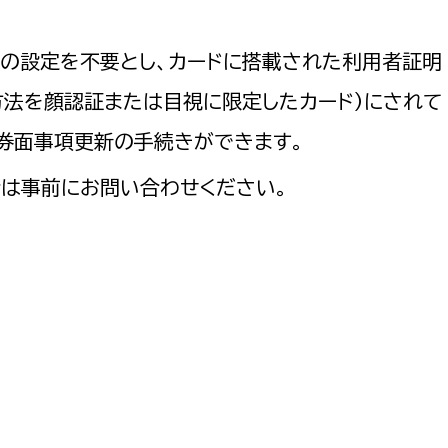
政策課
産業政策課
観光
若者支援課
観光課
号の設定を不要とし、カードに搭載された利用者証明
農政課
法を顔認証または目視に限定したカード）にされて
消防
水産海浜課
券面事項更新の手続きができます。
病院
は事前にお問い合わせください。
市議会
理者
市立総合医療センタ
患者サポートセンター
病院管理局：経営管理
病院管理局：施設用度
病院管理局：医事課