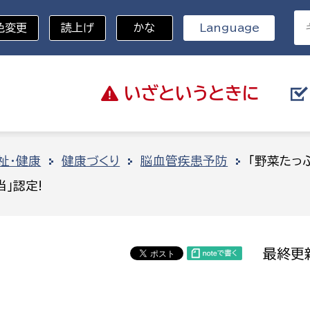
色変更
読上げ
かな
Language
いざと
いうときに
分野を選択
祉・健康
健康づくり
脳血管疾患予防
「野菜たっ
」認定!
総務部
戸籍
災・ハザードマップ
避難場所
策課
総務課
税
職員課
最終更新
ネジメント課
財産管理課
教育・子育て
ル推進課
契約検査課