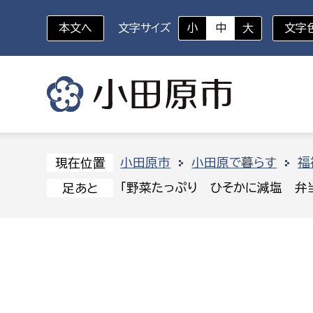
本文へ
文字サイズ
小
中
大
文字
いざというときに
対象者を選択
組織から探す
小田原市
小田原で暮らす
福
現在位置
「野菜たっぷり ひそかに減塩 弁当
足あと
部に属さない室
企画部
新生児・乳幼児
休日救急外来
防
秘書室
企画政
幼稚園児・保育園児
広報広聴室
財政課
コンプライアンス推進室
資産マ
小・中学生
デジタ