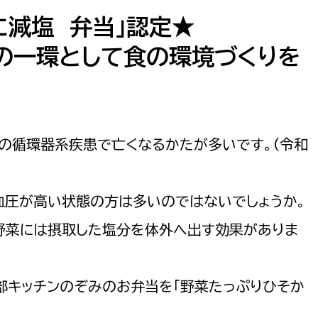
防災・安全
市税総務課
に減塩 弁当」認定★
市民税課
の一環として食の環境づくりを
福祉・健康
資産税課
環境・エネルギー
文化部
策課
文化政策課
地域経済
の循環器系疾患で亡くなるかたが多いです。（令和
生涯学習課
都市基盤
文化財課
血圧が高い状態の方は多いのではないでしょうか。
図書館
文化・生涯学習
野菜には摂取した塩分を体外へ出す効果がありま
スポーツ課
小田原城総合管理事
市民活動・地域づくり
部キッチンのぞみのお弁当を「野菜たっぷりひそか
若者部
経済部
行政経営