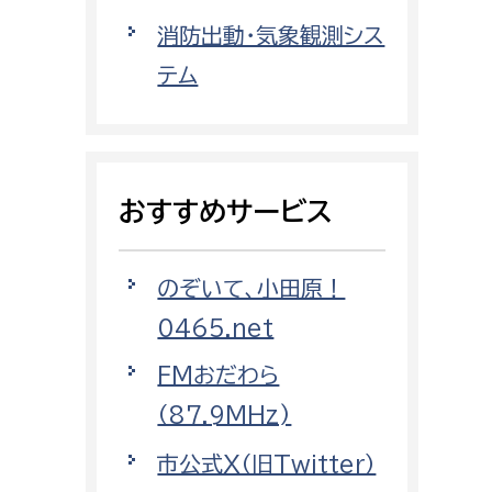
都市政策課
消防出動・気象観測シス
都市計画課
テム
地域交通課
建築指導課
開発審査課
おすすめサービス
ー
消防
のぞいて、小田原！
消防総務課
0465.net
課
予防課
FMおだわら
課
警防計画課
（87.9MHz)
救急課
市公式X（旧Twitter）
情報司令課