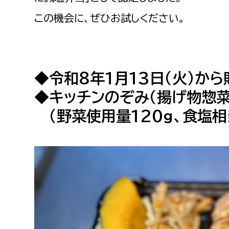
福祉政策課
子ども
この機会に、ぜひお試しください。
求職者
生活援護課
子ども
高齢介護課
保育課
外国人
障がい福祉課
◆令和８年１月13日（火）か
保険課
ペット
◆キッチンのぞみ（揚げ物惣
健康づくり課
（野菜使用量120g、食塩相当
建設部
会計管
建設政策課
出納室
国県事業推進課
土木管理課
道水路整備課
みどり公園課