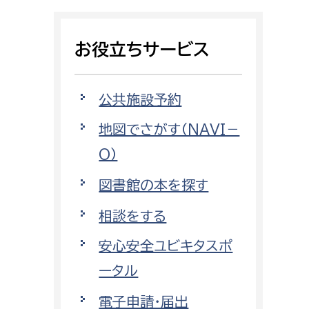
相談をしたい
お役立ちサービス
支払いをしたい
働きたい
環境部
公共施設予約
地図でさがす（NAVI－
環境政策課
遊びたい
O）
ゼロカーボン推進課
小田原のことを知りたい
環境保護課
図書館の本を探す
環境事業センター
相談をする
イベント・講座などに参加したい
安心安全ユビキタスポ
務所
まちづくりに関わりたい
ータル
都市部
電子申請・届出