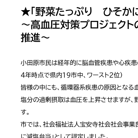
高校生・大学生など
★「野菜たっぷり ひそか
～高血圧対策プロジェクト
若者
推進～
妊産婦
市民部
防災部
地域政策課
防災対
高齢者
小田原市民は経年的に脳血管疾患や心疾患
地域安全課
4年時点で県内19市中、ワースト2位）
障がい者
人権・男女共同参画課
皆様の中にも、循環器系疾患の原因となる
戸籍住民課
傷病者
塩分の過剰摂取は血圧を上昇させますが、
す。
事業者
市では、社会福祉法人宝安寺社会社会事業
福祉健康部
子ども
労働者
に減塩弁当」として認定しました。