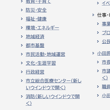
教育・子育て
イ
防災・安全
仕事・
福祉・健康
事
環境・エネルギー
プ
地域経済
公
都市基盤
小田
市民活動・地域運営
市
文化・生涯学習
市
行政経営
く）
市立総合医療センター（新し
職
いウインドウで開く）
小
消防（新しいウインドウで開
く）