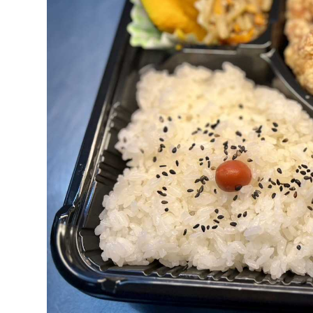
建築課
上下水道局
教育部
経営総務課
教育総
給排水業務課
保健給
水道整備課
教育指
下水道整備課
浄水管理課
農業委員会事務局
議会局
農業委員会事務局
議会総