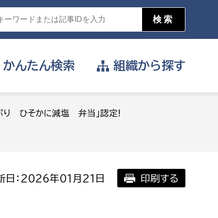
かんたん
検索
組織から
探す
目的を選択
ぷり ひそかに減塩 弁当」認定!
公営事業部
支援や給付を受けたい
消防
事業課
届け出や申請をしたい
日：2026年01月21日
印刷する
証明書がほしい