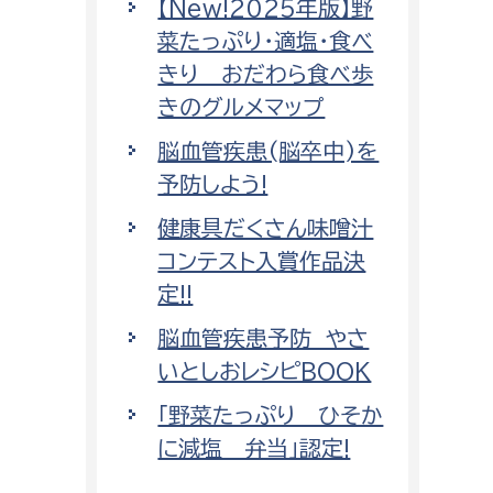
【New!2025年版】野
菜たっぷり・適塩・食べ
きり おだわら食べ歩
きのグルメマップ
脳血管疾患(脳卒中)を
予防しよう!
健康具だくさん味噌汁
コンテスト入賞作品決
定!!
脳血管疾患予防 やさ
いとしおレシピBOOK
「野菜たっぷり ひそか
に減塩 弁当」認定!