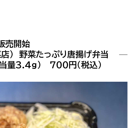
政策課
産業政策課
観光
若者支援課
観光課
農政課
消防
水産海浜課
ら販売開始
病院
菜店） 野菜たっぷり唐揚げ弁当
市議会
量3.4ｇ） 700円（税込）
理者
市立総合医療センタ
患者サポートセンター
病院管理局：経営管理
病院管理局：施設用度
病院管理局：医事課