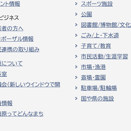
ベント情報
スポーツ施設
公園
ビジネス
図書館/博物館/文
業者の方へ
ごみ/上・下水道
ロポーザル情報
子育て/教育
民連携の取り組み
市民活動/生涯学習
原について
市場・漁港
長室
斎場・霊園
議会（新しいウインドウで開
駐車場/駐輪場
国や県の施設
員情報
田原ってどんなまち