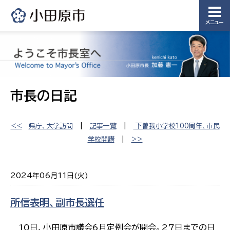
メニュー
市長の日記
<<
県庁、大学訪問
|
記事一覧
|
下曽我小学校100周年、市民
学校開講
|
>>
2024年06月11日(火)
所信表明、副市長選任
10日、小田原市議会6月定例会が開会。27日までの日