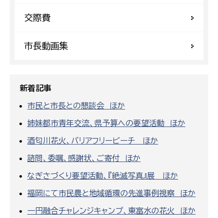
交際費
市長動画集
新着記事
市民と市長との懇談会 ほか
姉妹都市青年交流、県予算への要望活動 ほか
酒匂川花火、バリアフリービーチ ほか
諮問、委嘱、感謝状、ご寄付 ほか
なぎさづくり要望活動、『絶滅写真』展 ほか
福岡にて市民農と地域循環の先進事例視察 ほか
一円融合チャレンジキャンプ、東富水の花火 ほか