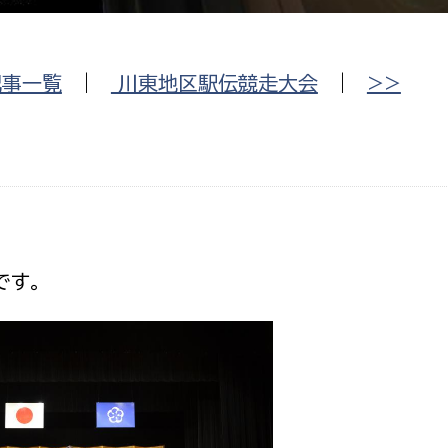
防災・安全
市税総務課
市民税課
福祉・健康
記事一覧
|
川東地区駅伝競走大会
|
>>
資産税課
環境・エネルギー
文化部
策課
文化政策課
地域経済
生涯学習課
都市基盤
文化財課
です。
図書館
文化・生涯学習
スポーツ課
小田原城総合管理事
市民活動・地域づくり
若者部
経済部
行政経営