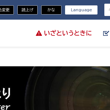
色変更
読上げ
かな
Language
いざと
いうときに
分野を選択
総務部
戸籍
災・ハザードマップ
避難場所
策課
総務課
税
職員課
ネジメント課
財産管理課
教育・子育て
ル推進課
契約検査課