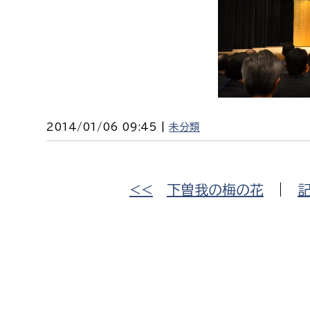
福祉政策課
子ども
求職者
生活援護課
子ども
高齢介護課
保育課
外国人
障がい福祉課
保険課
ペット
2014/01/06 09:45 |
未分類
健康づくり課
建設部
会計管
<<
下曽我の梅の花
|
建設政策課
出納室
国県事業推進課
土木管理課
道水路整備課
みどり公園課