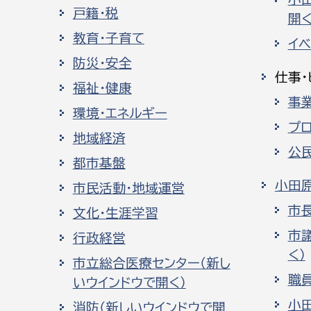
戸籍・税
開く
教育・子育て
イ
防災・安全
仕事・
福祉・健康
事
環境・エネルギー
プ
地域経済
公
都市基盤
小田
市民活動・地域運営
市
文化・生涯学習
市
行政経営
く）
市立総合医療センター（新し
職
いウインドウで開く）
小
消防（新しいウインドウで開