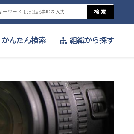
かんたん
検索
組織から
探す
目的を選択
公営事業部
支援や給付を受けたい
消防
事業課
届け出や申請をしたい
証明書がほしい