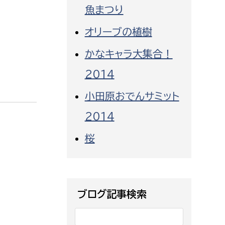
都市政策課
魚まつり
都市計画課
オリーブの植樹
地域交通課
かなキャラ大集合！
建築指導課
2014
開発審査課
小田原おでんサミット
2014
ー
消防
桜
消防総務課
課
予防課
課
警防計画課
ブログ記事検索
救急課
情報司令課