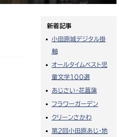
相談をしたい
支払いをしたい
新着記事
小田原城デジタル掛
働きたい
環境部
軸
環境政策課
遊びたい
オールタイムベスト児
ゼロカーボン推進課
童文学100選
小田原のことを知りたい
環境保護課
あじさい・花菖蒲
環境事業センター
イベント・講座などに参加したい
フラワーガーデン
務所
まちづくりに関わりたい
クリーンさかわ
都市部
第2回小田原あじ・地