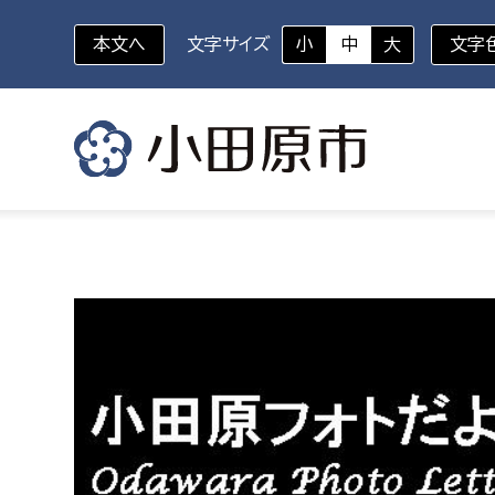
本文へ
文字サイズ
小
中
大
文字
いざというときに
対象者を選択
組織から探す
部に属さない室
企画部
新生児・乳幼児
休日救急外来
防
秘書室
企画政
幼稚園児・保育園児
広報広聴室
財政課
コンプライアンス推進室
資産マ
小・中学生
デジタ