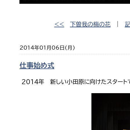
高校生・大学生など
若者
<<
下曽我の梅の花
|
妊産婦
市民部
防災部
2014年01月06日(月)
地域政策課
防災対
高齢者
仕事始め式
地域安全課
障がい者
人権・男女共同参画課
2014年 新しい小田原に向けたスタート
戸籍住民課
傷病者
事業者
福祉健康部
子ども
労働者