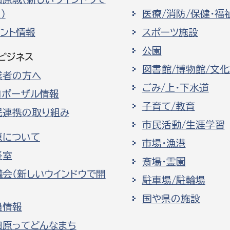
）
医療/消防/保健・福
ベント情報
スポーツ施設
公園
ビジネス
図書館/博物館/文
業者の方へ
ごみ/上・下水道
ロポーザル情報
子育て/教育
民連携の取り組み
市民活動/生涯学習
原について
市場・漁港
長室
斎場・霊園
議会（新しいウインドウで開
駐車場/駐輪場
国や県の施設
員情報
田原ってどんなまち