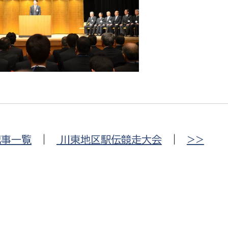
政策課
産業政策課
観光
若者支援課
観光課
農政課
消防
水産海浜課
病院
市議会
理者
市立総合医療センタ
記事一覧
|
川東地区駅伝競走大会
|
>>
患者サポートセンター
病院管理局：経営管理
病院管理局：施設用度
病院管理局：医事課