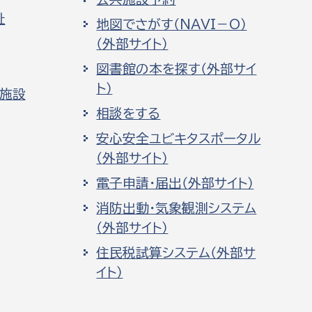
祉
地図でさがす（NAVI－O）
（外部サイト）
図書館の本を探す（外部サイ
ト）
化施設
相談をする
安心安全ユビキタスポータル
（外部サイト）
電子申請・届出（外部サイト）
消防出動・気象観測システム
（外部サイト）
住民税試算システム（外部サ
イト）