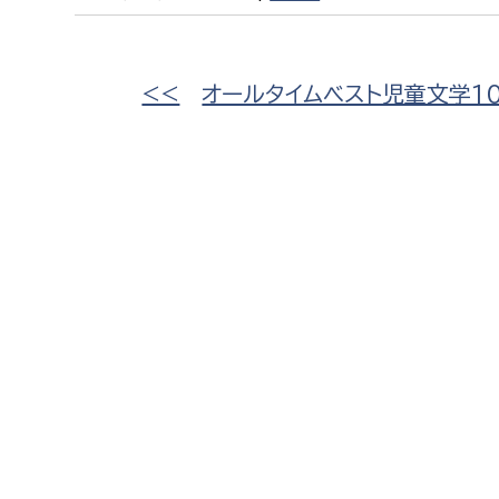
建築課
<<
オールタイムベスト児童文学1
上下水道局
教育部
経営総務課
教育総
給排水業務課
保健給
水道整備課
教育指
下水道整備課
浄水管理課
農業委員会事務局
議会局
農業委員会事務局
議会総