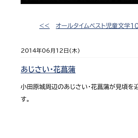
高校生・大学生など
若者
<<
オールタイムベスト児童文学1
妊産婦
市民部
防災部
2014年06月12日(木)
地域政策課
防災対
高齢者
あじさい・花菖蒲
地域安全課
障がい者
人権・男女共同参画課
小田原城周辺のあじさい・花菖蒲が見頃を
戸籍住民課
傷病者
す。
事業者
福祉健康部
子ども
労働者