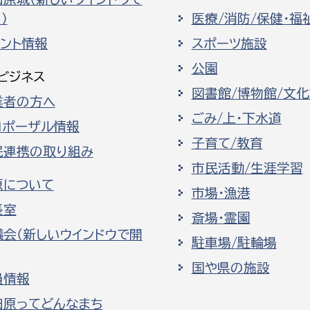
）
医療/消防/保健・福
ベント情報
スポーツ施設
公園
ビジネス
図書館/博物館/文
業者の方へ
ごみ/上・下水道
ロポーザル情報
子育て/教育
民連携の取り組み
市民活動/生涯学習
原について
市場・漁港
長室
斎場・霊園
議会（新しいウインドウで開
駐車場/駐輪場
国や県の施設
員情報
田原ってどんなまち