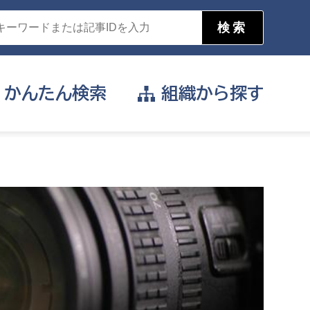
かんたん
検索
組織から
探す
目的を選択
公営事業部
支援や給付を受けたい
消防
事業課
届け出や申請をしたい
証明書がほしい