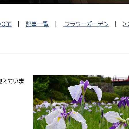
防災・安全
市税総務課
市民税課
福祉・健康
00選
|
記事一覧
|
フラワーガーデン
|
>
資産税課
環境・エネルギー
文化部
策課
文化政策課
地域経済
生涯学習課
都市基盤
文化財課
迎えていま
図書館
文化・生涯学習
スポーツ課
小田原城総合管理事
市民活動・地域づくり
若者部
経済部
行政経営