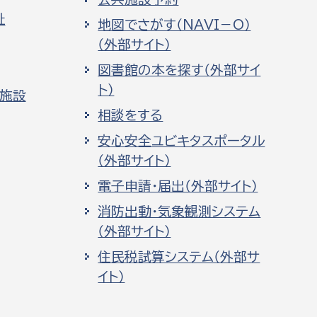
祉
地図でさがす（NAVI－O）
（外部サイト）
図書館の本を探す（外部サイ
ト）
化施設
相談をする
安心安全ユビキタスポータル
（外部サイト）
電子申請・届出（外部サイト）
消防出動・気象観測システム
（外部サイト）
住民税試算システム（外部サ
イト）