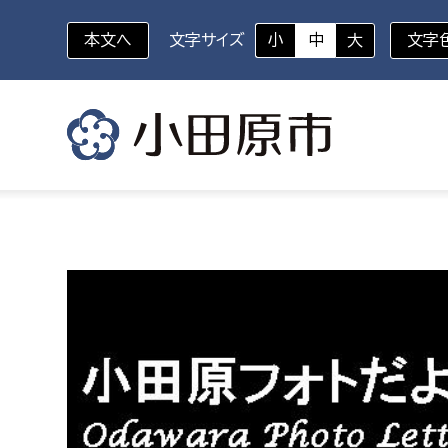
本文へ
文字サイズ
小
中
大
文字
いざというときに
対象者を選択
組織から探す
部に属さない室
企画部
新生児・乳幼児
休日救急外来
防
秘書室
企画政
幼稚園児・保育園児
広報広聴室
財政課
コンプライアンス推進室
資産マ
小・中学生
デジタ