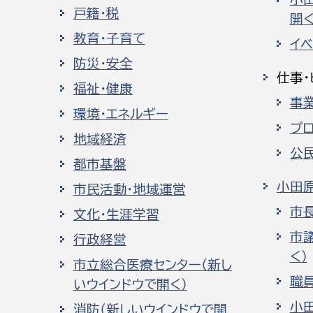
戸籍・税
開く
教育・子育て
イ
防災・安全
仕事・
福祉・健康
事
環境・エネルギー
プ
地域経済
公
都市基盤
小田
市民活動・地域運営
市
文化・生涯学習
市
行政経営
く）
市立総合医療センター（新し
職
いウインドウで開く）
小
消防（新しいウインドウで開