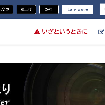
色変更
読上げ
かな
Language
いざと
いうときに
分野を選択
総務部
戸籍
災・ハザードマップ
避難場所
策課
総務課
税
職員課
ネジメント課
財産管理課
教育・子育て
ル推進課
契約検査課