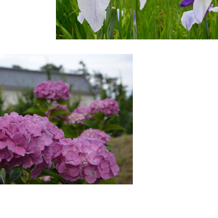
政策課
産業政策課
観光
若者支援課
観光課
農政課
消防
水産海浜課
病院
市議会
理者
市立総合医療センタ
患者サポートセンター
病院管理局：経営管理
病院管理局：施設用度
病院管理局：医事課