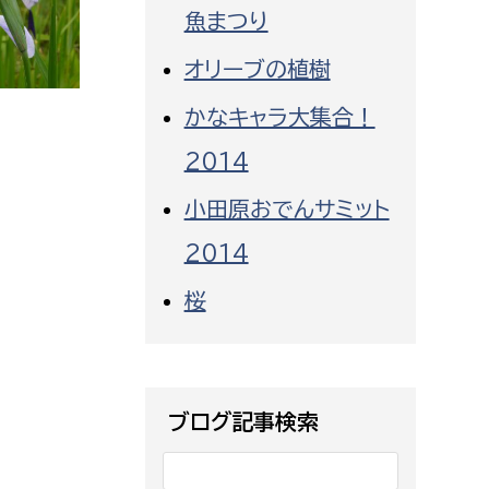
都市政策課
魚まつり
都市計画課
オリーブの植樹
地域交通課
かなキャラ大集合！
建築指導課
2014
開発審査課
小田原おでんサミット
2014
ー
消防
桜
消防総務課
課
予防課
課
警防計画課
ブログ記事検索
救急課
情報司令課