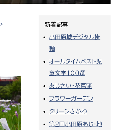
相談をしたい
支払いをしたい
>
新着記事
小田原城デジタル掛
働きたい
環境部
軸
環境政策課
遊びたい
オールタイムベスト児
ゼロカーボン推進課
童文学100選
小田原のことを知りたい
環境保護課
あじさい・花菖蒲
環境事業センター
イベント・講座などに参加したい
フラワーガーデン
務所
まちづくりに関わりたい
クリーンさかわ
都市部
第2回小田原あじ・地