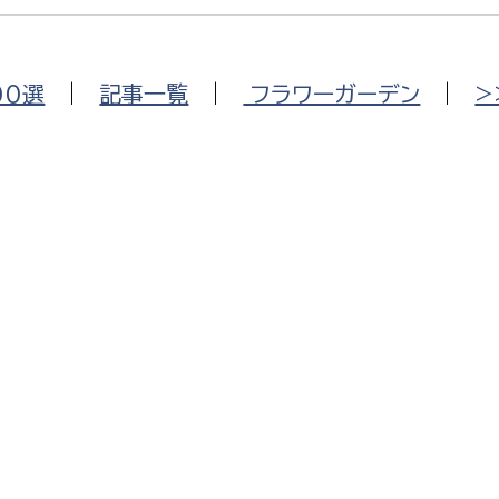
00選
|
記事一覧
|
フラワーガーデン
|
>
選挙管理委員会事務
務課
選挙管理委員会事務
食課
導課
務課