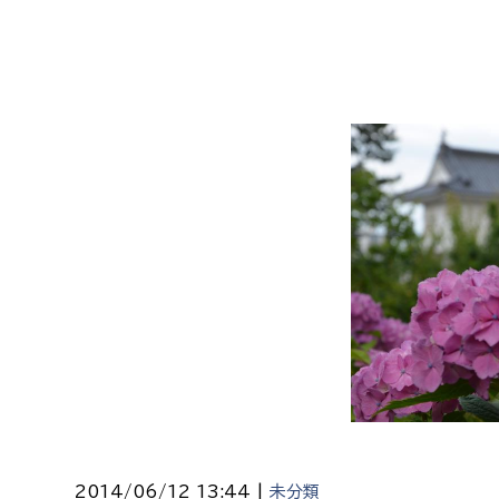
福祉政策課
子ども
求職者
生活援護課
子ども
高齢介護課
保育課
外国人
障がい福祉課
保険課
ペット
健康づくり課
建設部
会計管
建設政策課
出納室
国県事業推進課
土木管理課
道水路整備課
みどり公園課
2014/06/12 13:44 |
未分類