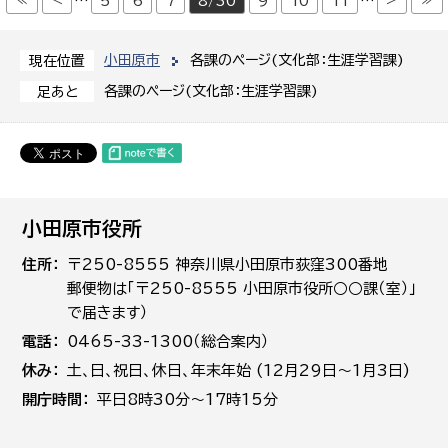
≪
<
>
≫
…
5
6
7
8/30
9
10
11
…
小田原市
各課のページ(文化部：生涯学習課)
現在位置
各課のページ(文化部：生涯学習課)
足あと
小田原市役所
住所
〒250-8555 神奈川県小田原市荻窪300番地
郵便物は「〒250-8555 小田原市役所○○課（室）」
で届きます）
電話
0465-33-1300（総合案内）
休み
土､日､祝日、休日、年末年始 (12月29日～1月3日)
開庁時間
平日8時30分～17時15分