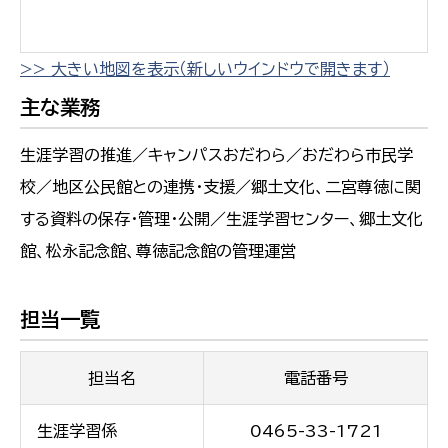
>> 大きい地図を表示（新しいウインドウで開きます）
主な業務
生涯学習の推進／キャンパスおだわら／おだわら市民学
校／地区公民館との連携・支援／郷土文化、二宮尊徳に関
する資料の保存・管理・公開／生涯学習センター、郷土文化
館、松永記念館、尊徳記念館の管理運営
担当一覧
担当名
電話番号
生涯学習係
0465-33-1721