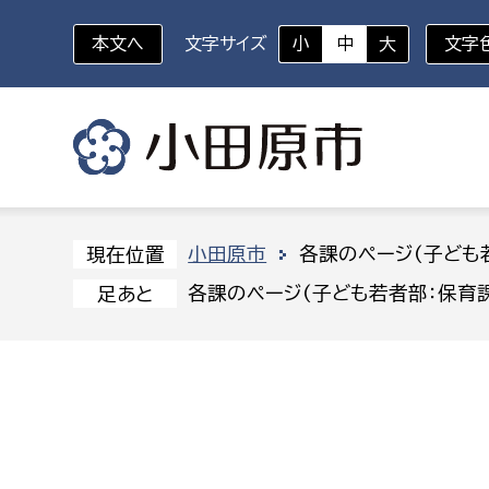
本文へ
文字サイズ
小
中
大
文字
いざというときに
対象者を選択
組織から探す
小田原市
各課のページ(子ども
現在位置
各課のページ(子ども若者部：保育課
足あと
部に属さない室
企画部
新生児・乳幼児
休日救急外来
防
秘書室
企画政
幼稚園児・保育園児
広報広聴室
財政課
コンプライアンス推進室
資産マ
小・中学生
デジタ