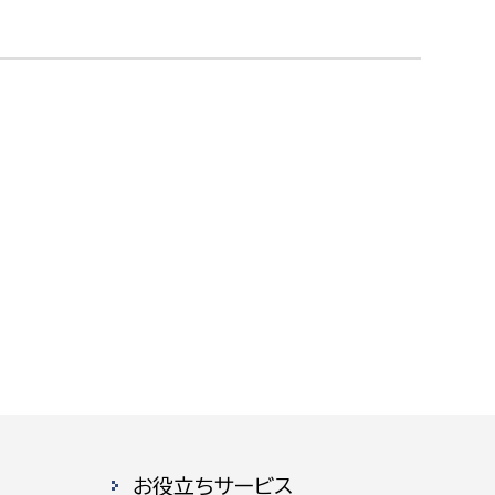
消防課
警防第1課
警防第2課
局
監査事務局
局
監査事務局
お役立ちサービス