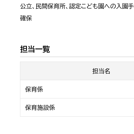
福祉政策課
子ども
公立、民間保育所、認定こども園への入園
求職者
生活援護課
子ども
確保
高齢介護課
保育課
外国人
障がい福祉課
保険課
ペット
担当一覧
健康づくり課
担当名
建設部
会計管
建設政策課
出納室
保育係
国県事業推進課
保育施設係
土木管理課
道水路整備課
みどり公園課