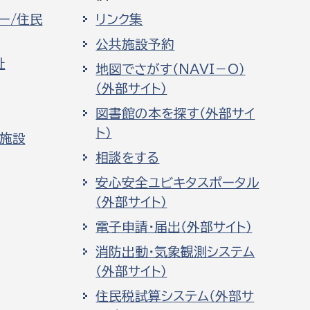
ー/住民
リンク集
公共施設予約
祉
地図でさがす（NAVI－O）
（外部サイト）
図書館の本を探す（外部サイ
ト）
化施設
相談をする
安心安全ユビキタスポータル
（外部サイト）
電子申請・届出（外部サイト）
消防出動・気象観測システム
（外部サイト）
住民税試算システム（外部サ