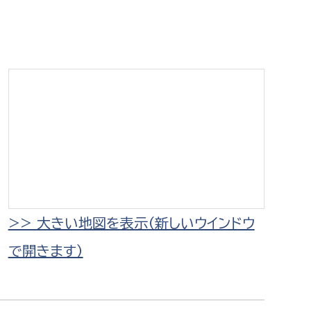
相談をしたい
支払いをしたい
働きたい
環境部
環境政策課
遊びたい
ゼロカーボン推進課
小田原のことを知りたい
環境保護課
環境事業センター
イベント・講座などに参加したい
>> 大きい地図を表示（新しいウインドウ
で開きます）
務所
まちづくりに関わりたい
都市部