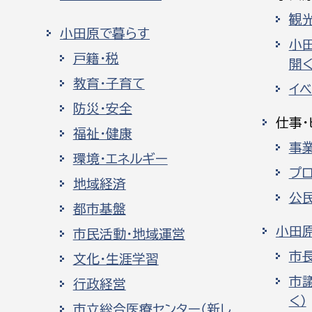
観
小田原で暮らす
小
戸籍・税
開く
教育・子育て
イ
防災・安全
仕事・
福祉・健康
事
環境・エネルギー
プ
地域経済
公
都市基盤
小田
市民活動・地域運営
市
文化・生涯学習
市
行政経営
く）
市立総合医療センター（新し