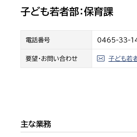
高校生・大学生など
子ども若者部：保育課
若者
電話番号
0465-33-1
妊産婦
市民部
防災部
地域政策課
要望・お問い合わせ
子ども若
防災対
高齢者
地域安全課
障がい者
人権・男女共同参画課
戸籍住民課
傷病者
事業者
主な業務
福祉健康部
子ども
労働者