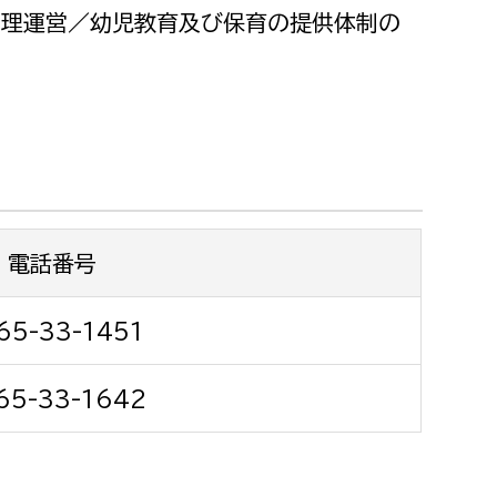
都市政策課
管理運営／幼児教育及び保育の提供体制の
都市計画課
地域交通課
建築指導課
開発審査課
電話番号
ー
消防
消防総務課
65-33-1451
課
予防課
65-33-1642
課
警防計画課
救急課
情報司令課