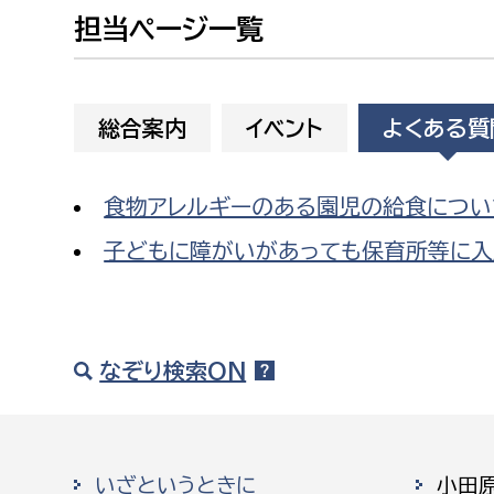
建築課
担当ページ一覧
総合案内
イベント
よくある質
上下水道局
教育部
食物アレルギーのある園児の給食につい
経営総務課
教育総
給排水業務課
保健給
子どもに障がいがあっても保育所等に入
水道整備課
教育指
下水道整備課
浄水管理課
なぞり検索ON
農業委員会事務局
議会局
農業委員会事務局
議会総
いざというときに
小田