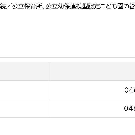
政策課
産業政策課
手続／公立保育所、公立幼保連携型認定こども園の
観光
若者支援課
観光課
農政課
消防
水産海浜課
病院
市議会
理者
市立総合医療センタ
患者サポートセンター
04
病院管理局：経営管理
04
病院管理局：施設用度
病院管理局：医事課