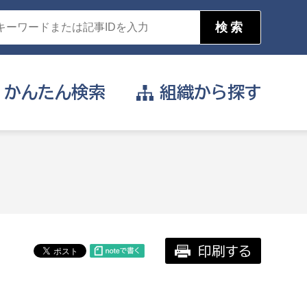
かんたん
検索
組織から
探す
目的を選択
公営事業部
支援や給付を受けたい
消防
事業課
届け出や申請をしたい
印刷する
証明書がほしい