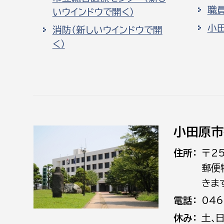
職
いウインドウで開く）
小
消防（新しいウインドウで開
く）
小田原市
住所
〒2
郵便
きま
電話
046
休み
土､