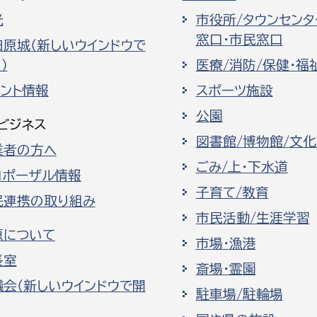
光
市役所/タウンセンタ
窓口・市民窓口
田原城（新しいウインドウで
）
医療/消防/保健・福
ベント情報
スポーツ施設
公園
ビジネス
図書館/博物館/文
業者の方へ
ごみ/上・下水道
ロポーザル情報
子育て/教育
民連携の取り組み
市民活動/生涯学習
原について
市場・漁港
長室
斎場・霊園
議会（新しいウインドウで開
駐車場/駐輪場