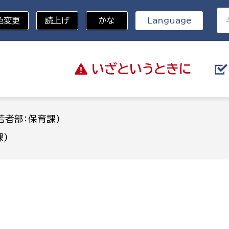
色変更
読上げ
かな
Language
いざと
いうときに
分野を選択
若者部：保育課)
)
総務部
戸籍
災・ハザードマップ
避難場所
策課
総務課
税
職員課
ネジメント課
財産管理課
教育・子育て
ル推進課
契約検査課