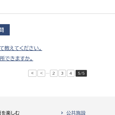
問
選挙管理委員会事務
て教えてください。
務課
選挙管理委員会事務
食課
所できますか。
導課
≪
<
…
2
3
4
5/5
務課
原を楽しむ
公共施設