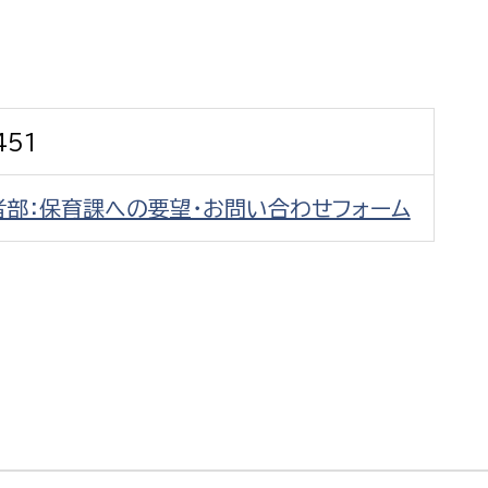
防災・安全
市税総務課
市民税課
福祉・健康
資産税課
451
環境・エネルギー
文化部
者部：保育課への要望・お問い合わせフォーム
策課
文化政策課
地域経済
生涯学習課
都市基盤
文化財課
図書館
文化・生涯学習
スポーツ課
小田原城総合管理事
市民活動・地域づくり
若者部
経済部
行政経営