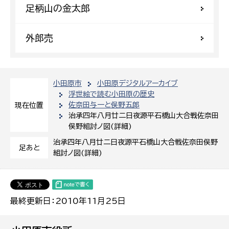
足柄山の金太郎
外郎売
小田原市
小田原デジタルアーカイブ
浮世絵で読む小田原の歴史
佐奈田与一と俣野五郎
現在位置
治承四年八月廿二日夜源平石橋山大合戦佐奈田
俣野組討ノ図(詳細)
治承四年八月廿二日夜源平石橋山大合戦佐奈田俣野
足あと
組討ノ図(詳細)
最終更新日：2010年11月25日