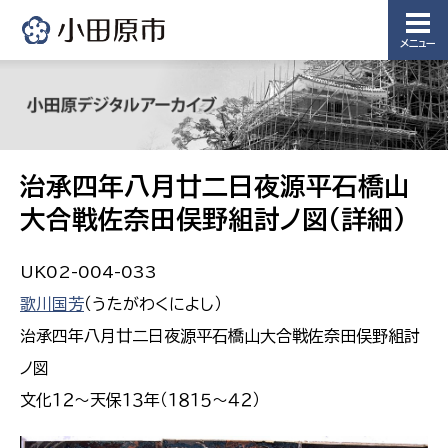
メニュー
治承四年八月廿二日夜源平石橋山
大合戦佐奈田俣野組討ノ図(詳細)
UK02-004-033
歌川国芳
（うたがわくによし）
治承四年八月廿二日夜源平石橋山大合戦佐奈田俣野組討
ノ図
文化１２〜天保１３年（１８１５〜４２）