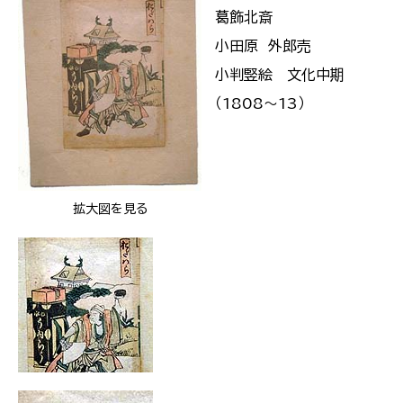
葛飾北斎
小田原 外郎売
小判竪絵 文化中期
（1808〜13）
拡大図を見る