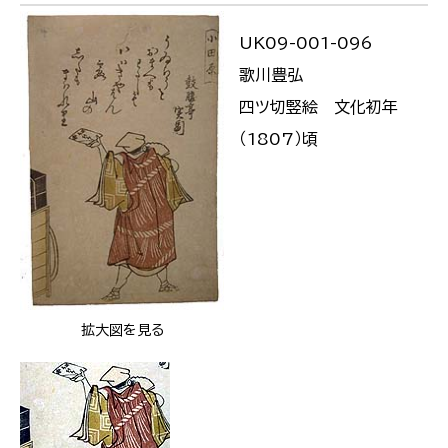
UK09-001-096
歌川豊弘
四ツ切竪絵 文化初年
（1807）頃
拡大図を見る