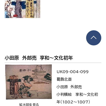
小田原 外郎売 享和〜文化初年
UK09-004-099
葛飾北斎
小田原 外郎売
小判横絵 享和〜文化初
年（1802〜1807）
拡大図を見る