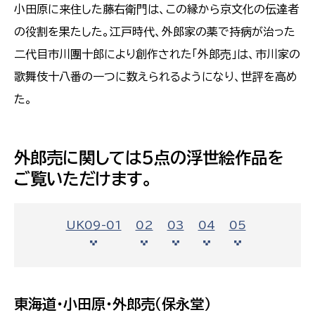
小田原に来住した藤右衛門は、この縁から京文化の伝達者
の役割を果たした。江戸時代、外郎家の薬で持病が治った
二代目市川團十郎により創作された「外郎売」は、市川家の
歌舞伎十八番の一つに数えられるようになり、世評を高め
た。
外郎売に関しては５点の浮世絵作品を
ご覧いただけます。
UK09-01
02
03
04
05
東海道・小田原・外郎売（保永堂）