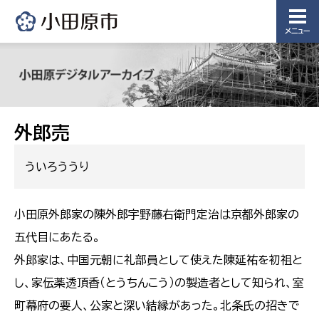
メニュー
外郎売
ういろううり
小田原外郎家の陳外郎宇野藤右衛門定治は京都外郎家の
五代目にあたる。
外郎家は、中国元朝に礼部員として使えた陳延祐を初祖と
し、家伝薬透頂香（とうちんこう）の製造者として知られ、室
町幕府の要人、公家と深い結縁があった。北条氏の招きで