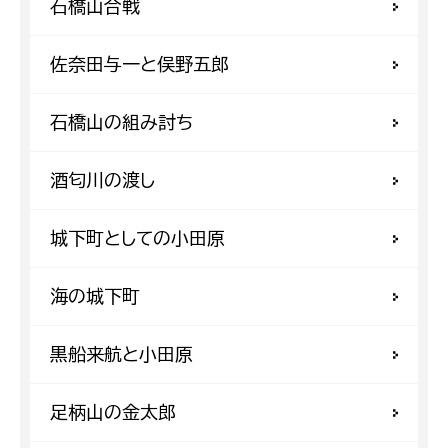
石橋山合戦
佐奈田与一と俣野五郎
石橋山の組み討ち
酒匂川の渡し
城下町としての小田原
海の城下町
黒船来航と小田原
足柄山の金太郎