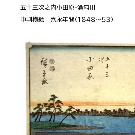
福祉政策課
子ども
五十三次之内小田原・酒匂川
求職者
生活援護課
子ども
中判横絵 嘉永年間（1848〜53）
高齢介護課
保育課
外国人
障がい福祉課
保険課
ペット
健康づくり課
建設部
会計管
建設政策課
出納室
国県事業推進課
土木管理課
道水路整備課
みどり公園課