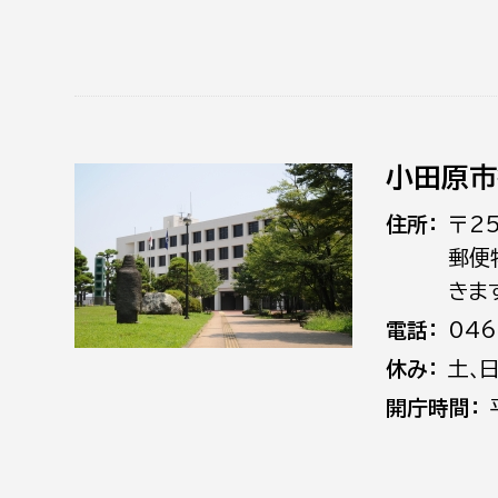
小田原市
住所
〒2
郵便
きま
電話
046
休み
土､
開庁時間