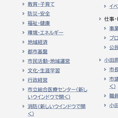
教育・子育て
イ
防災・安全
仕事・
福祉・健康
事
環境・エネルギー
プ
地域経済
公
都市基盤
小田
市民活動・地域運営
市
文化・生涯学習
市
行政経営
く）
市立総合医療センター（新し
職
いウインドウで開く）
小
消防（新しいウインドウで開
く）