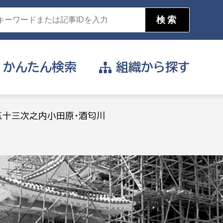
かんたん
検索
組織から
探す
目的を選択
五十三次之内小田原・酒匂川
公営事業部
支援や給付を受けたい
消防
事業課
届け出や申請をしたい
証明書がほしい