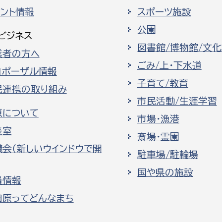
ベント情報
スポーツ施設
公園
ビジネス
図書館/博物館/文
業者の方へ
ごみ/上・下水道
ロポーザル情報
子育て/教育
民連携の取り組み
市民活動/生涯学習
原について
市場・漁港
長室
斎場・霊園
議会（新しいウインドウで開
駐車場/駐輪場
国や県の施設
員情報
田原ってどんなまち