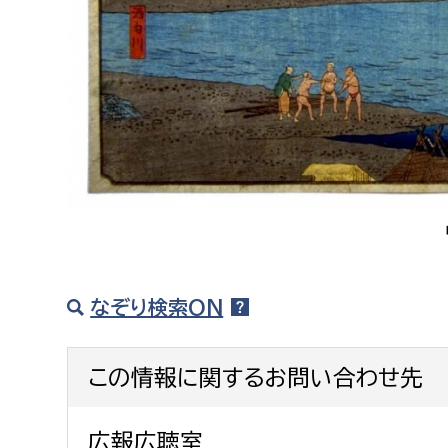
建築課
上下水道局
教育部
経営総務課
教育総
給排水業務課
保健給
水道整備課
教育指
下水道整備課
なぞり検索ON
浄水管理課
この情報に関するお問い合わせ先
農業委員会事務局
議会局
農業委員会事務局
議会総
広報広聴室