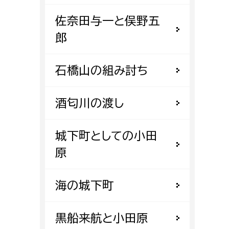
都市政策課
佐奈田与一と俣野五
都市計画課
郎
地域交通課
建築指導課
石橋山の組み討ち
開発審査課
酒匂川の渡し
ー
消防
城下町としての小田
消防総務課
原
課
予防課
海の城下町
課
警防計画課
救急課
黒船来航と小田原
情報司令課