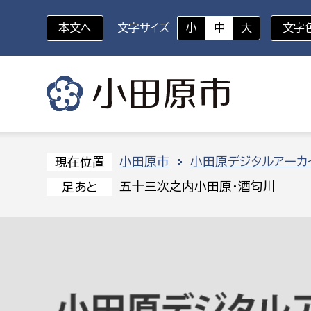
本文へ
文字サイズ
小
中
大
文字
いざというときに
対象者を選択
組織から探す
小田原市
小田原デジタルアーカ
現在位置
五十三次之内小田原・酒匂川
足あと
部に属さない室
企画部
新生児・乳幼児
休日救急外来
防
秘書室
企画政
幼稚園児・保育園児
広報広聴室
財政課
コンプライアンス推進室
資産マ
小・中学生
デジタ