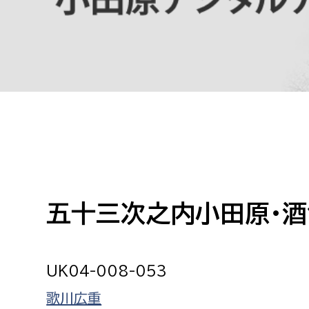
高校生・大学生など
若者
妊産婦
市民部
防災部
地域政策課
防災対
高齢者
地域安全課
障がい者
人権・男女共同参画課
戸籍住民課
五十三次之内小田原・酒
傷病者
事業者
UK04-008-053
福祉健康部
子ども
歌川広重
労働者