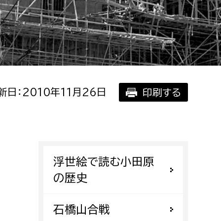
相談をしたい
支払いをしたい
働きたい
環境部
新日：2010年11月26日
印刷する
環境政策課
遊びたい
ゼロカーボン推進課
小田原のことを知りたい
環境保護課
環境事業センター
イベント・講座などに参加したい
浮世絵で読む小田原
の歴史
務所
まちづくりに関わりたい
都市部
石橋山合戦