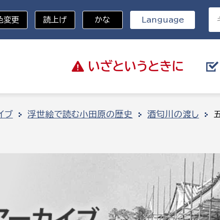
色変更
読上げ
かな
Language
いざと
いうときに
分野を選択
イブ
浮世絵で読む小田原の歴史
酒匂川の渡し
総務部
戸籍
災・ハザードマップ
避難場所
策課
総務課
税
職員課
ネジメント課
財産管理課
教育・子育て
ル推進課
契約検査課