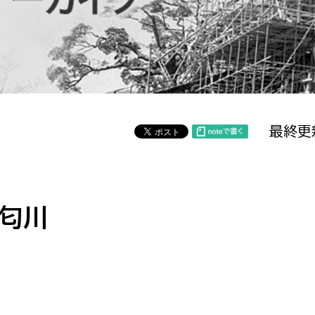
防災・安全
市税総務課
市民税課
福祉・健康
資産税課
環境・エネルギー
文化部
最終更
策課
文化政策課
地域経済
生涯学習課
都市基盤
文化財課
図書館
匂川
文化・生涯学習
スポーツ課
小田原城総合管理事
市民活動・地域づくり
若者部
経済部
行政経営