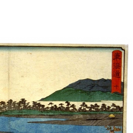
政策課
産業政策課
観光
若者支援課
観光課
農政課
消防
水産海浜課
病院
市議会
理者
市立総合医療センタ
患者サポートセンター
病院管理局：経営管理
病院管理局：施設用度
病院管理局：医事課