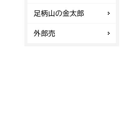
消防課
足柄山の金太郎
警防第1課
警防第2課
外郎売
局
監査事務局
局
監査事務局