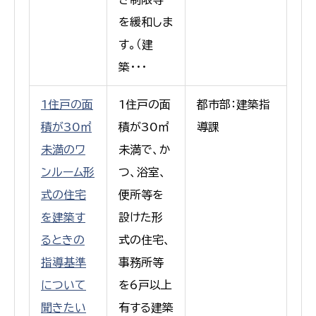
を緩和しま
す。（建
築･･･
1住戸の面
1住戸の面
都市部：建築指
積が30㎡
積が30㎡
導課
未満のワ
未満で、か
ンルーム形
つ、浴室、
式の住宅
便所等を
を建築す
設けた形
るときの
式の住宅、
指導基準
事務所等
について
を6戸以上
聞きたい
有する建築