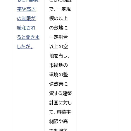
率や高さ
で、一定規
の制限が
模の以上
緩和され
の敷地に
ると聞きま
一定割合
したが。
以上の空
地を有し、
市街地の
環境の整
備改善に
資する建築
計画に対し
て、容積率
制限や高
さ制限等