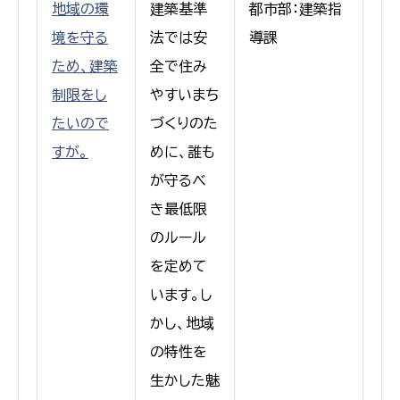
地域の環
建築基準
都市部：建築指
境を守る
法では安
導課
ため、建築
全で住み
制限をし
やすいまち
たいので
づくりのた
すが。
めに、誰も
が守るべ
き最低限
のルール
を定めて
います。し
かし、地域
の特性を
生かした魅