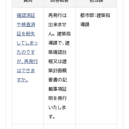
確認済証
再発行は
都市部：建築指
や検査済
出来ませ
導課
証を紛失
ん。 建築指
してしまっ
導課で、建
たのです
築確認台
が、再発行
帳又は建
はできま
築計画概
すか。
要書の記
載事項証
明を発行
いたしま
す。