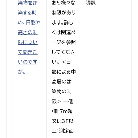
築物を建
おり様々な
導課
築する時
制限があり
の、日影や
ます。詳し
高さの制
くは関連ペ
限につい
ージを参照
て聞きた
してくださ
いのです
い。 ＜日
が。
影による中
高層の建
築物の制
限＞ 一低
（軒7m超
又は3F以
上：測定面