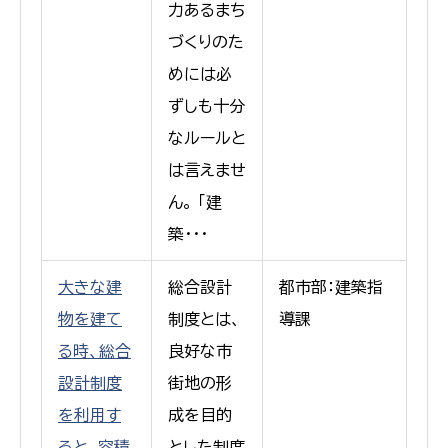
力あるまち
づくりのた
めには必
ずしも十分
なルールと
は言えませ
ん。 「建
築･･･
大きな建
総合設計
都市部：建築指
物を建て
制度とは、
導課
る時、総合
良好な市
設計制度
街地の形
を利用す
成を目的
ると、容積
とした制度