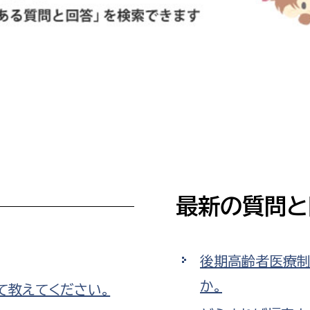
防災・安全
市税総務課
市民税課
福祉・健康
資産税課
環境・エネルギー
文化部
策課
文化政策課
地域経済
生涯学習課
都市基盤
文化財課
最新の質問と
図書館
文化・生涯学習
スポーツ課
小田原城総合管理事
市民活動・地域づくり
後期高齢者医療制
か。
若者部
経済部
て教えてください。
行政経営