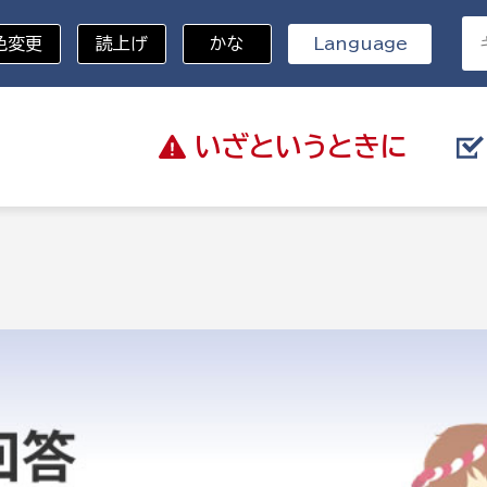
色変更
読上げ
かな
Language
いざと
いうときに
分野を選択
総務部
戸籍
災・ハザードマップ
避難場所
策課
総務課
税
職員課
ネジメント課
財産管理課
教育・子育て
ル推進課
契約検査課