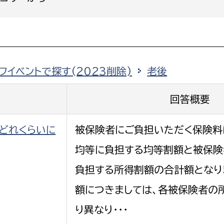
選挙管理委員会事務
フイベントで探す(2023削除)
老後
務課
選挙管理委員会事務
回答概要
食課
どれくらいに
被保険者にご負担いただく保険料
導課
均等に負担する均等割額と被保険
負担する所得割額の合計額となり
額につきましては、各被保険者の
り異なり・・・
務課