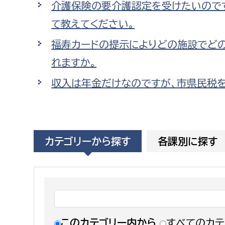
介護保険の要介護認定を受けたいので
福祉政策課
子ども
求職者
て教えてください。
生活援護課
子ども
福寿カードの提示によりどの施設でど
高齢介護課
保育課
外国人
障がい福祉課
れますか。
保険課
ペット
収入は年金だけなのですが、市県民税を
健康づくり課
建設部
会計管
カテゴリーから探す
各課別に探す
建設政策課
出納室
国県事業推進課
土木管理課
道水路整備課
みどり公園課
このカテゴリー内から
すべてのカテ