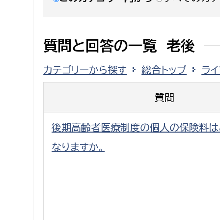
建築課
質問と回答の一覧 老後
上下水道局
教育部
カテゴリーから探す
総合トップ
ライ
経営総務課
教育総
質問
給排水業務課
保健給
後期高齢者医療制度の個人の保険料は
水道整備課
教育指
下水道整備課
なりますか。
浄水管理課
農業委員会事務局
議会局
農業委員会事務局
議会総