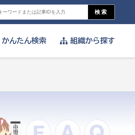
かんたん
検索
組織から
探す
目的を選択
公営事業部
支援や給付を受けたい
消防
事業課
届け出や申請をしたい
証明書がほしい