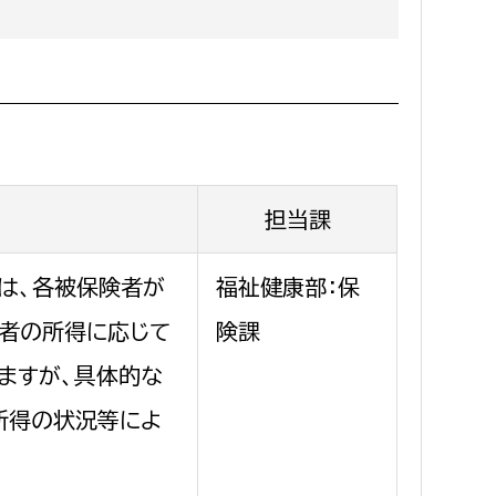
消防課
警防第1課
警防第2課
局
監査事務局
局
監査事務局
担当課
は、各被保険者が
福祉健康部：保
者の所得に応じて
険課
ますが、具体的な
所得の状況等によ