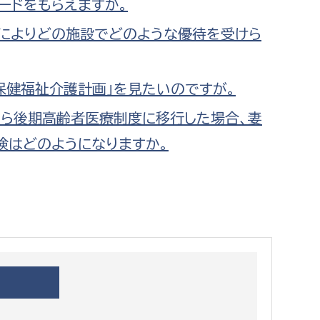
ードをもらえますか。
都市政策課
によりどの施設でどのような優待を受けら
都市計画課
地域交通課
建築指導課
保健福祉介護計画」を見たいのですが。
開発審査課
ら後期高齢者医療制度に移行した場合、妻
保険はどのようになりますか。
ー
消防
消防総務課
課
予防課
課
警防計画課
救急課
情報司令課