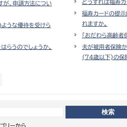
どうすれば福寿カ
すが、申請方法につい
政策課
産業政策課
観光
福寿カードの提示
若者支援課
観光課
れますか。
のような優待を受けら
農政課
消防
水産海浜課
「おだわら高齢者
病院
はらうのでしょうか。
夫が被用者保険か
(74歳以下)の
市議会
理者
市立総合医療センタ
患者サポートセンター
病院管理局：経営管理
病院管理局：施設用度
病院管理局：医事課
ゴリーから