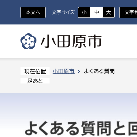
本文へ
文字サイズ
小
中
大
文字
いざというときに
対象者を選択
組織から探す
小田原市
よくある質問
現在位置
足あと
部に属さない室
企画部
新生児・乳幼児
休日救急外来
防
秘書室
企画政
幼稚園児・保育園児
広報広聴室
財政課
コンプライアンス推進室
資産マ
小・中学生
デジタ