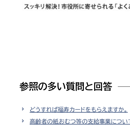
高校生・大学生など
若者
妊産婦
市民部
防災部
地域政策課
防災対
高齢者
地域安全課
障がい者
人権・男女共同参画課
参照の多い質問と回答
戸籍住民課
傷病者
事業者
どうすれば福寿カードをもらえますか。
福祉健康部
子ども
高齢者の紙おむつ等の支給事業につい
労働者