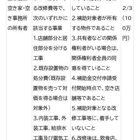
空き家・空
る改修費等で、
していること
2/3
き事務所
次のいずれかに
２.補助対象者が所有
（10
の所有者
該当する事業
する物件であること
0万
１.店舗部分と居
３.共有者などの関係
円）
住部分を分ける
権利者がいる場合は、
工事
関係権利者全員の同
２.既存設置物の
意を得ていること
処分費（既存設
４.補助金交付申請受
置物を売って対
付開始時点で、空き店
価を得る場合は
舗等であること
対象外）
５.補助対象となる改
３.内装工事、外
修工事等に、着手して
装工事、給排水
いないこと
工事及び電気工
６.改修後は、飲食店、