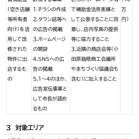
（空き店舗
１.チラシの作成
で補助金活用実績と
万
等所有者
２.タウン誌等へ
して公表することに同
円）
向け）を活
の広告の掲載
意し、店内写真の提供
用して改
３.ホームページ
等に協力すること
修された
の開設
３.近隣の商店会等（小
物件に出
４.SNSへの広
田原箱根商工会議所
店するも
告の掲載
やまちづくり協議会も
の
５.１～４のほか、
含む）に加入すること
広告宣伝事業と
して市長が認め
るもの
３ 対象エリア