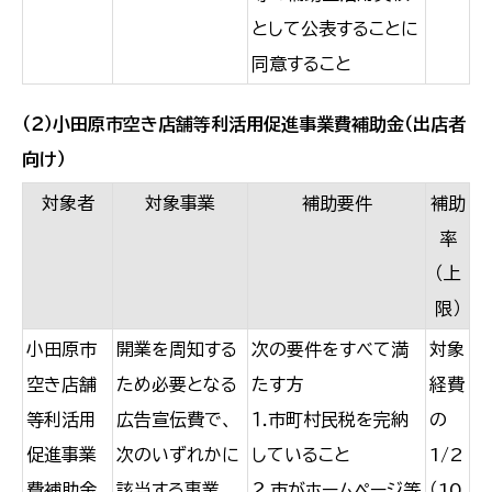
として公表することに
同意すること
（２）小田原市空き店舗等利活用促進事業費補助金（出店者
向け）
対象者
対象事業
補助要件
補助
率
（上
限
）
小田原市
開業を周知する
次の要件をすべて満
対象
空き店舗
ため必要となる
たす方
経費
等利活用
広告宣伝費で、
１.市町村民税を完納
の
促進事業
次のいずれかに
していること
1/2
費補助金
該当する事業
２.市がホームページ等
（10