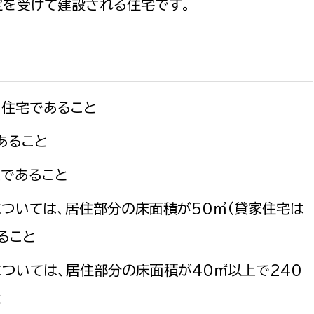
定を受けて建設される住宅です。
政策課
産業政策課
観光
若者支援課
観光課
農政課
消防
水産海浜課
た住宅であること
病院
あること
市議会
理者
市立総合医療センタ
上であること
患者サポートセンター
ついては、居住部分の床面積が50㎡(貸家住宅は
病院管理局：経営管理
ること
病院管理局：施設用度
ついては、居住部分の床面積が40㎡以上で240
病院管理局：医事課
と