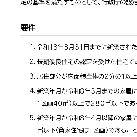
定の基準を満たすものとして、行政庁の認
福祉政策課
子ども
求職者
生活援護課
子ども
要件
高齢介護課
保育課
外国人
障がい福祉課
令和13年3月31日までに新築され
保険課
ペット
健康づくり課
長期優良住宅の認定を受けた住宅で
建設部
会計管
居住部分が床面積全体の2分の1以
建設政策課
出納室
新築年月が令和8年3月までの家屋に
国県事業推進課
1区画40㎡)以上で280㎡以下であ
土木管理課
新築年月が令和8年4月以降の家屋に
道水路整備課
㎡以下(貸家住宅は1区画)であるこ
みどり公園課