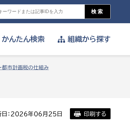
かんたん
検索
組織から
探す
目的を選択
・都市計画税の仕組み
公営事業部
支援や給付を受けたい
消防
事業課
届け出や申請をしたい
日：2026年06月25日
印刷する
証明書がほしい