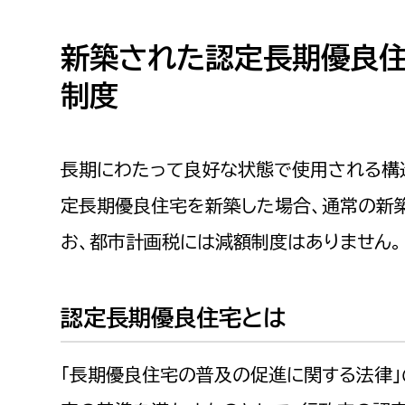
高校生・大学生など
新築された認定長期優良
若者
制度
妊産婦
市民部
防災部
長期にわたって良好な状態で使用される構
地域政策課
防災対
高齢者
地域安全課
定長期優良住宅を新築した場合、通常の新
障がい者
人権・男女共同参画課
お、都市計画税には減額制度はありません。
戸籍住民課
傷病者
認定長期優良住宅とは
事業者
「長期優良住宅の普及の促進に関する法律
福祉健康部
子ども
労働者