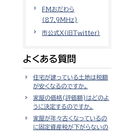
消防課
FMおだわら
警防第1課
（87.9MHz)
警防第2課
市公式X（旧Twitter）
局
監査事務局
局
監査事務局
よくある質問
住宅が建っている土地は税額
が安くなるのですか。
家屋の価格(評価額)はどのよ
うに決定するのですか。
家屋が年々古くなっているの
に固定資産税が下がらないの