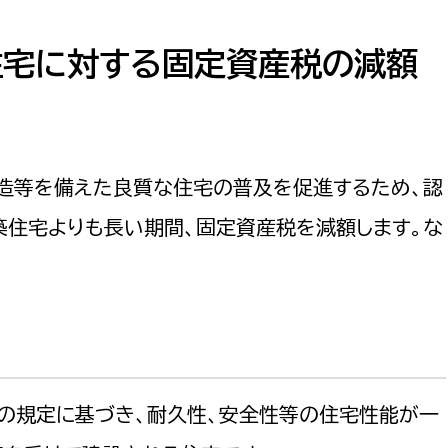
防災・安全
市税総務課
市民税課
住宅に対する固定資産税の減額
福祉・健康
資産税課
環境・エネルギー
文化部
造等を備えた良質な住宅の普及を促進するため、認
策課
文化政策課
地域経済
生涯学習課
築住宅よりも長い期間、固定資産税を減額します。な
都市基盤
文化財課
図書館
文化・生涯学習
スポーツ課
小田原城総合管理事
市民活動・地域づくり
」の規定に基づき、耐久性、安全性等の住宅性能が一
若者部
経済部
行政経営