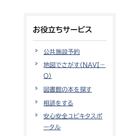
相談をしたい
支払いをしたい
お役立ちサービス
働きたい
環境部
公共施設予約
環境政策課
遊びたい
地図でさがす（NAVI－
ゼロカーボン推進課
O）
小田原のことを知りたい
環境保護課
図書館の本を探す
環境事業センター
イベント・講座などに参加したい
相談をする
務所
まちづくりに関わりたい
安心安全ユビキタスポ
都市部
ータル