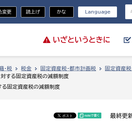
色変更
読上げ
かな
Language
いざと
いうときに
分野を選択
籍・税
税金
固定資産税・都市計画税
固定資産税
に対する固定資産税の減額制度
総務部
戸籍
する固定資産税の減額制度
災・ハザードマップ
避難場所
策課
総務課
税
職員課
最終更新
ネジメント課
財産管理課
教育・子育て
ル推進課
契約検査課