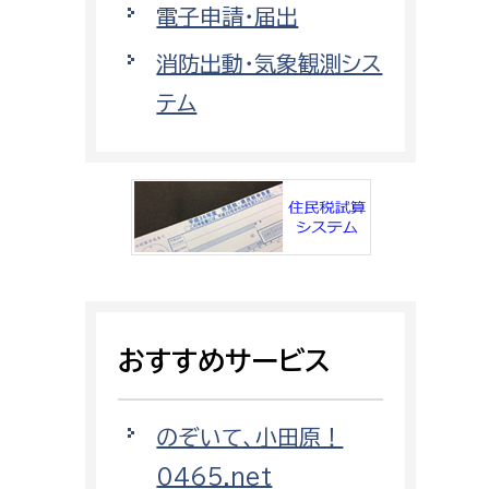
電子申請・届出
都市政策課
都市計画課
消防出動・気象観測シス
地域交通課
テム
建築指導課
開発審査課
ー
消防
消防総務課
おすすめサービス
課
予防課
課
警防計画課
救急課
のぞいて、小田原！
情報司令課
0465.net