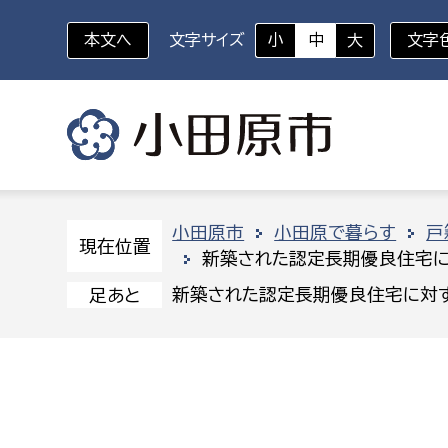
本文へ
文字サイズ
小
中
大
文字
いざというときに
対象者を選択
組織から探す
小田原市
小田原で暮らす
戸
現在位置
新築された認定長期優良住宅
部に属さない室
企画部
新生児・乳幼児
新築された認定長期優良住宅に対
足あと
休日救急外来
防
秘書室
企画政
幼稚園児・保育園児
広報広聴室
財政課
コンプライアンス推進室
資産マ
小・中学生
デジタ