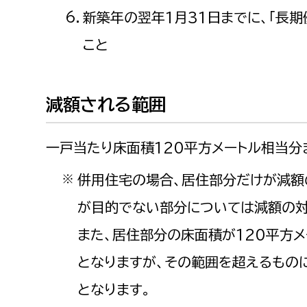
建築課
新築年の翌年1月31日までに、「長
こと
上下水道局
教育部
減額される範囲
経営総務課
教育総
一戸当たり床面積120平方メートル相当分
給排水業務課
保健給
水道整備課
教育指
併用住宅の場合、居住部分だけが減額
※
下水道整備課
が目的でない部分については減額の対
浄水管理課
また、居住部分の床面積が120平方
農業委員会事務局
議会局
となりますが、その範囲を超えるもの
となります。
農業委員会事務局
議会総