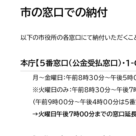
高校生・大学生など
市の窓口での納付
若者
以下の市役所の各窓口にて納付いただくこ
妊産婦
市民部
防災部
地域政策課
防災対
高齢者
本庁【5番窓口（公金受払窓口）・1-
地域安全課
月～金曜日：午前8時30分～午後5時
障がい者
人権・男女共同参画課
※火曜日のみ：午前8時30分～午後7
戸籍住民課
傷病者
（午前9時00分～午後4時00分は5番窓
事業者
→火曜日午後7時00分までの窓口延長
福祉健康部
子ども
労働者