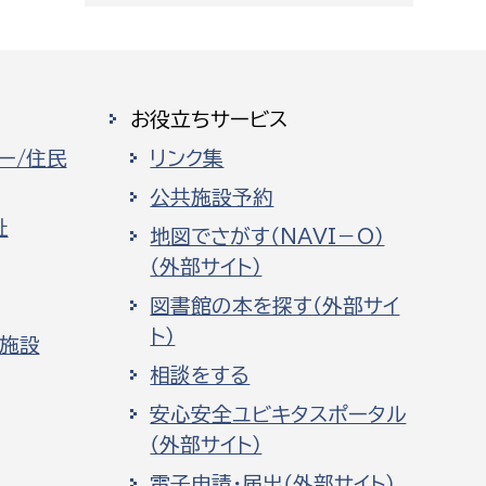
お役立ちサービス
ー/住民
リンク集
公共施設予約
祉
地図でさがす（NAVI－O）
（外部サイト）
図書館の本を探す（外部サイ
ト）
化施設
相談をする
安心安全ユビキタスポータル
（外部サイト）
電子申請・届出（外部サイト）