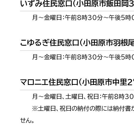
いずみ住民窓口（小田原市飯田岡38
福祉政策課
子ども
求職者
生活援護課
子ども
月～金曜日：午前8時30分～午後5時
高齢介護課
保育課
外国人
障がい福祉課
こゆるぎ住民窓口（小田原市羽根尾2
保険課
ペット
月～金曜日：午前8時30分～午後5時
健康づくり課
建設部
会計管
マロニエ住民窓口（小田原市中里27
建設政策課
出納室
月～金曜日、土曜日、祝日：午前8時30
国県事業推進課
※土曜日、祝日の納付の際には納付書が
土木管理課
道水路整備課
せん。
みどり公園課