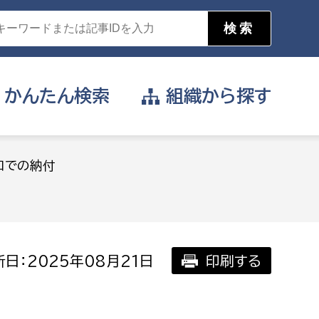
かんたん
検索
組織から
探す
目的を選択
口での納付
公営事業部
支援や給付を受けたい
消防
事業課
届け出や申請をしたい
日：2025年08月21日
印刷する
証明書がほしい