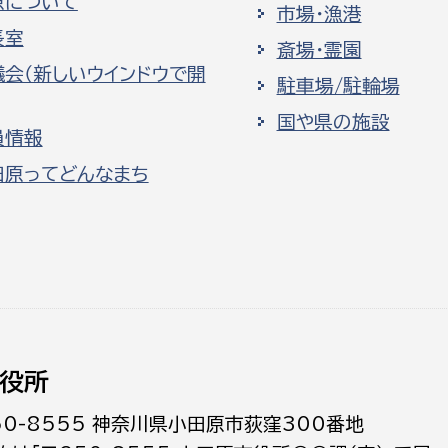
原について
市場・漁港
長室
斎場・霊園
議会（新しいウインドウで開
駐車場/駐輪場
国や県の施設
員情報
田原ってどんなまち
役所
50-8555 神奈川県小田原市荻窪300番地