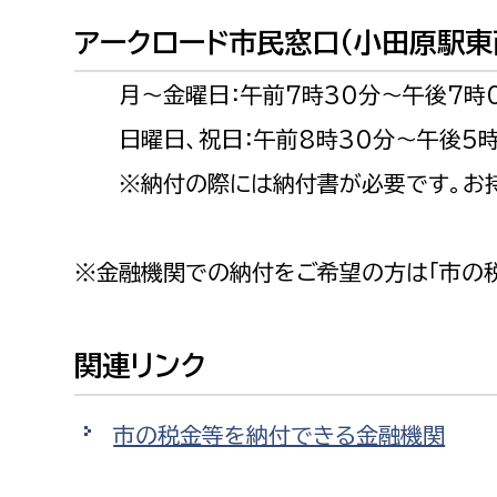
建築課
アークロード市民窓口（小田原駅東
月～金曜日：午前7時30分～午後7時
日曜日、祝日：午前8時30分～午後5時
上下水道局
教育部
※納付の際には納付書が必要です。お持
経営総務課
教育総
給排水業務課
保健給
※金融機関での納付をご希望の方は「市の
水道整備課
教育指
下水道整備課
関連リンク
浄水管理課
農業委員会事務局
議会局
市の税金等を納付できる金融機関
農業委員会事務局
議会総