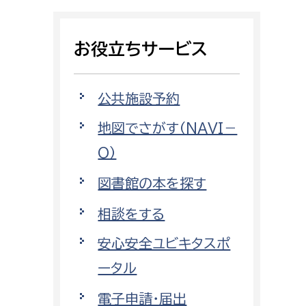
相談をしたい
お役立ちサービス
支払いをしたい
働きたい
環境部
公共施設予約
地図でさがす（NAVI－
環境政策課
遊びたい
O）
ゼロカーボン推進課
小田原のことを知りたい
環境保護課
図書館の本を探す
環境事業センター
相談をする
イベント・講座などに参加したい
安心安全ユビキタスポ
務所
まちづくりに関わりたい
ータル
都市部
電子申請・届出