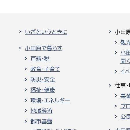
いざというときに
小田
観
小田原で暮らす
小
戸籍・税
開く
教育・子育て
イ
防災・安全
仕事・
福祉・健康
事
環境・エネルギー
プ
地域経済
公
都市基盤