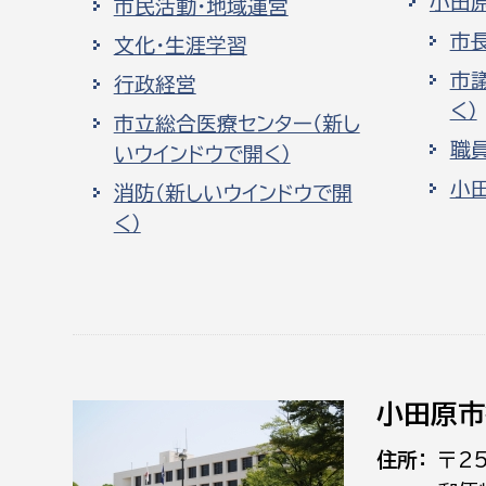
小田
市民活動・地域運営
市
文化・生涯学習
市
行政経営
く）
市立総合医療センター（新し
職
いウインドウで開く）
小
消防（新しいウインドウで開
く）
小田原市
住所
〒2