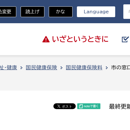
色変更
読上げ
かな
Language
いざと
いうときに
分野を選択
祉・健康
国民健康保険
国民健康保険料
市の窓
総務部
戸籍
災・ハザードマップ
避難場所
策課
総務課
税
職員課
最終更新
ネジメント課
財産管理課
教育・子育て
ル推進課
契約検査課