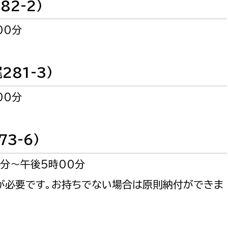
2-2）
政策課
産業政策課
観光
若者支援課
観光課
00分
農政課
消防
水産海浜課
81-3）
病院
00分
市議会
理者
市立総合医療センタ
3-6）
患者サポートセンター
分～午後5時00分
病院管理局：経営管理
必要です。お持ちでない場合は原則納付ができま
病院管理局：施設用度
病院管理局：医事課