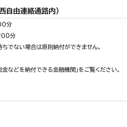
西自由連絡通路内）
00分
00分
選挙管理委員会事務
ちでない場合は原則納付ができません。
務課
選挙管理委員会事務
食課
税金などを納付できる金融機関」をご覧ください。
導課
務課