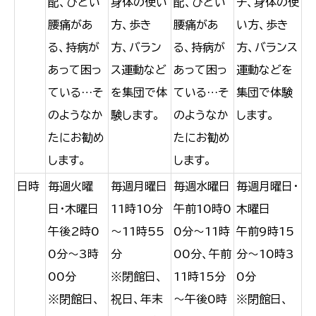
配、ひどい
身体の使い
配、ひどい
チ、身体の使
腰痛があ
方、歩き
腰痛があ
い方、歩き
る、持病が
方、バラン
る、持病が
方、バランス
あって困っ
ス運動など
あって困っ
運動などを
ている…そ
を集団で体
ている…そ
集団で体験
のようなか
験します。
のようなか
します。
たにお勧め
たにお勧め
します。
します。
日時
毎週火曜
毎週月曜日
毎週水曜日
毎週月曜日・
日・木曜日
11時10分
午前10時0
木曜日
午後2時0
～11時55
0分～11時
午前9時15
0分～3時
分
00分、午前
分～10時3
00分
※閉館日、
11時15分
0分
※閉館日、
祝日、年末
～午後0時
※閉館日、