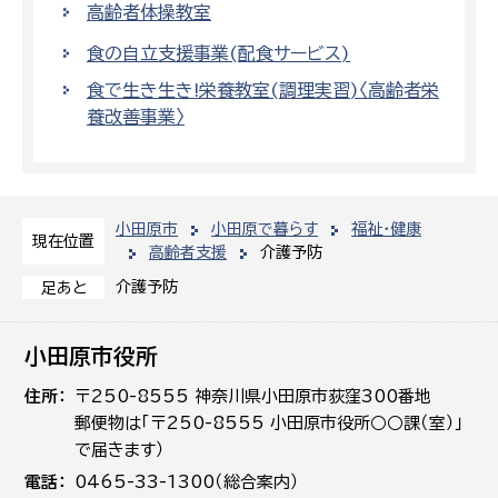
高齢者体操教室
食の自立支援事業(配食サービス)
食で生き生き!栄養教室(調理実習)〈高齢者栄
養改善事業〉
小田原市
小田原で暮らす
福祉・健康
現在位置
高齢者支援
介護予防
介護予防
足あと
小田原市役所
住所
〒250-8555 神奈川県小田原市荻窪300番地
郵便物は「〒250-8555 小田原市役所○○課（室）」
で届きます）
電話
0465-33-1300（総合案内）