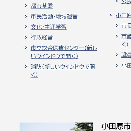
公
都市基盤
小田
市民活動・地域運営
市
文化・生涯学習
市
行政経営
く）
市立総合医療センター（新し
職
いウインドウで開く）
小
消防（新しいウインドウで開
く）
小田原市