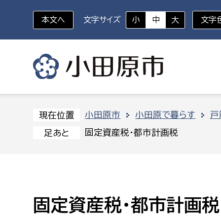
本文へ
文字サイズ
小
中
大
文字
いざというときに
対象者を選択
組織から探す
小田原市
小田原で暮らす
戸
現在位置
固定資産税・都市計画税
足あと
部に属さない室
企画部
新生児・乳幼児
休日救急外来
防
秘書室
企画政
幼稚園児・保育園児
広報広聴室
財政課
コンプライアンス推進室
資産マ
固定資産税・都市計画税
小・中学生
デジタ