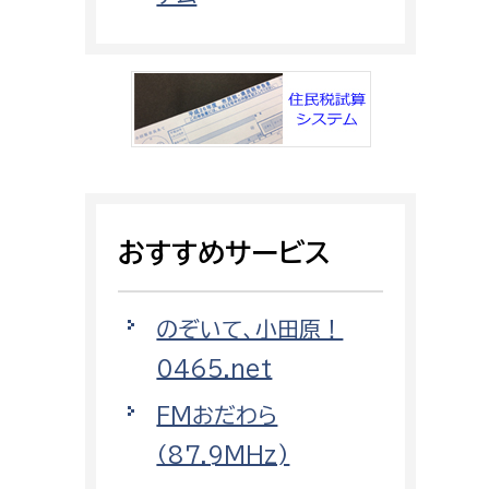
都市政策課
都市計画課
地域交通課
建築指導課
開発審査課
おすすめサービス
ー
消防
消防総務課
のぞいて、小田原！
課
予防課
0465.net
課
警防計画課
FMおだわら
救急課
（87.9MHz)
情報司令課