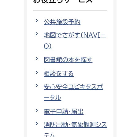
相談をしたい
公共施設予約
支払いをしたい
地図でさがす（NAVI－
働きたい
環境部
O）
環境政策課
図書館の本を探す
遊びたい
ゼロカーボン推進課
相談をする
小田原のことを知りたい
環境保護課
安心安全ユビキタスポ
環境事業センター
イベント・講座などに参加したい
ータル
電子申請・届出
務所
まちづくりに関わりたい
消防出動・気象観測シス
都市部
テム