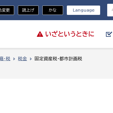
色変更
読上げ
かな
Language
いざと
いうときに
分野を選択
籍・税
税金
固定資産税・都市計画税
総務部
戸籍
災・ハザードマップ
避難場所
策課
総務課
税
職員課
ネジメント課
財産管理課
教育・子育て
ル推進課
契約検査課