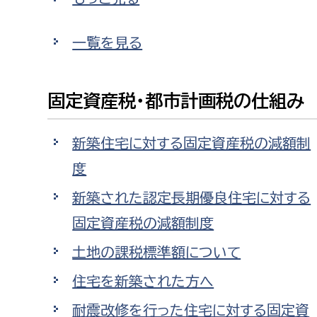
福祉政策課
子ども
求職者
生活援護課
子ども
一覧を見る
高齢介護課
保育課
外国人
障がい福祉課
固定資産税・都市計画税の仕組み
保険課
ペット
健康づくり課
新築住宅に対する固定資産税の減額制
度
建設部
会計管
新築された認定長期優良住宅に対する
建設政策課
出納室
固定資産税の減額制度
国県事業推進課
土地の課税標準額について
土木管理課
住宅を新築された方へ
道水路整備課
みどり公園課
耐震改修を行った住宅に対する固定資