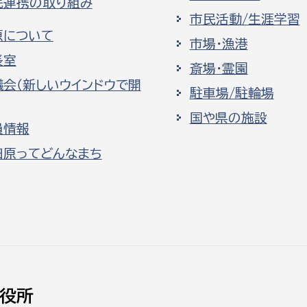
民連携の取り組み
市民活動/生涯学習
原について
市場・漁港
長室
斎場・霊園
議会（新しいウインドウで開
駐車場/駐輪場
国や県の施設
員情報
田原ってどんなまち
役所