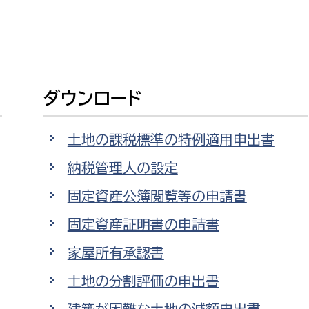
政策課
産業政策課
観光
若者支援課
観光課
農政課
消防
水産海浜課
ダウンロード
病院
土地の課税標準の特例適用申出書
市議会
理者
市立総合医療センタ
納税管理人の設定
固定資産公簿閲覧等の申請書
患者サポートセンター
固定資産証明書の申請書
病院管理局：経営管理
病院管理局：施設用度
家屋所有承認書
病院管理局：医事課
土地の分割評価の申出書