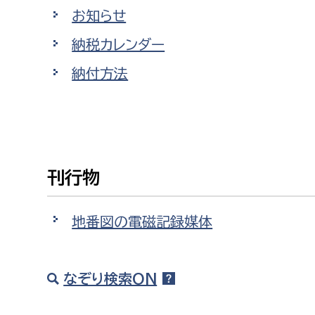
お知らせ
納税カレンダー
納付方法
刊行物
地番図の電磁記録媒体
なぞり検索ON