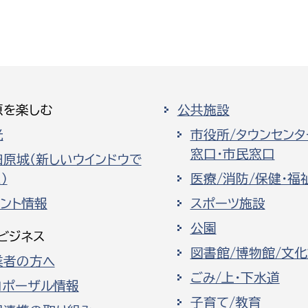
原を楽しむ
公共施設
光
市役所/タウンセンタ
窓口・市民窓口
田原城（新しいウインドウで
）
医療/消防/保健・福
ベント情報
スポーツ施設
公園
ビジネス
図書館/博物館/文
業者の方へ
ごみ/上・下水道
ロポーザル情報
子育て/教育