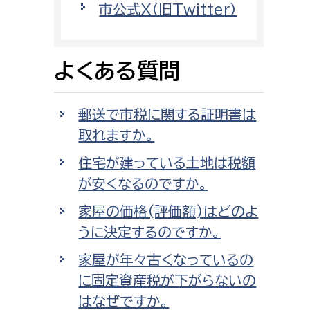
市公式X（旧Twitter）
消防課
警防第1課
警防第2課
よくある質問
局
監査事務局
郵送で市税に関する証明書は
局
監査事務局
取れますか。
住宅が建っている土地は税額
が安くなるのですか。
家屋の価格(評価額)はどのよ
うに決定するのですか。
家屋が年々古くなっているの
に固定資産税が下がらないの
はなぜですか。