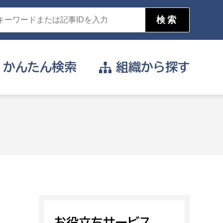
かんたん
検索
組織から
探す
目的を選択
公営事業部
支援や給付を受けたい
消防
事業課
届け出や申請をしたい
証明書がほしい
お役立ちサービス