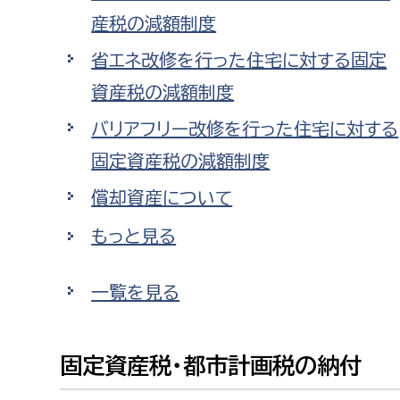
建築課
産税の減額制度
省エネ改修を行った住宅に対する固定
資産税の減額制度
上下水道局
教育部
バリアフリー改修を行った住宅に対する
固定資産税の減額制度
経営総務課
教育総
償却資産について
給排水業務課
保健給
水道整備課
教育指
もっと見る
下水道整備課
一覧を見る
浄水管理課
農業委員会事務局
議会局
固定資産税・都市計画税の納付
農業委員会事務局
議会総