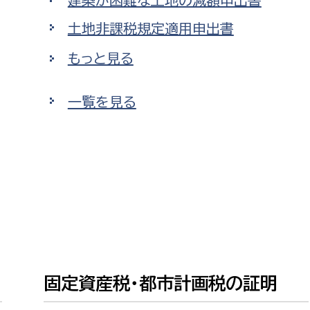
建築が困難な土地の減額申出書
土地非課税規定適用申出書
もっと見る
選挙管理委員会事務
一覧を見る
務課
選挙管理委員会事務
食課
導課
固定資産税・都市計画税の証明
務課