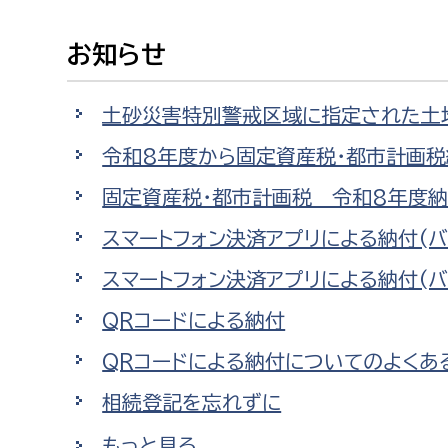
高校生・大学生など
お知らせ
若者
土砂災害特別警戒区域に指定された土
妊産婦
市民部
防災部
令和8年度から固定資産税・都市計画
地域政策課
防災対
高齢者
固定資産税・都市計画税 令和8年度納
地域安全課
スマートフォン決済アプリによる納付(バ
障がい者
人権・男女共同参画課
スマートフォン決済アプリによる納付(
戸籍住民課
傷病者
QRコードによる納付
QRコードによる納付についてのよくあ
事業者
相続登記を忘れずに
福祉健康部
子ども
労働者
もっと見る