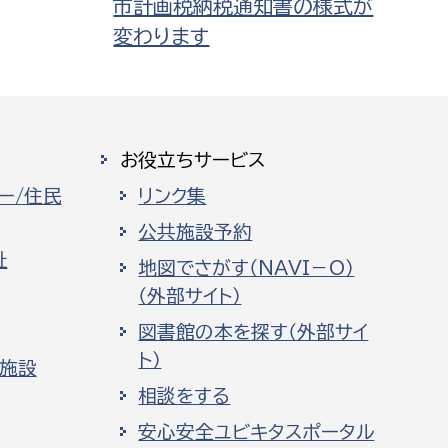
市計画税納税通知書の様式が
変わります
お役立ちサービス
ー/住民
リンク集
公共施設予約
祉
地図でさがす（NAVI－O）
（外部サイト）
図書館の本を探す（外部サイ
ト）
化施設
相談をする
安心安全ユビキタスポータル