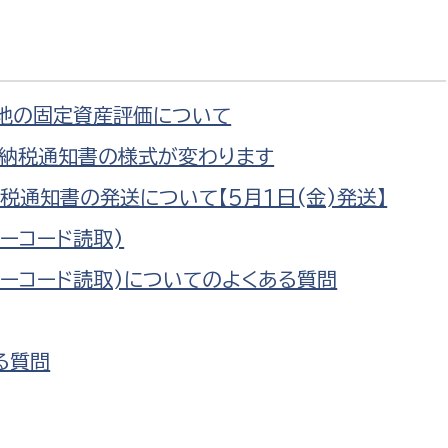
防災・安全
市税総務課
市民税課
福祉・健康
資産税課
地の固定資産評価について
環境・エネルギー
文化部
税納税通知書の様式が変わります
策課
文化政策課
地域経済
税通知書の発送について【5月1日(金)発送】
生涯学習課
ーコード読取)
都市基盤
文化財課
バーコード読取)についてのよくある質問
図書館
文化・生涯学習
スポーツ課
る質問
小田原城総合管理事
市民活動・地域づくり
若者部
経済部
行政経営