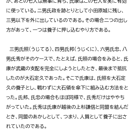
が、あとの七人は無事に育ち、氏康はこの七人を実に有効
に使っている。二男氏政を跡とりとして小田原城に残し、
三男以下を外に出しているのである。その場合二つの出し
方があって、一つは養子に押し込むやり方である。
三男氏照（うじてる）、四男氏邦（うじくに）、六男氏忠、八
男氏秀がそのケースで、たとえば、氏照の場合をみると、氏
康が武蔵の支配を完全にしようとしたとき、最後まで抵抗
したのが大石定久であった。そこで氏康は、氏照を大石定
久の養子とし、戦わずに大石領を傘下に組み込む方法をと
った。氏邦、氏忠の場合もほぼ同様で、氏秀だけはややち
がっていた。氏秀は氏康が越後の上杉謙信と同盟を結んだ
とき、同盟のあかしとして、つまり、人質として養子に出さ
れていたのである。