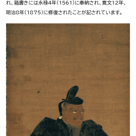
れ、箱書きには永禄4年（1561）に奉納され、寛文12年、
明治8年（1875）に修復されたことが記されています。