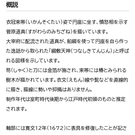
概説
衣冠束帯（いかんそくたい）姿で円座に坐す、憤怒相を示す
菅原道真（すがわらのみちざね）を描いています。
大宰府に配流された道真が、船綱を使って円座を自ら作っ
た逸話から取られた「綱敷天神（つなしきてんじん）」と呼ば
れる図様を示しています。
笏（しゃく）と刀には金箔が施され、束帯には椿とみられる
樹木が描かれています。衣文（えもん）線や髭などを直線的
に描き、描線に勢いや抑揚はありません。
制作年代は室町時代後期から江戸時代初頭のものと推定
されます。
軸部には寛文12年（1672）に表具を修復したことが記さ