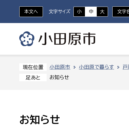
本文へ
文字サイズ
小
中
大
文字
いざというときに
対象者を選択
組織から探す
小田原市
小田原で暮らす
戸
現在位置
お知らせ
足あと
部に属さない室
企画部
新生児・乳幼児
休日救急外来
防
秘書室
企画政
幼稚園児・保育園児
広報広聴室
財政課
コンプライアンス推進室
資産マ
お知らせ
小・中学生
デジタ