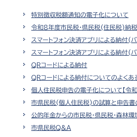
高校生・大学生など
特別徴収税額通知の電子化について
若者
令和8年度市民税・県民税(住民税)納
スマートフォン決済アプリによる納付(バ
妊産婦
市民部
防災部
スマートフォン決済アプリによる納付(
地域政策課
防災対
高齢者
QRコードによる納付
地域安全課
QRコードによる納付についてのよくあ
障がい者
人権・男女共同参画課
個人住民税申告の電子化について【令和
戸籍住民課
傷病者
市県民税(個人住民税)の試算と申告書
事業者
公的年金からの市民税・県民税・森林環
福祉健康部
子ども
市県民税Q&A
労働者