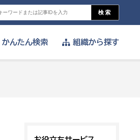
かんたん
検索
組織から
探す
目的を選択
公営事業部
支援や給付を受けたい
消防
事業課
届け出や申請をしたい
証明書がほしい
お役立ちサービス