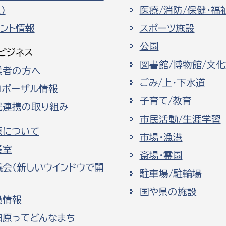
）
医療/消防/保健・福
ベント情報
スポーツ施設
公園
ビジネス
図書館/博物館/文
業者の方へ
ごみ/上・下水道
ロポーザル情報
子育て/教育
民連携の取り組み
市民活動/生涯学習
原について
市場・漁港
長室
斎場・霊園
議会（新しいウインドウで開
駐車場/駐輪場
国や県の施設
員情報
田原ってどんなまち