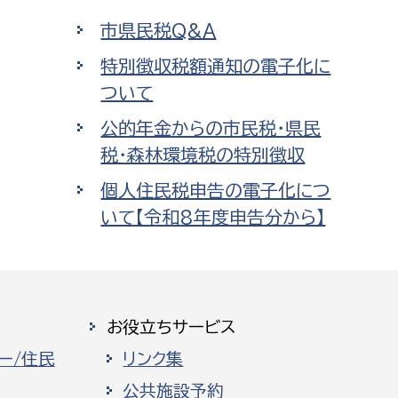
市県民税Q&A
特別徴収税額通知の電子化に
ついて
公的年金からの市民税・県民
税・森林環境税の特別徴収
個人住民税申告の電子化につ
いて【令和8年度申告分から】
お役立ちサービス
ー/住民
リンク集
公共施設予約