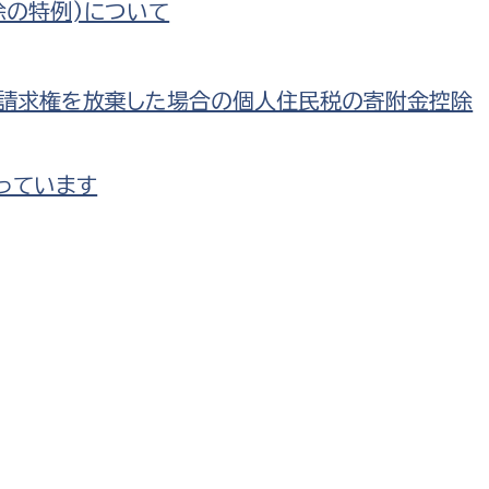
除の特例)について
政策課
産業政策課
観光
若者支援課
観光課
農政課
戻請求権を放棄した場合の個人住民税の寄附金控除
消防
水産海浜課
病院
っています
市議会
理者
市立総合医療センタ
患者サポートセンター
病院管理局：経営管理
病院管理局：施設用度
病院管理局：医事課