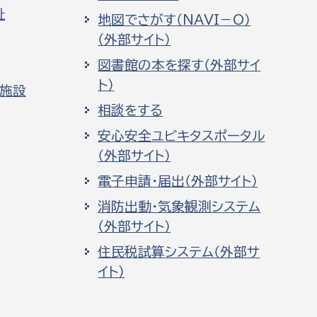
祉
地図でさがす（NAVI－O）
（外部サイト）
図書館の本を探す（外部サイ
ト）
化施設
相談をする
安心安全ユビキタスポータル
（外部サイト）
電子申請・届出（外部サイト）
消防出動・気象観測システム
（外部サイト）
住民税試算システム（外部サ
イト）