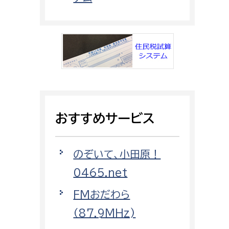
都市政策課
都市計画課
地域交通課
建築指導課
開発審査課
おすすめサービス
ー
消防
消防総務課
のぞいて、小田原！
課
予防課
0465.net
課
警防計画課
FMおだわら
救急課
（87.9MHz)
情報司令課