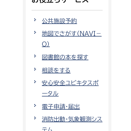
相談をしたい
公共施設予約
支払いをしたい
地図でさがす（NAVI－
働きたい
環境部
O）
環境政策課
図書館の本を探す
遊びたい
ゼロカーボン推進課
相談をする
小田原のことを知りたい
環境保護課
安心安全ユビキタスポ
環境事業センター
イベント・講座などに参加したい
ータル
電子申請・届出
務所
まちづくりに関わりたい
消防出動・気象観測シス
都市部
テム