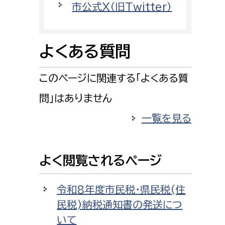
市公式X（旧Twitter）
消防課
警防第1課
警防第2課
よくある質問
局
監査事務局
このページに関連する「よくある質
局
監査事務局
問」はありません
一覧を見る
よく閲覧されるページ
令和8年度市民税・県民税(住
民税)納税通知書の発送につ
いて