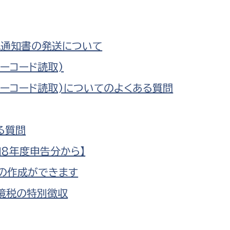
防災・安全
市税総務課
市民税課
福祉・健康
税通知書の発送について
資産税課
ーコード読取)
環境・エネルギー
文化部
バーコード読取)についてのよくある質問
策課
文化政策課
地域経済
生涯学習課
る質問
都市基盤
文化財課
8年度申告分から】
図書館
文化・生涯学習
スポーツ課
の作成ができます
小田原城総合管理事
市民活動・地域づくり
境税の特別徴収
若者部
経済部
行政経営