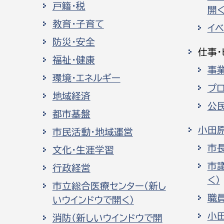
戸籍・税
開く
教育・子育て
イ
防災・安全
仕事・
福祉・健康
事
環境・エネルギー
プ
地域経済
公
都市基盤
小田
市民活動・地域運営
市
文化・生涯学習
市
行政経営
く）
市立総合医療センター（新し
職
いウインドウで開く）
小
消防（新しいウインドウで開