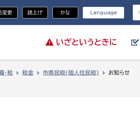
色変更
読上げ
かな
Language
いざと
いうときに
分野を選択
籍・税
税金
市県民税(個人住民税)
お知らせ
総務部
戸籍
災・ハザードマップ
避難場所
策課
総務課
税
職員課
ネジメント課
財産管理課
教育・子育て
ル推進課
契約検査課