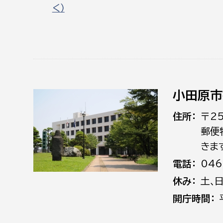
く）
小田原市
住所
〒2
郵便
きま
電話
046
休み
土､
開庁時間