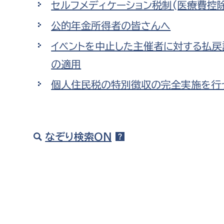
セルフメディケーション税制(医療費控
福祉政策課
子ども
求職者
公的年金所得者の皆さんへ
生活援護課
子ども
高齢介護課
保育課
イベントを中止した主催者に対する払
外国人
障がい福祉課
の適用
保険課
ペット
個人住民税の特別徴収の完全実施を行
健康づくり課
建設部
会計管
なぞり検索ON
建設政策課
出納室
国県事業推進課
土木管理課
道水路整備課
みどり公園課