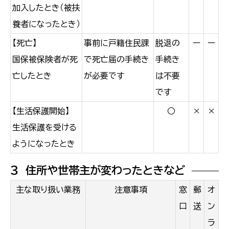
加入したとき（被扶
養者になったとき）
【死亡】
事前に戸籍住民課
脱退の
ー
ー
国保被保険者が死
で死亡届の手続き
手続き
亡したとき
が必要です
は不要
です
【生活保護開始】
○
×
×
生活保護を受ける
ようになったとき
３ 住所や世帯主が変わったときなど
主な取り扱い業務
注意事項
窓
郵
オ
口
送
ン
ラ