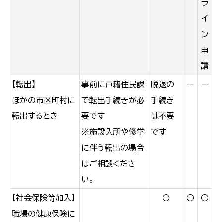
ラ
イ
ン
申
請
【転出】
事前に戸籍住民課
脱退の
ー
ー
ほかの市区町村に
で転出手続きが必
手続き
転出するとき
要です
は不要
※施設入所や修学
です
に伴う転出の場合
はご相談くださ
い。
【社会保険等加入】
○
○
○
職場の健康保険に