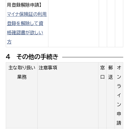
用登録解除申請】
マイナ保険証の利用
登録を解除して資
格確認書が欲しい
方
４ その他の手続き
主な取り扱い
注意事項
窓
郵
オ
業務
口
送
ン
ラ
イ
ン
申
請