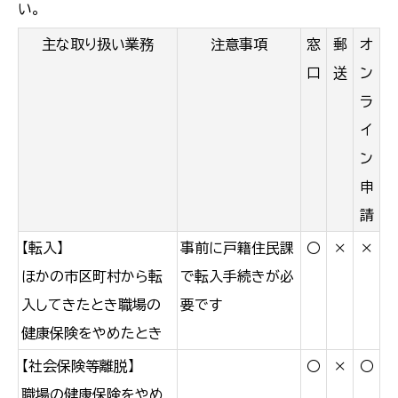
い。
主な取り扱い業務
注意事項
窓
郵
オ
口
送
ン
ラ
イ
ン
申
請
【転入】
事前に戸籍住民課
○
×
×
ほかの市区町村から転
で転入手続きが必
入してきたとき職場の
要です
健康保険をやめたとき
【社会保険等離脱】
○
×
○
職場の健康保険をやめ