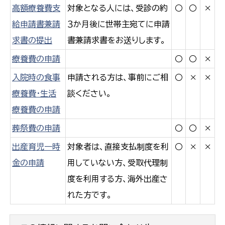
高額療養費支
対象となる人には、受診の約
○
○
×
給申請書兼請
３か月後に世帯主宛てに申請
求書の提出
書兼請求書をお送りします。
療養費の申請
○
○
×
入院時の食事
申請される方は、事前にご相
○
×
×
療養費・生活
談ください。
療養費の申請
葬祭費の申請
○
○
×
出産育児一時
対象者は、直接支払制度を利
○
×
×
金の申請
用していない方、受取代理制
度を利用する方、海外出産さ
れた方です。