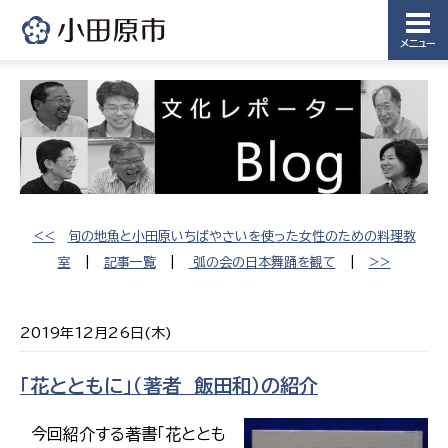
メニュー
<<
旬の地魚と小田原いちばやさいを使った女性のための料理教
室
|
記事一覧
|
弧の会の日本舞踊を観て
|
>>
2019年12月26日(木)
「花とともに」（著者 飯田和）の紹介
今回紹介する著書「花ととも