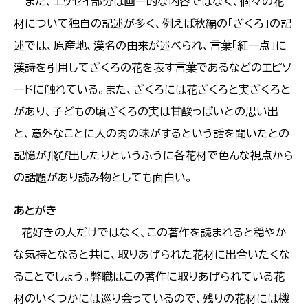
また、エッセイ部分は画一的な内容ではなく、個々の花
材について独自の記述が多く、例えば秋編の「ざくろ」の記
述では、原産地、漢名の由来が述べられ、言葉「紅一点」に
漢詩を引用してざくろの花を表す言葉であるなどのエピソ
ードに触れている。また、ざくろには花ざくろと実ざくろと
があり、子どもの頃ざくろの実は甘酸っぱいとの思い出
と、意外なことに人の肉の味がするという話を聞いたとの
記憶が飛び出したりというふうに各花材で色んな視点から
の話題があり読み物としても面白い。
あとがき
花好きの人だけではなく、この著作を読まれると穏やか
な気持となると共に、取りあげられた花材に出合いたくな
ることでしょう。弊職はこの著作に取りあげられている花
材のいくつかには巡り会っているので、残りの花材には機