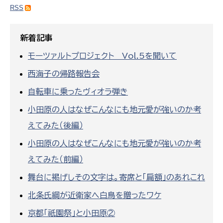
RSS
新着記事
モーツァルトプロジェクト Vol.5を聞いて
西海子の帰路報告会
自転車に乗ったヴィオラ弾き
小田原の人はなぜこんなにも地元愛が強いのか考
えてみた（後編）
小田原の人はなぜこんなにも地元愛が強いのか考
えてみた（前編）
舞台に掲げしその文字は。寄席と「扁額」のあれこれ
北条氏綱が近衛家へ白鳥を贈ったワケ
京都「祇園祭」と小田原②