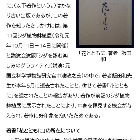
に」（以下著作という。）はかな
り古い出版であるが、この著
作を知ったきっかけには、第
11回シダ植物鉢植展（令和元
年10月11日－14日に開催）
「花とともに」著者 飯田
と講演会演題「シダを詠む楽
和
しみのグラフィティ」（講演：元
国立科学博物館研究官中池敏之氏）の中で、著者飯田和先
生が本年５月に逝去されたことと、併せて著書「花ととも
に」を遺されたことの報告があり、著作が前記のシダ植物
鉢植展に展示されたことにより、中身を拝見する機会が与
えられ、著作に好印象を抱いたためである。
著書「花とともに」の所在について